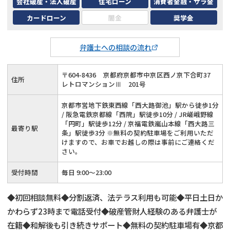
会社破産・法人破産
住宅ローン
消費者金融・サラ金
カードローン
闇金
奨学金
弁護士への相談の流れ
〒
604
-
8436
京都府京都市中京区西ノ京下合町37
住所
レトロマンションⅢ 201号
京都市営地下鉄東西線「西大路御池」駅から徒歩1分
/ 阪急電鉄京都線「西院」駅徒歩10分 / JR嵯峨野線
「円町」駅徒歩12分 / 京福電鉄嵐山本線「西大路三
最寄り駅
条」駅徒歩3分 ※無料の契約駐車場をご利用いただ
けますので、お車でお越しの際は事前にご連絡くだ
さい。
受付時間
毎日 9:00～23:00
◆初回相談無料◆分割返済、法テラス利用も可能◆平日土日か
かわらず23時まで電話受付◆破産管財人経験のある弁護士が
在籍◆和解後も引き続きサポート◆無料の契約駐車場有◆京都