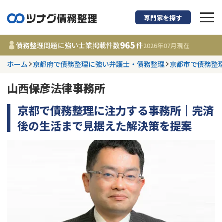
専門家を探す
債務整理に強い弁護
965
債務整理問題に強い士業掲載件数
件
2026年07月
現在
ホーム
京都府で債務整理に強い弁護士・債務整理
京都市で債務整
都道府県を選択
山西保彦法律事務所
965
事務所
件
更新日 :
2026年07月31日
京都で債務整理に注力する事務所｜完済
後の生活まで見据えた解決策を提案
相談内容で探す
借金返済相談・交渉
費用相場
任意整理
コラム
時効援用
債務整理