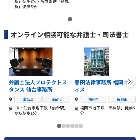
駅」徒歩3分 / 阪急電鉄「烏丸
駅」徒歩5分
オンライン相談可能な
弁護士・司法書士
弁護士法人プロテクトス
春田法律事務所 福岡オフ
タンス 仙台事務所
ィス
宮城県
仙台市
福岡県
福岡市
JR・仙台市地下鉄「仙台駅」
福岡市地下鉄「天神駅」徒歩5
から徒歩1分
分