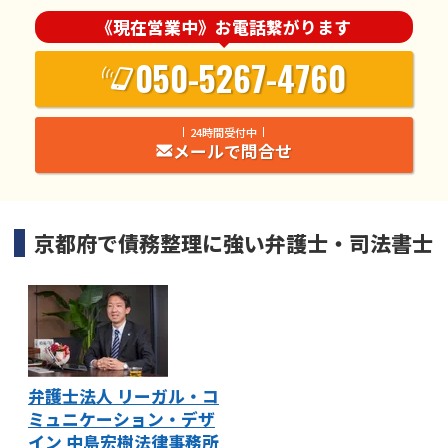
《現在営業中》お電話繋がります
050-5267-4760
24時間受付中
メールで問合せ
京都府
で
債務整理
に強い
弁護士・司法書士
弁護士法人 リーガル・コ
ミュニケーション・デザ
イン 中島宏樹法律事務所