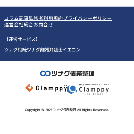
関東
北海道
青森県
借金返済相談・交渉
自己破産
出張面談可能
後払い可能
コラム記事
監修者
利用規約
プライバシーポリシー
任意整理
個人再生
東海
岩手県
東京都
宮城県
神奈川県
運営会社
総合お問合せ
時効援用
過払い金返還請求
関西
秋田県
埼玉県
愛知県
山形県
千葉県
静岡県
【運営サービス】
会社破産・法人破産
住宅ローン
ツナグ相続
ツナグ離婚弁護士
イエコン
北陸・甲信越
福島県
茨城県
岐阜県
大阪府
群馬県
山梨県
京都府
消費者金融・サラ金
カードローン・クレジッ
ト会社
中国・四国
栃木県
兵庫県
長野県
奈良県
石川県
闇金
奨学金
九州・沖縄
滋賀県
福井県
広島県
和歌山県
富山県
岡山県
新潟県
山口県
福岡県
三重県
島根県
佐賀県
Copyright ©
2026
ツナグ債務整理
All Rights Reserved.
鳥取県
長崎県
徳島県
熊本県
この事務所に問合せする
《現在営業中》お電話繋がります
香川県
大分県
愛媛県
宮崎県