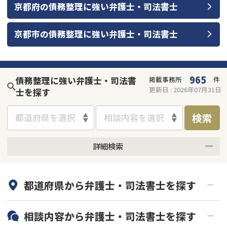
京都府
の
債務整理
に強い
弁護士・司法書士
京都市
の
債務整理
に強い
弁護士・司法書士
965
債務整理に強い弁護士・司法書
掲載事務所
件
更新日 :
2026年07月31日
士を探す
検索
都道府県を選択
相談内容を選択
詳細検索
何度でも相談無料
オンライン面談可能
都道府県から
弁護士・司法書士
を探す
初回相談無料
土日祝の相談可能
19時以降電話可能
電話相談可能
北海道・東北
相談内容から
弁護士・司法書士
を探す
LINE予約可能
分割払い可能