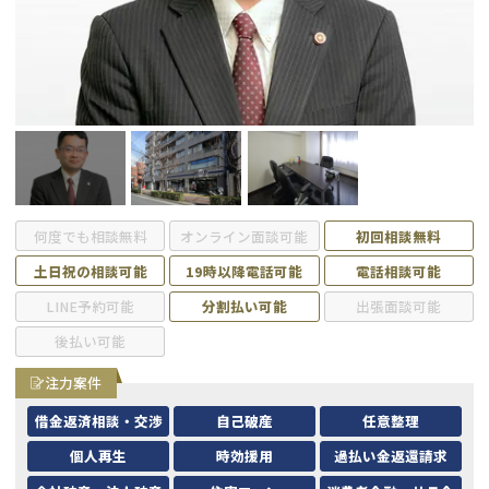
会社破産・法人破産
個人再生（民事再生）
消費者金融・サラ金
過払金
借金問題
闇金
何度でも相談無料
オンライン面談可能
初回相談無料
土日祝の相談可能
19時以降電話可能
電話相談可能
LINE予約可能
分割払い可能
出張面談可能
後払い可能
注力案件
借金返済相談・交渉
自己破産
任意整理
個人再生
時効援用
過払い金返還請求