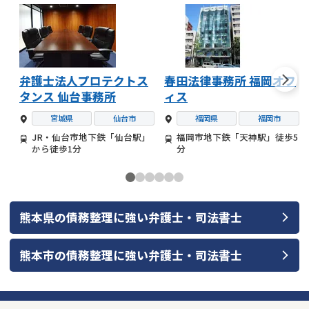
弁護士法人プロテクトス
春田法律事務所 福岡オフ
タンス 仙台事務所
ィス
宮城県
仙台市
福岡県
福岡市
JR・仙台市地下鉄「仙台駅」
福岡市地下鉄「天神駅」徒歩5
から徒歩1分
分
熊本県
の
債務整理
に強い
弁護士・司法書士
熊本市
の
債務整理
に強い
弁護士・司法書士