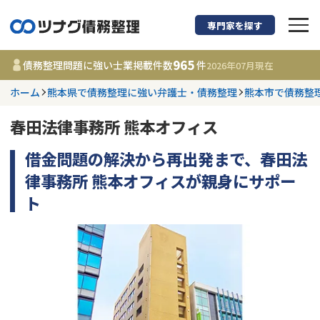
専門家を探す
債務整理に強い弁護
965
債務整理問題に強い士業掲載件数
件
2026年07月
現在
ホーム
熊本県で債務整理に強い弁護士・債務整理
熊本市で債務整
都道府県を選択
春田法律事務所 熊本オフィス
965
事務所
件
更新日 :
2026年07月31日
借金問題の解決から再出発まで、春田法
律事務所 熊本オフィスが親身にサポー
相談内容で探す
ト
借金返済相談・交渉
費用相場
任意整理
コラム
時効援用
債務整理