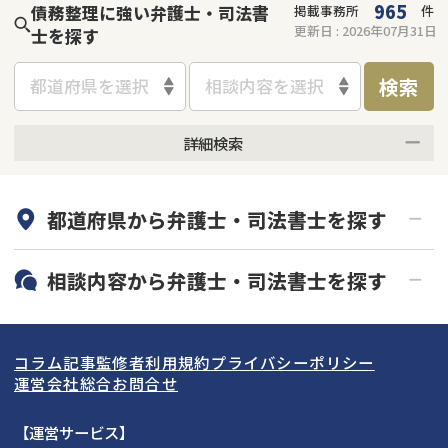
965
債務整理に強い弁護士・司法書
掲載事務所
件
更新日 :
2026年07月31日
士を探す
検索
都道府県を選択
相談内容を選択
詳細検索
何度でも相談無料
オンライン面談可能
都道府県から
弁護士・司法書士
を探す
初回相談無料
土日祝の相談可能
19時以降電話可能
電話相談可能
北海道・東北
相談内容から
弁護士・司法書士
を探す
LINE予約可能
分割払い可能
関東
北海道
青森県
借金返済相談・交渉
自己破産
出張面談可能
後払い可能
コラム記事
監修者
利用規約
プライバシーポリシー
任意整理
個人再生
東海
岩手県
東京都
宮城県
神奈川県
運営会社
総合お問合せ
時効援用
過払い金返還請求
関西
秋田県
埼玉県
愛知県
山形県
千葉県
静岡県
【運営サービス】
会社破産・法人破産
住宅ローン