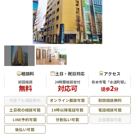
会社破産・法人破産
個人再生（民事再生）
消費者金融・サラ金
過払金
借金問題
闇金
相談料
土日・祝日対応
アクセス
初回相談
24時間相談受付
熊本市電「水道町駅」
無料
対応可
2
徒歩
分
何度でも相談無料
オンライン面談可能
初回相談無料
土日祝の相談可能
19時以降電話可能
電話相談可能
LINE予約可能
分割払い可能
出張面談可能
後払い可能