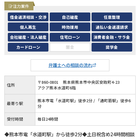
注力案件
借金返済相談・交渉
自己破産
任意整理
個人再生
時効援用
過払い金返還請求
会社破産・法人破産
住宅ローン
消費者金融・サラ金
カードローン
闇金
奨学金
弁護士への相談の流れ
〒
860
-
0801
熊本県熊本市中央区安政町4-23
住所
アクア熊本水道町6階
熊本市電「水道町駅」徒歩2分 / 「通町筋駅」徒歩6
最寄り駅
分
受付時間
毎日24時間
◆熊本市電「水道町駅」から徒歩2分◆土日祝含め24時間相談