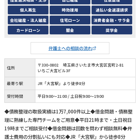
個人再生
時効援用
過払い金返還請求
会社破産・法人破産
住宅ローン
消費者金融・サラ金
カードローン
闇金
奨学金
弁護士への相談の流れ
〒
330
-
0802
埼玉県さいたま市大宮区宮町2-81
住所
いちご大宮ビル3F
最寄り駅
JR「大宮駅」より徒歩8分
受付時間
平日9:00～21:00 / 土日祝9:00～19:00
◆債務整理の取扱実績は1万7,000件以上◆借金問題・債務整
理に熟練した専門チームをご用意◆平日21時まで・土日祝日
19時までご相談受付◆借金問題は回数を問わず相談無料◆弁
護士費用の分割払いにも対応◆JR「大宮駅」から徒歩8分