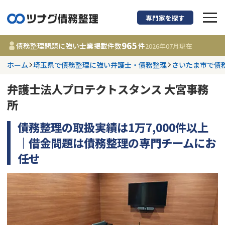
専門家を探す
債務整理に強い弁護
965
債務整理問題に強い士業掲載件数
件
2026年07月
現在
ホーム
埼玉県で債務整理に強い弁護士・債務整理
さいたま市で債
都道府県を選択
弁護士法人プロテクトスタンス 大宮事務
965
事務所
件
所
更新日 :
2026年07月31日
債務整理の取扱実績は1万7,000件以上
相談内容で探す
｜借金問題は債務整理の専門チームにお
任せ
借金返済相談・交渉
費用相場
任意整理
コラム
時効援用
債務整理