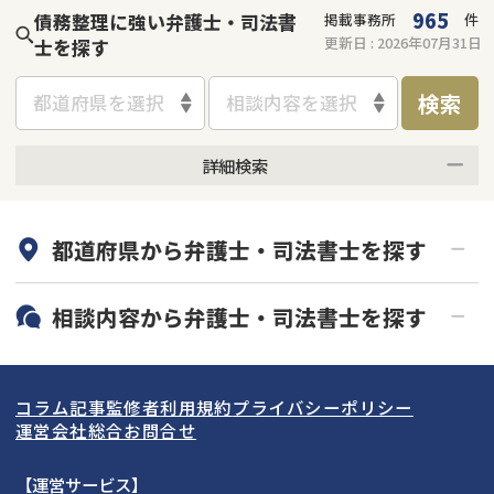
965
債務整理に強い弁護士・司法書
掲載事務所
件
更新日 :
2026年07月31日
士を探す
検索
都道府県を選択
相談内容を選択
詳細検索
何度でも相談無料
オンライン面談可能
都道府県から
弁護士・司法書士
を探す
初回相談無料
土日祝の相談可能
19時以降電話可能
電話相談可能
北海道・東北
相談内容から
弁護士・司法書士
を探す
LINE予約可能
分割払い可能
関東
北海道
青森県
借金返済相談・交渉
自己破産
出張面談可能
後払い可能
この事務所に問合せする
コラム記事
監修者
利用規約
プライバシーポリシー
任意整理
個人再生
営業時間外
東海
岩手県
東京都
宮城県
神奈川県
（メール問合せなら24時間受付）
運営会社
総合お問合せ
時効援用
過払い金返還請求
050-5267-4699
メール
関西
秋田県
埼玉県
愛知県
山形県
千葉県
静岡県
【運営サービス】