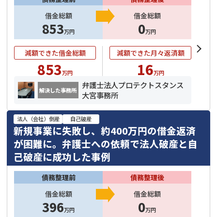
借金総額
借金総額
853
0
万円
万円
減額できた借金総額
減額できた月々返済額
853
16
万円
万円
弁護士法人プロテクトスタンス
解決した事務所
大宮事務所
法人（会社）倒産
自己破産
新規事業に失敗し、約400万円の借金返済
が困難に。弁護士への依頼で法人破産と自
己破産に成功した事例
債務整理前
債務整理後
借金総額
借金総額
396
0
万円
万円