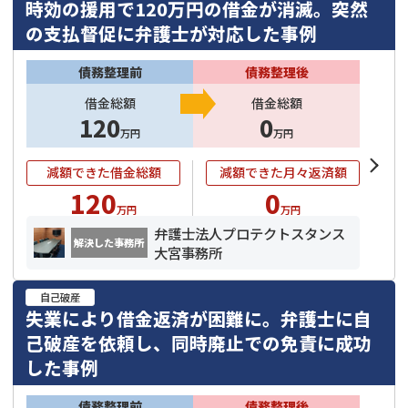
時効の援用で120万円の借金が消滅。突然
の支払督促に弁護士が対応した事例
債務整理前
債務整理後
借金総額
借金総額
120
0
万円
万円
減額できた借金総額
減額できた月々返済額
120
0
万円
万円
弁護士法人プロテクトスタンス
解決した事務所
大宮事務所
自己破産
失業により借金返済が困難に。弁護士に自
己破産を依頼し、同時廃止での免責に成功
した事例
債務整理前
債務整理後