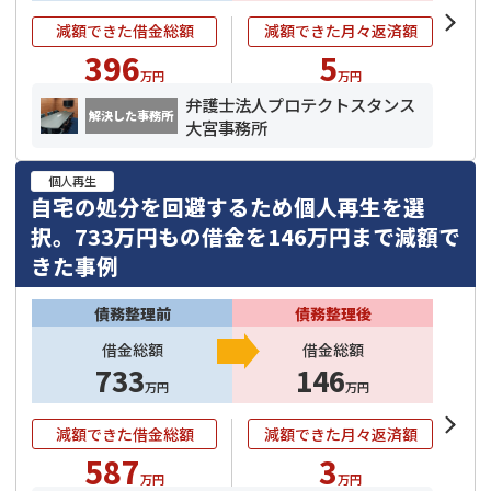
減額できた借金総額
減額できた月々返済額
396
5
万円
万円
弁護士法人プロテクトスタンス
解決した事務所
大宮事務所
個人再生
自宅の処分を回避するため個人再生を選
択。733万円もの借金を146万円まで減額で
きた事例
債務整理前
債務整理後
借金総額
借金総額
733
146
万円
万円
減額できた借金総額
減額できた月々返済額
587
3
万円
万円