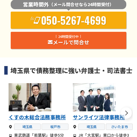
営業時間外
（メール問合せなら24時間受付）
050-5267-4699
24時間受付中
メールで問合せ
埼玉県
で
債務整理
に強い
弁護士・司法書士
くすの木総合法務事務所
サンライツ法律事務所
埼玉県
坂戸市
埼玉県
さいたま市
東武鉄道「若葉駅」徒歩5分
JR「大宮駅」東口から徒歩3