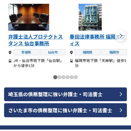
弁護士法人プロテクトス
春田法律事務所 福岡オフ
タンス 仙台事務所
ィス
宮城県
仙台市
福岡県
福岡市
JR・仙台市地下鉄「仙台駅」
福岡市地下鉄「天神駅」徒歩5
から徒歩1分
分
埼玉県
の
債務整理
に強い
弁護士・司法書士
さいたま市
の
債務整理
に強い
弁護士・司法書士