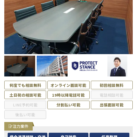
会社破産・法人破産
個人再生（民事再生）
消費者金融・サラ金
過払金
借金問題
闇金
何度でも相談無料
オンライン面談可能
初回相談無料
土日祝の相談可能
19時以降電話可能
電話相談可能
LINE予約可能
分割払い可能
出張面談可能
後払い可能
注力案件
借金返済相談・交渉
自己破産
任意整理