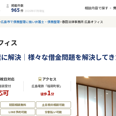
掲載件数
相談内容で探す
965
件
2026年07月
現在
広島市で債務整理に強い弁護士・債務整理
春田法律事務所 広島オフィス
フィス
速に解決｜様々な借金問題を解決してき
・祝日対応
アクセス
相談受付
広島電鉄「稲荷町駅」
応可
1
徒歩
分
初回相談無料
土日祝の相談可能
LINE予約可能
分割払い可能