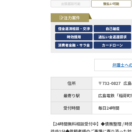
出張面談可能
後払い可能
注力案件
借金返済相談・交渉
自己破産
時効援用
過払い金返還請求
消費者金融・サラ金
カードローン
弁護士へ
住所
〒
732
-
0827
広島
最寄り駅
広島電鉄「稲荷町
受付時間
毎日24時間
【24時間無料相談受付中】◆債務整理 / 
徒歩1分◆依頼者様のご事情に寄り添った対