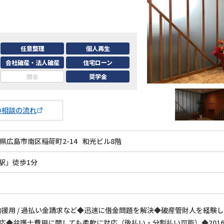
任意整理
個人再生
会社破産・法人破産
住宅ローン
闇金
奨学金
の相談の流れ
県広島市南区稲荷町2-14
和光ビル8階
駅」徒歩1分
時効援用 / 過払い金請求など◆迅速に借金問題を解決◆破産管財人を経
応◆弁護士費用に関しても柔軟に対応（後払い・分割払い可能）◆201