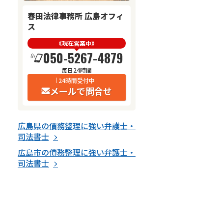
春田法律事務所 広島オフィ
ス
《現在営業中》
050-5267-4879
毎日24時間
24時間受付中
メールで問合せ
広島県
の
債務整理
に強い
弁護士・
司法書士
広島市
の
債務整理
に強い
弁護士・
司法書士