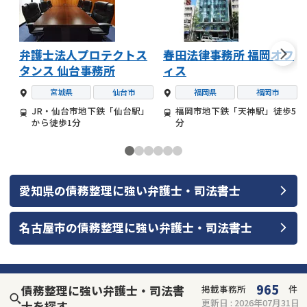
弁護士法人プロテクトス
春田法律事務所 福岡オフ
タンス 仙台事務所
ィス
宮城県
仙台市
福岡県
福岡市
JR・仙台市地下鉄「仙台駅」
福岡市地下鉄「天神駅」徒歩5
から徒歩1分
分
愛知県
の
債務整理
に強い
弁護士・司法書士
名古屋市
の
債務整理
に強い
弁護士・司法書士
965
債務整理に強い弁護士・司法書
掲載事務所
件
更新日 :
2026年07月31日
士を探す