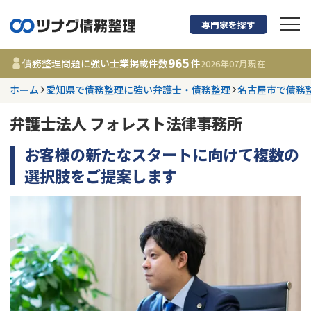
専門家を探す
債務整理に強い弁護
965
債務整理問題に強い士業掲載件数
件
2026年07月
現在
ホーム
愛知県で債務整理に強い弁護士・債務整理
名古屋市で債務
都道府県を選択
弁護士法人 フォレスト法律事務所
965
事務所
件
更新日 :
2026年07月31日
お客様の新たなスタートに向けて複数の
選択肢をご提案します
相談内容で探す
借金返済相談・交渉
費用相場
任意整理
コラム
時効援用
債務整理