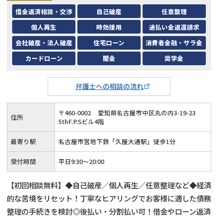
借金返済相談・交渉
自己破産
任意整理
個人再生
時効援用
過払い金返還請求
会社破産・法人破産
住宅ローン
消費者金融・サラ金
カードローン
闇金
奨学金
弁護士への相談の流れ
〒
460
-
0002
愛知県名古屋市中区丸の内3-19-23
住所
5thF.P.Sビル4階
最寄り駅
名古屋市営地下鉄「久屋大通駅」徒歩1分
受付時間
平日9:30～20:00
【初回相談無料】◆自己破産／個人再生／任意整理など◆経済
的な苦境をリセット！丁寧なヒアリングでお客様に適した債務
整理の手続きを検討◎後払い・分割払い可！借金やローン返済