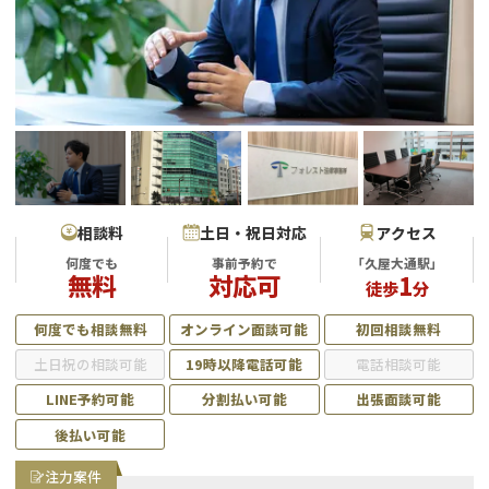
会社破産・法人破産
個人再生（民事再生）
消費者金融・サラ金
過払金
借金問題
闇金
相談料
土日・祝日対応
アクセス
何度でも
事前予約で
「久屋大通駅」
無料
対応可
1
徒歩
分
何度でも相談無料
オンライン面談可能
初回相談無料
土日祝の相談可能
19時以降電話可能
電話相談可能
LINE予約可能
分割払い可能
出張面談可能
後払い可能
注力案件