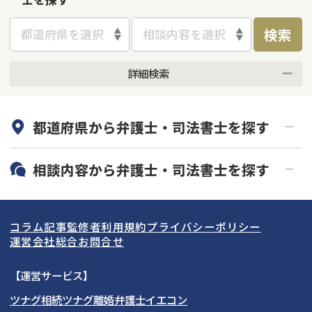
検索
都道府県を選択
相談内容を選択
詳細検索
何度でも相談無料
オンライン面談可能
都道府県から
弁護士・司法書士
を探す
初回相談無料
土日祝の相談可能
19時以降電話可能
電話相談可能
北海道・東北
相談内容から
弁護士・司法書士
を探す
LINE予約可能
分割払い可能
関東
北海道
青森県
借金返済相談・交渉
自己破産
出張面談可能
後払い可能
コラム記事
監修者
利用規約
プライバシーポリシー
任意整理
個人再生
東海
岩手県
東京都
宮城県
神奈川県
運営会社
総合お問合せ
時効援用
過払い金返還請求
関西
秋田県
埼玉県
愛知県
山形県
千葉県
静岡県
【運営サービス】
会社破産・法人破産
住宅ローン
ツナグ相続
ツナグ離婚弁護士
イエコン
北陸・甲信越
福島県
茨城県
岐阜県
大阪府
群馬県
山梨県
京都府
消費者金融・サラ金
カードローン・クレジッ