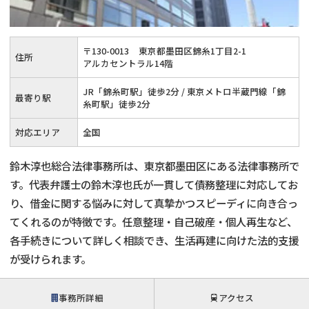
会社破産・法人破産
個人再生（民事再生）
〒
130
-
0013
東京都墨田区錦糸1丁目2-1
住所
消費者金融・サラ金
過払金
アルカセントラル14階
JR「錦糸町駅」徒歩2分 / 東京メトロ半蔵門線「錦
借金問題
最寄り駅
糸町駅」徒歩2分
闇金
対応エリア
全国
鈴木淳也総合法律事務所は、東京都墨田区にある法律事務所で
す。代表弁護士の鈴木淳也氏が一貫して債務整理に対応してお
り、借金に関する悩みに対して真摯かつスピーディに向き合っ
てくれるのが特徴です。任意整理・自己破産・個人再生など、
各手続きについて詳しく相談でき、生活再建に向けた法的支援
が受けられます。
事務所詳細
アクセス