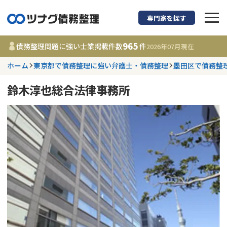
専門家を探す
債務整理に強い弁護
965
債務整理問題に強い士業掲載件数
件
2026年07月
現在
ホーム
東京都で債務整理に強い弁護士・債務整理
墨田区で債務整
都道府県を選択
鈴木淳也総合法律事務所
965
事務所
件
更新日 :
2026年07月31日
相談内容で探す
借金返済相談・交渉
費用相場
任意整理
コラム
時効援用
債務整理