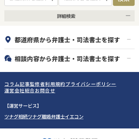
詳細検索
何度でも相談無料
オンライン面談可能
都道府県から
弁護士・司法書士
を探す
初回相談無料
土日祝の相談可能
19時以降電話可能
電話相談可能
北海道・東北
相談内容から
弁護士・司法書士
を探す
LINE予約可能
分割払い可能
関東
北海道
青森県
借金返済相談・交渉
自己破産
出張面談可能
後払い可能
コラム記事
監修者
利用規約
プライバシーポリシー
任意整理
個人再生
東海
岩手県
東京都
宮城県
神奈川県
運営会社
総合お問合せ
時効援用
過払い金返還請求
関西
秋田県
埼玉県
愛知県
山形県
千葉県
静岡県
【運営サービス】
会社破産・法人破産
住宅ローン
ツナグ相続
ツナグ離婚弁護士
イエコン
北陸・甲信越
福島県
茨城県
岐阜県
大阪府
群馬県
山梨県
京都府
消費者金融・サラ金
カードローン・クレジッ
ト会社
中国・四国
栃木県
兵庫県
長野県
奈良県
石川県