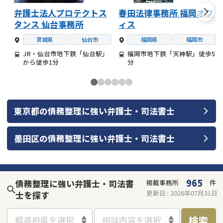
弁護士法人プロテクトス
春田法律事務所 福岡オフ
タンス 仙台事務所
ィス
宮城県
仙台市
福岡県
福岡市
JR・仙台市地下鉄「仙台駅」
福岡市地下鉄「天神駅」徒歩5
から徒歩1分
分
東京都
の
債務整理
に強い
弁護士・司法書士
墨田区
の
債務整理
に強い
弁護士・司法書士
965
債務整理に強い弁護士・司法書
掲載事務所
件
更新日 :
2026年07月31日
士を探す
検索
都道府県を選択
相談内容を選択