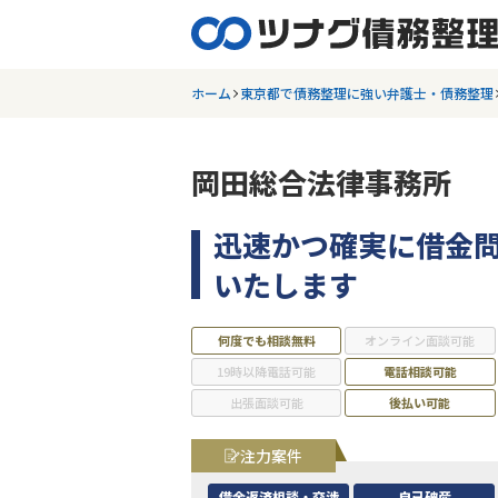
ホーム
東京都で債務整理に強い弁護士・債務整理
岡田総合法律事務所
迅速かつ確実に借金
いたします
何度でも相談無料
オンライン面談可能
19時以降電話可能
電話相談可能
出張面談可能
後払い可能
注力案件
借金返済相談・交渉
自己破産