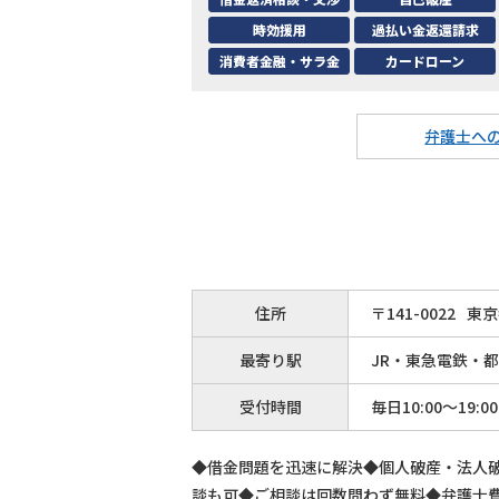
時効援用
過払い金返還請求
消費者金融・サラ金
カードローン
弁護士へ
住所
〒
141
-
0022
東京
最寄り駅
JR・東急電鉄・
受付時間
毎日10:00～19:00
◆借金問題を迅速に解決◆個人破産・法人
談も可◆ご相談は回数問わず無料◆弁護士費