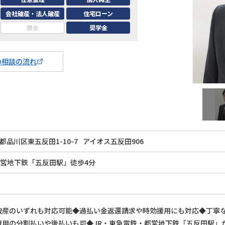
会社破産・法人破産
住宅ローン
闇金
奨学金
の相談の流れ
都品川区東五反田1-10-7
アイオス五反田906
都営地下鉄「五反田駅」徒歩4分
破産のいずれも対応可能◆過払い金返還請求や時効援用にも対応◆丁寧
用の分割払いや後払いも可◆JR・東急電鉄・都営地下鉄「五反田駅」