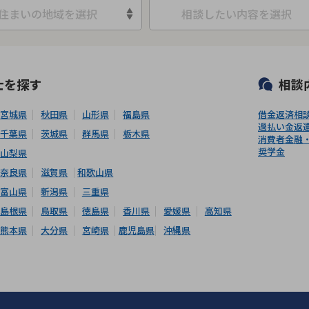
住まいの地域を選択
相談したい内容を選択
可能
初回相談無料
土日祝の相談可能
19時以降電話可能
電話相談可
士
を探す
相談
宮城県
秋田県
山形県
福島県
借金返済相
過払い金返
千葉県
茨城県
群馬県
栃木県
消費者金融
奨学金
山梨県
奈良県
滋賀県
和歌山県
富山県
新潟県
三重県
島根県
鳥取県
徳島県
香川県
愛媛県
高知県
熊本県
大分県
宮崎県
鹿児島県
沖縄県