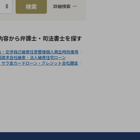
検索
詳細検索
能
LINE予約可能
分割払い可能
内容から
弁護士・司法書士
を探す
談・交渉
自己破産
任意整理
個人再生
時効援用
還請求
会社破産・法人破産
住宅ローン
・サラ金
カードローン・クレジット会社
闇金