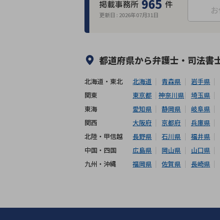
965
掲載事務所
件
お
更新日 :
2026年07月31日
何度でも相談無料
オンライン面談
出張面談可能
後払い可能
都道府県から
弁護士・司法書
北海道・東北
北海道
青森県
岩手県
関東
東京都
神奈川県
埼玉県
東海
愛知県
静岡県
岐阜県
関西
大阪府
京都府
兵庫県
北陸・甲信越
長野県
石川県
福井県
中国・四国
広島県
岡山県
山口県
九州・沖縄
福岡県
佐賀県
長崎県