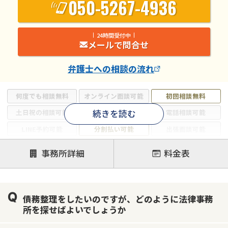
050-5267-4936
24時間受付中
メールで問合せ
弁護士
への相談の流れ
何度でも相談無料
オンライン面談可能
初回相談無料
続きを読む
土日祝の相談可能
19時以降電話可能
電話相談可能
LINE予約可能
分割払い可能
出張面談可能
後払い可能
事務所詳細
料金表
注力案件
借金返済相談・交渉
自己破産
任意整理
債務整理をしたいのですが、どのように法律事務
個人再生
時効援用
過払い金返還請求
所を探せばよいでしょうか
会社破産・法人破産
住宅ローン
消費者金融・サラ金