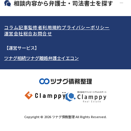
北海道・東北
相談内容から
弁護士・司法書士
を探す
LINE予約可能
分割払い可能
関東
北海道
青森県
借金返済相談・交渉
自己破産
出張面談可能
後払い可能
コラム記事
監修者
利用規約
プライバシーポリシー
任意整理
個人再生
東海
岩手県
東京都
宮城県
神奈川県
運営会社
総合お問合せ
時効援用
過払い金返還請求
関西
秋田県
埼玉県
愛知県
山形県
千葉県
静岡県
【運営サービス】
会社破産・法人破産
住宅ローン
ツナグ相続
ツナグ離婚弁護士
イエコン
北陸・甲信越
福島県
茨城県
岐阜県
大阪府
群馬県
山梨県
京都府
消費者金融・サラ金
カードローン・クレジッ
ト会社
中国・四国
栃木県
兵庫県
長野県
奈良県
石川県
闇金
奨学金
九州・沖縄
滋賀県
福井県
広島県
和歌山県
富山県
岡山県
新潟県
山口県
福岡県
三重県
島根県
佐賀県
Copyright ©
2026
ツナグ債務整理
All Rights Reserved.
鳥取県
長崎県
徳島県
熊本県