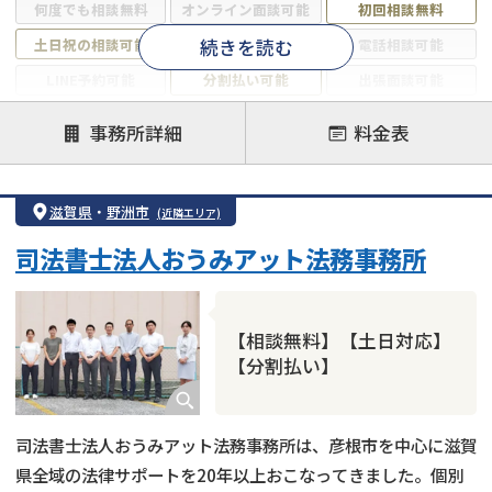
何度でも相談無料
オンライン面談可能
初回相談無料
続きを読む
土日祝の相談可能
19時以降電話可能
電話相談可能
LINE予約可能
分割払い可能
出張面談可能
後払い可能
事務所詳細
料金表
注力案件
借金返済相談・交渉
自己破産
任意整理
滋賀県
・
野洲市
(近隣エリア)
個人再生
時効援用
過払い金返還請求
司法書士法人おうみアット法務事務所
会社破産・法人破産
住宅ローン
消費者金融・サラ金
カードローン
闇金
奨学金
【相談無料】【土日対応】
【分割払い】
司法書士法人おうみアット法務事務所は、彦根市を中心に滋賀
県全域の法律サポートを20年以上おこなってきました。個別