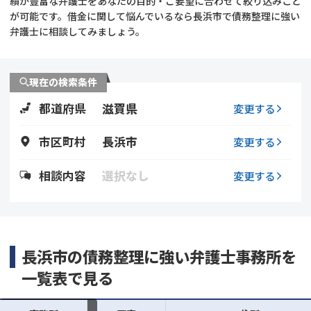
績が豊富な弁護士をあなたの目的・ご要望に合わせて絞り込みこと
が可能です。借金に関して悩んでいるなら長浜市で債務整理に強い
会社破産・法人破産
個人再生（民事再生）
弁護士に相談してみましょう。
消費者金融・サラ金
過払金
現在の検索条件
借金問題
都道府県
滋賀県
変更する
闇金
市区町村
長浜市
変更する
相談内容
選択なし
変更する
長浜市の債務整理に強い弁護士事務所を
一覧表で見る