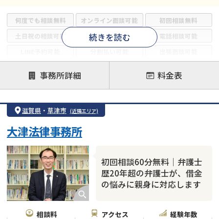
何度でも相談無料
オンライン面談可能
初回相談無料
続きを読む
土日祝の相談可能
19時以降電話可能
電話相談可能
LINE予約可能
分割払い可能
出張面談可能
後払い可能
事務所詳細
料金表
注力案件
借金返済相談・交渉
自己破産
任意整理
滋賀県
・
草津市
(近隣エリア)
個人再生
時効援用
過払い金返還請求
大津法律事務所
会社破産・法人破産
住宅ローン
消費者金融・サラ金
カードローン
闇金
奨学金
初回相談60分無料｜弁護士
歴20年超の弁護士が、借金
の悩みに親身に対応します
相談料
アクセス
経験年数