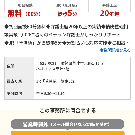
初回相談
JR「草津駅」
弁護士歴
無料
5
20
（60分）
徒歩
分
年超
◆初回面談60分無料◆弁護士歴20年以上の実績◆債務整理相
談実績1,000件超えのベテラン弁護士がしっかりサポート
◆JR「草津駅」から徒歩5分◆分割払いも対応可能◆ご相談し
事務所詳細を見る
やすい雰囲気づくりを意識◆法人破産にも対応します
〒
525
-
0032
滋賀県草津市大路1-15-5
住所
ネオフィス草津5階
最寄り駅
JR「草津駅」徒歩5分
受付時間
平日9:30～18:30
この事務所に問合せする
営業時間外
（メール問合せなら24時間受付）