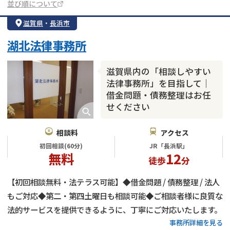
並び順について
滋賀県
・
長浜市
湖北法律事務所
滋賀県内の「相談しやすい
法律事務所」を目指して｜
借金問題・債務整理はお任
せください
相談料
アクセス
初回相談(60分)
JR「長浜駅」
無料
12
徒歩
分
【初回相談無料・法テラス可能】◆借金問題 / 債務整理 / 法人
もご対応◆第二・第四土曜日も相談可能◆ご相談者様に良質な
法的サービスを提供できるように、丁寧にご対応いたします。
事務所詳細を見る