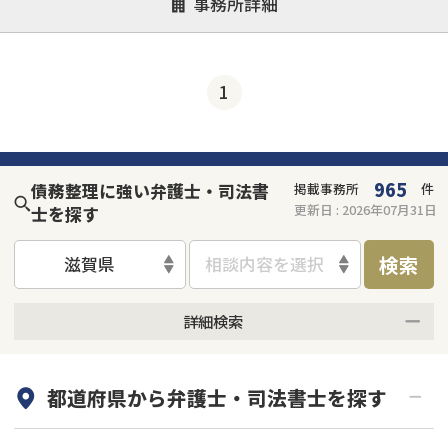
事務所詳細
1
965
債務整理に強い弁護士・司法書
掲載事務所
件
更新日 :
2026年07月31日
士を探す
検索
滋賀県
相談内容を選択
詳細検索
何度でも相談無料
オンライン面談可能
都道府県から
弁護士・司法書士
を探す
初回相談無料
土日祝の相談可能
19時以降電話可能
電話相談可能