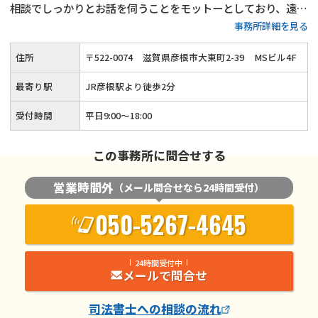
相談でしっかりとお話を伺うことをモットーとしており、遠方
事務所詳細を見る
や入院中などでご来所できない場合は出張相談も可能です。
初
回相談は無料で、どんな些細な悩みでも丁寧なアドバイスをい
住所
〒
522
-
0074
滋賀県彦根市大東町2-39
MSビル4F
たします。
滋賀県エリアで借金問題に悩んでいるときは、ぜひ
お気軽にお問い合わせください。
最寄り駅
JR彦根駅より徒歩2分
受付時間
平日9:00〜18:00
この事務所に問合せする
営業時間外
（メール問合せなら24時間受付）
050-5267-4645
24時間受付中
メールで問合せ
司法書士
への相談の流れ