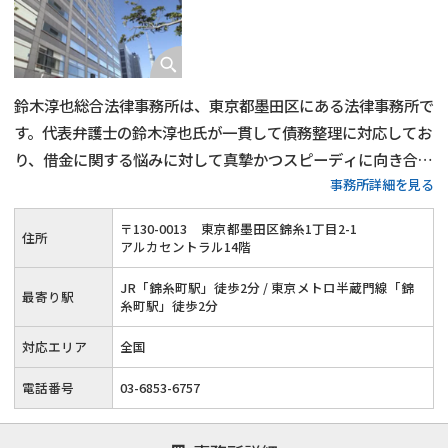
鈴木淳也総合法律事務所は、東京都墨田区にある法律事務所で
す。代表弁護士の鈴木淳也氏が一貫して債務整理に対応してお
り、借金に関する悩みに対して真摯かつスピーディに向き合っ
事務所詳細を見る
てくれるのが特徴です。任意整理・自己破産・個人再生など、
各手続きについて詳しく相談でき、生活再建に向けた法的支援
〒
130
-
0013
東京都墨田区錦糸1丁目2-1
住所
が受けられます。
アルカセントラル14階
JR「錦糸町駅」徒歩2分 / 東京メトロ半蔵門線「錦
最寄り駅
糸町駅」徒歩2分
対応エリア
全国
電話番号
03-6853-6757