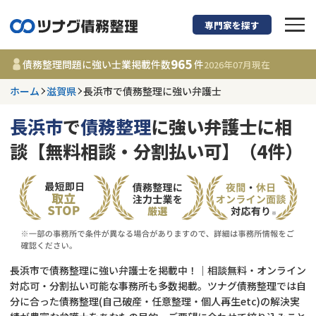
専門家を探す
債務整理に強い弁護
965
債務整理問題に強い士業掲載件数
件
2026年07月
現在
ホーム
滋賀県
長浜市で債務整理に強い弁護士
滋賀県
長浜市
で
債務整理
に強い弁護士に相
965
事務所
件
談【無料相談・分割払い可】（4件）
更新日 :
2026年07月31日
相談内容で探す
借金返済相談・交渉
費用相場
任意整理
コラム
長浜市で債務整理に強い弁護士を掲載中！｜相談無料・オンライン
対応可・分割払い可能な事務所も多数掲載。ツナグ債務整理では自
分に合った債務整理(自己破産・任意整理・個人再生etc)の解決実
時効援用
債務整理