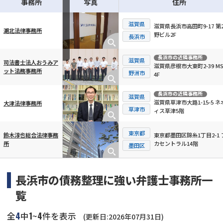
事務所
写真
住所
滋賀県
滋賀県長浜市高田町9-17 第
湖北法律事務所
野ビル2F
横スクロール可能
長浜市
長浜市
の近隣事務所
滋賀県
司法書士法人おうみア
滋賀県彦根市大東町2-39 M
ット法務事務所
野洲市
4F
長浜市
の近隣事務所
滋賀県
滋賀県草津市大路1-15-5 ネ
大津法律事務所
草津市
ィス草津5階
東京都
東京都墨田区錦糸1丁目2-1 
鈴木淳也総合法律事務
カセントラル14階
所
墨田区
長浜市の債務整理に強い弁護士事務所一
覧
4
1
4
全
中
~
件を表示
(更新日:2026年07月31日)