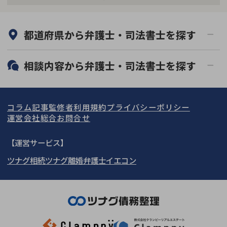
何度でも相談無料
オンライン面談可能
都道府県から
弁護士・司法書士
を探す
初回相談無料
土日祝の相談可能
19時以降電話可能
電話相談可能
北海道・東北
相談内容から
弁護士・司法書士
を探す
LINE予約可能
分割払い可能
関東
北海道
青森県
借金返済相談・交渉
自己破産
出張面談可能
後払い可能
コラム記事
監修者
利用規約
プライバシーポリシー
任意整理
個人再生
東海
岩手県
東京都
宮城県
神奈川県
運営会社
総合お問合せ
時効援用
過払い金返還請求
関西
秋田県
埼玉県
愛知県
山形県
千葉県
静岡県
【運営サービス】
会社破産・法人破産
住宅ローン
ツナグ相続
ツナグ離婚弁護士
イエコン
北陸・甲信越
福島県
茨城県
岐阜県
大阪府
群馬県
山梨県
京都府
消費者金融・サラ金
カードローン・クレジッ
ト会社
中国・四国
栃木県
兵庫県
長野県
奈良県
石川県
闇金
奨学金
九州・沖縄
滋賀県
福井県
広島県
和歌山県
富山県
岡山県