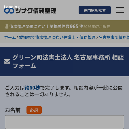
Loading...
専門家を探す
債務整理に強い弁護
965
債務整理問題に強い士業掲載件数
件
2026年07月
現在
ホーム
愛知県で債務整理に強い弁護士・債務整理
名古屋市で債務
都道府県を選択
965
グリーン司法書士法人 名古屋事務所 相談
事務所
件
更新日 :
2026年07月31日
フォーム
相談内容で探す
ご入力は
約60秒
で完了します。相談内容が一般に公開
されることは一切ありません。
借金返済相談・交渉
費用相場
お名前
任意整理
コラム
必須
時効援用
債務整理