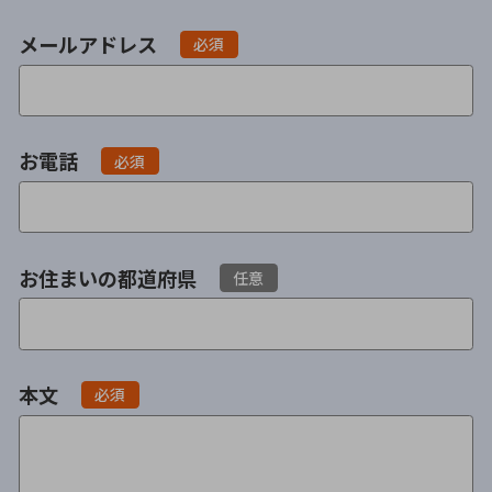
会社破産・法人破産
個人再生（民事再生）
メールアドレス
必須
消費者金融・サラ金
過払金
借金問題
お電話
必須
闇金
お住まいの都道府県
任意
本文
必須