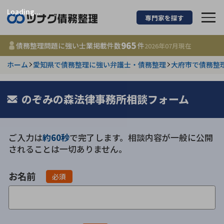
Loading...
専門家を探す
債務整理に強い弁護
965
債務整理問題に強い士業掲載件数
件
2026年07月
現在
ホーム
愛知県で債務整理に強い弁護士・債務整理
大府市で債務整
都道府県を選択
965
のぞみの森法律事務所相談フォーム
事務所
件
更新日 :
2026年07月31日
ご入力は
約60秒
で完了します。相談内容が一般に公開
相談内容で探す
されることは一切ありません。
借金返済相談・交渉
費用相場
お名前
必須
任意整理
コラム
時効援用
債務整理