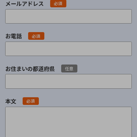
メールアドレス
必須
会社破産・法人破産
個人再生（民事再生）
消費者金融・サラ金
過払金
お電話
必須
借金問題
闇金
お住まいの都道府県
任意
本文
必須