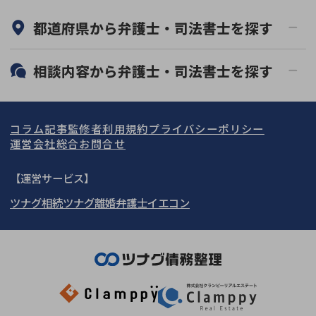
何度でも相談無料
オンライン面談可能
都道府県から
弁護士・司法書士
を探す
初回相談無料
土日祝の相談可能
19時以降電話可能
電話相談可能
北海道・東北
相談内容から
弁護士・司法書士
を探す
LINE予約可能
分割払い可能
関東
北海道
青森県
借金返済相談・交渉
自己破産
出張面談可能
後払い可能
コラム記事
監修者
利用規約
プライバシーポリシー
任意整理
個人再生
東海
岩手県
東京都
宮城県
神奈川県
運営会社
総合お問合せ
時効援用
過払い金返還請求
関西
秋田県
埼玉県
愛知県
山形県
千葉県
静岡県
【運営サービス】
会社破産・法人破産
住宅ローン
ツナグ相続
ツナグ離婚弁護士
イエコン
北陸・甲信越
福島県
茨城県
岐阜県
大阪府
群馬県
山梨県
京都府
消費者金融・サラ金
カードローン・クレジッ
ト会社
中国・四国
栃木県
兵庫県
長野県
奈良県
石川県
闇金
奨学金
九州・沖縄
滋賀県
福井県
広島県
和歌山県
富山県
岡山県