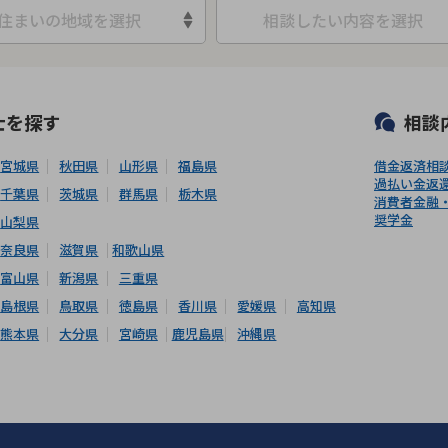
住まいの地域を選択
相談したい内容を選択
可能
初回相談無料
土日祝の相談可能
19時以降電話可能
電話相談可
士
を探す
相談
宮城県
秋田県
山形県
福島県
借金返済相
過払い金返
千葉県
茨城県
群馬県
栃木県
消費者金融
奨学金
山梨県
奈良県
滋賀県
和歌山県
富山県
新潟県
三重県
島根県
鳥取県
徳島県
香川県
愛媛県
高知県
熊本県
大分県
宮崎県
鹿児島県
沖縄県