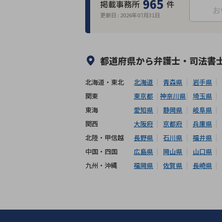
965
掲載事務所
件
お
更新日 :
2026年07月31日
何度でも相談無料
オンライン面談
出張面談可能
後払い可能
都道府県から
弁護士・司法書
北海道・東北
北海道
青森県
岩手県
関東
東京都
神奈川県
埼玉県
東海
愛知県
静岡県
岐阜県
関西
大阪府
京都府
兵庫県
北陸・甲信越
長野県
石川県
福井県
中国・四国
広島県
岡山県
山口県
九州・沖縄
福岡県
佐賀県
長崎県