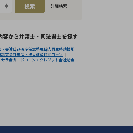
検索
詳細検索
能
LINE予約可能
分割払い可能
内容から
弁護士・司法書士
を探す
談・交渉
自己破産
任意整理
個人再生
時効援用
還請求
会社破産・法人破産
住宅ローン
・サラ金
カードローン・クレジット会社
闇金