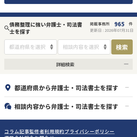
会社破産・法人破産
個人再生（民事再生）
965
債務整理に強い弁護士・司法書
掲載事務所
件
消費者金融・サラ金
過払金
更新日 :
2026年07月31日
士を探す
借金問題
検索
都道府県を選択
相談内容を選択
闇金
詳細検索
何度でも相談無料
オンライン面談可能
都道府県から
弁護士・司法書士
を探す
初回相談無料
土日祝の相談可能
19時以降電話可能
電話相談可能
北海道・東北
相談内容から
弁護士・司法書士
を探す
LINE予約可能
分割払い可能
関東
北海道
青森県
借金返済相談・交渉
自己破産
出張面談可能
後払い可能
コラム記事
監修者
利用規約
プライバシーポリシー
任意整理
個人再生
東海
岩手県
東京都
宮城県
神奈川県