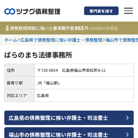
専門家を探す
債務整理に強い弁護
965
債務整理問題に強い士業掲載件数
件
2026年07月
現在
ホーム
広島県で債務整理に強い弁護士・債務整理
福山市で債務整
都道府県を選択
ばらのまち法律事務所
965
事務所
件
更新日 :
2026年07月31日
住所
〒
720
-
0034
広島県福山市若松町6-11
最寄り駅
JR「福山駅」
相談内容で探す
対応エリア
広島県
借金返済相談・交渉
費用相場
任意整理
コラム
広島県
の
債務整理
に強い
弁護士・司法書士
時効援用
債務整理
福山市
の
債務整理
に強い
弁護士・司法書士