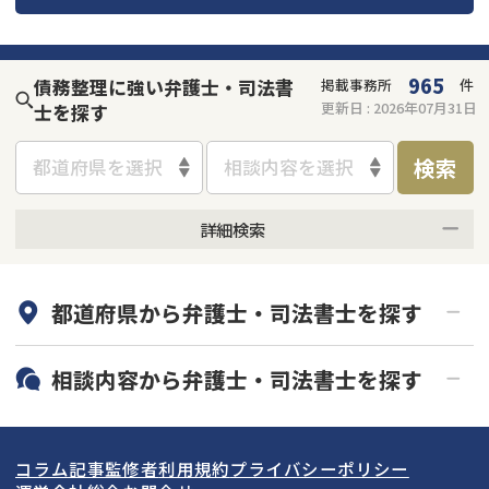
会社破産・法人破産
個人再生（民事再生）
965
債務整理に強い弁護士・司法書
掲載事務所
件
消費者金融・サラ金
過払金
更新日 :
2026年07月31日
士を探す
借金問題
検索
都道府県を選択
相談内容を選択
闇金
詳細検索
何度でも相談無料
オンライン面談可能
都道府県から
弁護士・司法書士
を探す
初回相談無料
土日祝の相談可能
19時以降電話可能
電話相談可能
北海道・東北
相談内容から
弁護士・司法書士
を探す
LINE予約可能
分割払い可能
関東
北海道
青森県
借金返済相談・交渉
自己破産
出張面談可能
後払い可能
コラム記事
監修者
利用規約
プライバシーポリシー
任意整理
個人再生
東海
岩手県
東京都
宮城県
神奈川県