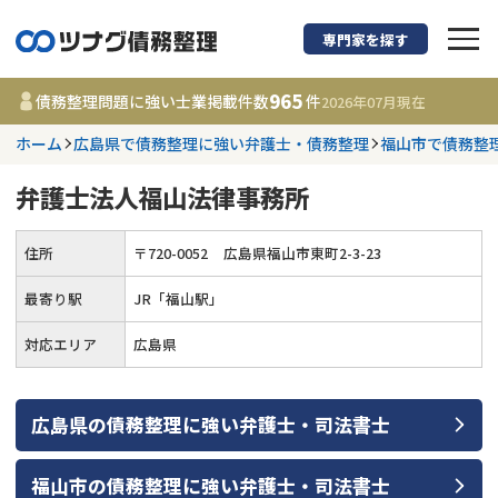
専門家を探す
債務整理に強い弁護
965
債務整理問題に強い士業掲載件数
件
2026年07月
現在
ホーム
広島県で債務整理に強い弁護士・債務整理
福山市で債務整
都道府県を選択
弁護士法人福山法律事務所
965
事務所
件
更新日 :
2026年07月31日
住所
〒
720
-
0052
広島県福山市東町2-3-23
最寄り駅
JR「福山駅」
相談内容で探す
対応エリア
広島県
借金返済相談・交渉
費用相場
任意整理
コラム
広島県
の
債務整理
に強い
弁護士・司法書士
時効援用
債務整理
福山市
の
債務整理
に強い
弁護士・司法書士