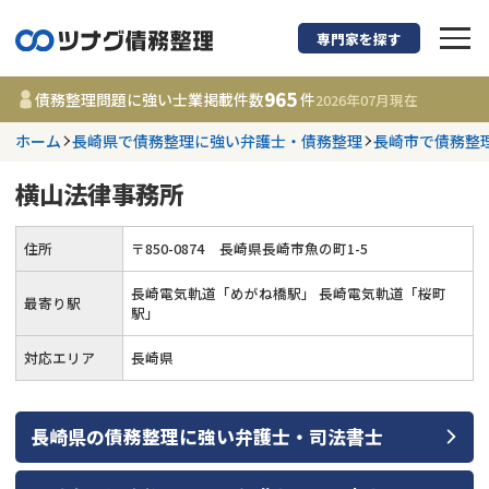
専門家を探す
債務整理に強い弁護
965
債務整理問題に強い士業掲載件数
件
2026年07月
現在
ホーム
長崎県で債務整理に強い弁護士・債務整理
長崎市で債務整
都道府県を選択
横山法律事務所
965
事務所
件
更新日 :
2026年07月31日
住所
〒
850
-
0874
長崎県長崎市魚の町1-5
長崎電気軌道「めがね橋駅」 長崎電気軌道「桜町
相談内容で探す
最寄り駅
駅」
対応エリア
長崎県
借金返済相談・交渉
費用相場
任意整理
コラム
長崎県
の
債務整理
に強い
弁護士・司法書士
時効援用
債務整理