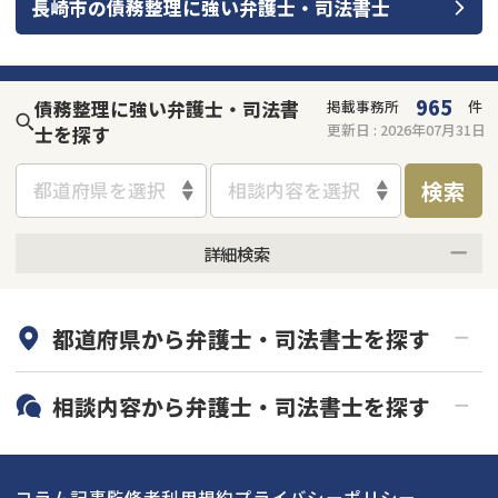
長崎市
の
債務整理
に強い
弁護士・司法書士
会社破産・法人破産
個人再生（民事再生）
消費者金融・サラ金
過払金
965
債務整理に強い弁護士・司法書
掲載事務所
件
更新日 :
2026年07月31日
士を探す
借金問題
闇金
検索
都道府県を選択
相談内容を選択
詳細検索
何度でも相談無料
オンライン面談可能
都道府県から
弁護士・司法書士
を探す
初回相談無料
土日祝の相談可能
19時以降電話可能
電話相談可能
北海道・東北
相談内容から
弁護士・司法書士
を探す
LINE予約可能
分割払い可能
関東
北海道
青森県
借金返済相談・交渉
自己破産
出張面談可能
後払い可能
コラム記事
監修者
利用規約
プライバシーポリシー