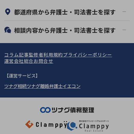
何度でも相談無料
オンライン面談可能
都道府県から
弁護士・司法書士
を探す
初回相談無料
土日祝の相談可能
19時以降電話可能
電話相談可能
北海道・東北
相談内容から
弁護士・司法書士
を探す
LINE予約可能
分割払い可能
関東
北海道
青森県
借金返済相談・交渉
自己破産
出張面談可能
後払い可能
コラム記事
監修者
利用規約
プライバシーポリシー
任意整理
個人再生
東海
岩手県
東京都
宮城県
神奈川県
運営会社
総合お問合せ
時効援用
過払い金返還請求
関西
秋田県
埼玉県
愛知県
山形県
千葉県
静岡県
【運営サービス】
会社破産・法人破産
住宅ローン
ツナグ相続
ツナグ離婚弁護士
イエコン
北陸・甲信越
福島県
茨城県
岐阜県
大阪府
群馬県
山梨県
京都府
消費者金融・サラ金
カードローン・クレジッ
ト会社
中国・四国
栃木県
兵庫県
長野県
奈良県
石川県
闇金
奨学金
九州・沖縄
滋賀県
福井県
広島県
和歌山県
富山県
岡山県