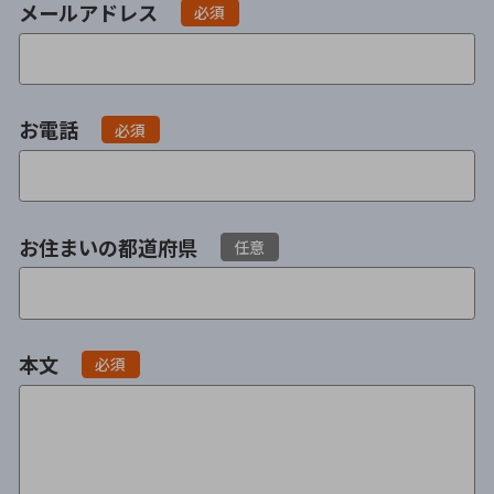
メールアドレス
必須
会社破産・法人破産
個人再生（民事再生）
消費者金融・サラ金
過払金
お電話
必須
借金問題
闇金
お住まいの都道府県
任意
本文
必須