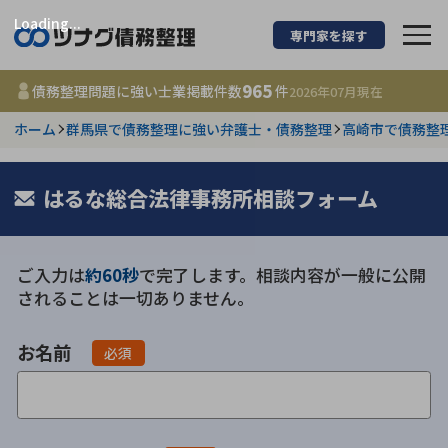
Loading...
専門家を探す
債務整理に強い弁護
965
債務整理問題に強い士業掲載件数
件
2026年07月
現在
ホーム
群馬県で債務整理に強い弁護士・債務整理
高崎市で債務整
都道府県を選択
965
はるな総合法律事務所相談フォーム
事務所
件
更新日 :
2026年07月31日
ご入力は
約60秒
で完了します。相談内容が一般に公開
相談内容で探す
されることは一切ありません。
借金返済相談・交渉
費用相場
お名前
必須
任意整理
コラム
時効援用
債務整理