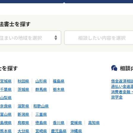
法書士を探す
住まいの地域を選択
相談したい内容を選択
可能
初回相談無料
土日祝の相談可能
19時以降電話可能
電話相談可
士
を探す
相談
宮城県
秋田県
山形県
福島県
借金返済相
過払い金返
千葉県
茨城県
群馬県
栃木県
消費者金融
奨学金
山梨県
奈良県
滋賀県
和歌山県
富山県
新潟県
三重県
島根県
鳥取県
徳島県
香川県
愛媛県
高知県
熊本県
大分県
宮崎県
鹿児島県
沖縄県