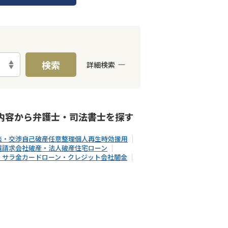
検索
詳細検索
能
LINE予約可能
分割払い可能
内容から
弁護士・司法書士
を探す
談・交渉
自己破産
任意整理
個人再生
時効援用
還請求
会社破産・法人破産
住宅ローン
・サラ金
カードローン・クレジット会社
闇金