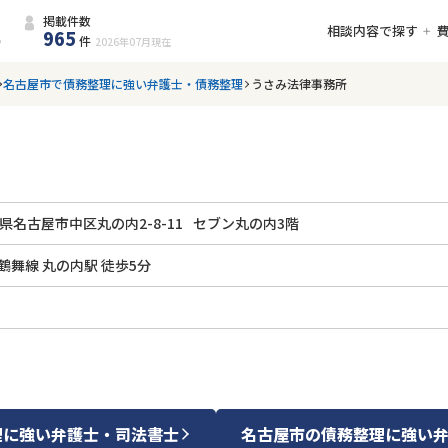
掲載件数
相談内容で探す
965
件
2026年07月
現在
名古屋市で債務整理に強い弁護士・債務整理
うさみ法律事務所
県名古屋市中区丸の内2-8-11
セブン丸の内3階
舞線 丸の内駅 徒歩5分
理
に強い
弁護士・司法書士
名古屋市
の
債務整理
に強い