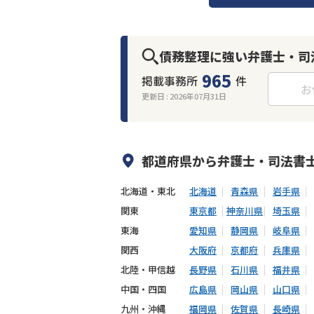
債務整理に強い弁護士・司
965
掲載事務所
件
お
更新日 :
2026年07月31日
何度でも相談無料
オンライン面談
出張面談可能
後払い可能
都道府県から
弁護士・司法書
北海道・東北
北海道
青森県
岩手県
関東
東京都
神奈川県
埼玉県
東海
愛知県
静岡県
岐阜県
関西
大阪府
京都府
兵庫県
北陸・甲信越
長野県
石川県
福井県
中国・四国
広島県
岡山県
山口県
九州・沖縄
福岡県
佐賀県
長崎県