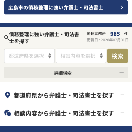
広島市
の
債務整理
に強い
弁護士・司法書士
会社破産・法人破産
個人再生（民事再生）
消費者金融・サラ金
過払金
965
債務整理に強い弁護士・司法書
掲載事務所
件
更新日 :
2026年07月31日
士を探す
借金問題
闇金
検索
都道府県を選択
相談内容を選択
詳細検索
何度でも相談無料
オンライン面談可能
都道府県から
弁護士・司法書士
を探す
初回相談無料
土日祝の相談可能
19時以降電話可能
電話相談可能
北海道・東北
相談内容から
弁護士・司法書士
を探す
LINE予約可能
分割払い可能
関東
北海道
青森県
借金返済相談・交渉
自己破産
出張面談可能
後払い可能