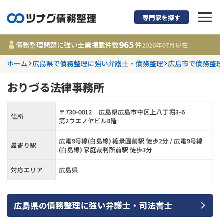
専門家を探す
債務整理に強い弁護
965
債務整理問題に強い士業掲載件数
件
2026年07月
現在
ホーム
広島県で債務整理に強い弁護士・債務整理
広島市で債務整
都道府県を選択
おりづる法律事務所
965
事務所
件
更新日 :
2026年07月31日
〒
730
-
0012
広島県広島市中区上八丁堀3-6
住所
第2ウエノヤビル8階
相談内容で探す
広電9号線(白島線) 縮景園前駅 徒歩2分 / 広電9号線
最寄り駅
(白島線) 家庭裁判所前駅 徒歩3分
借金返済相談・交渉
費用相場
対応エリア
広島県
任意整理
コラム
広島県
の
債務整理
に強い
弁護士・司法書士
時効援用
債務整理