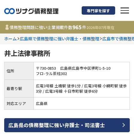
専門家を探す
債務整理に強い弁護
965
債務整理問題に強い士業掲載件数
件
2026年07月
現在
ホーム
広島県で債務整理に強い弁護士・債務整理
広島市で債務整
都道府県を選択
井上法律事務所
965
事務所
件
更新日 :
2026年07月31日
〒
730
-
0853
広島県広島市中区堺町1-5-10
住所
フロ-ラル茶柱302
相談内容で探す
広電3号線 土橋駅 徒歩1分 / 広電3号線 小網町駅 徒歩
最寄り駅
3分 / 広電3号線 十日市町駅 徒歩6分
借金返済相談・交渉
費用相場
対応エリア
広島県
任意整理
コラム
広島県
の
債務整理
に強い
弁護士・司法書士
時効援用
債務整理