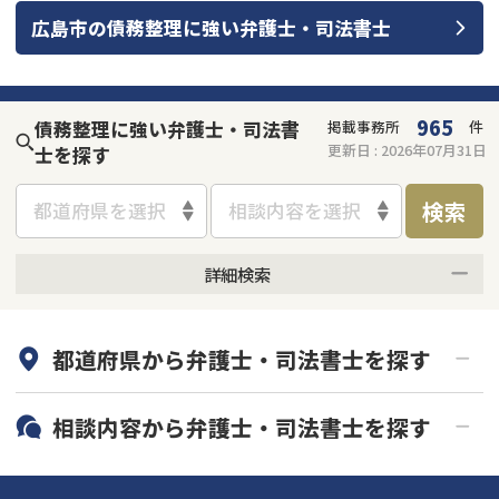
広島市
の
債務整理
に強い
弁護士・司法書士
会社破産・法人破産
個人再生（民事再生）
消費者金融・サラ金
過払金
965
債務整理に強い弁護士・司法書
掲載事務所
件
更新日 :
2026年07月31日
士を探す
借金問題
闇金
検索
都道府県を選択
相談内容を選択
詳細検索
何度でも相談無料
オンライン面談可能
都道府県から
弁護士・司法書士
を探す
初回相談無料
土日祝の相談可能
19時以降電話可能
電話相談可能
北海道・東北
相談内容から
弁護士・司法書士
を探す
LINE予約可能
分割払い可能
関東
北海道
青森県
借金返済相談・交渉
自己破産
出張面談可能
後払い可能