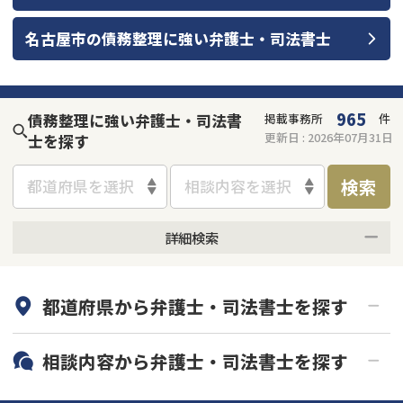
会社破産・法人破産
個人再生（民事再生）
名古屋市
の
債務整理
に強い
弁護士・司法書士
消費者金融・サラ金
過払金
965
債務整理に強い弁護士・司法書
掲載事務所
件
借金問題
更新日 :
2026年07月31日
士を探す
闇金
検索
都道府県を選択
相談内容を選択
詳細検索
何度でも相談無料
オンライン面談可能
都道府県から
弁護士・司法書士
を探す
初回相談無料
土日祝の相談可能
19時以降電話可能
電話相談可能
北海道・東北
相談内容から
弁護士・司法書士
を探す
LINE予約可能
分割払い可能
関東
北海道
青森県