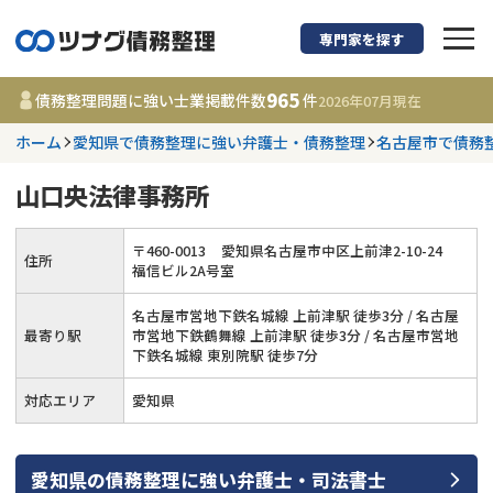
専門家を探す
債務整理に強い弁護
965
債務整理問題に強い士業掲載件数
件
2026年07月
現在
ホーム
愛知県で債務整理に強い弁護士・債務整理
名古屋市で債務
都道府県を選択
山口央法律事務所
965
事務所
件
更新日 :
2026年07月31日
〒
460
-
0013
愛知県名古屋市中区上前津2-10-24
住所
福信ビル2A号室
相談内容で探す
名古屋市営地下鉄名城線 上前津駅 徒歩3分 / 名古屋
最寄り駅
市営地下鉄鶴舞線 上前津駅 徒歩3分 / 名古屋市営地
下鉄名城線 東別院駅 徒歩7分
借金返済相談・交渉
費用相場
対応エリア
愛知県
任意整理
コラム
時効援用
債務整理
愛知県
の
債務整理
に強い
弁護士・司法書士