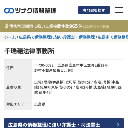
専門家を探す
債務整理に強い弁護
965
債務整理問題に強い士業掲載件数
件
2026年07月
現在
ホーム
広島県で債務整理に強い弁護士・債務整理
広島市で債務整
都道府県を選択
千瑞穂法律事務所
965
事務所
件
更新日 :
2026年07月31日
〒
730
-
0032
広島県広島市中区立町2番23号
住所
野村不動産広島ビル9階
相談内容で探す
広電1号線(宇品線) 立町駅 徒歩1分 / 広電1号線(宇品
最寄り駅
線) 紙屋町東駅 徒歩3分 / 広電2号線(宮島線) 紙屋町西
駅 徒歩4分
借金返済相談・交渉
費用相場
対応エリア
広島県
任意整理
コラム
時効援用
債務整理
広島県
の
債務整理
に強い
弁護士・司法書士