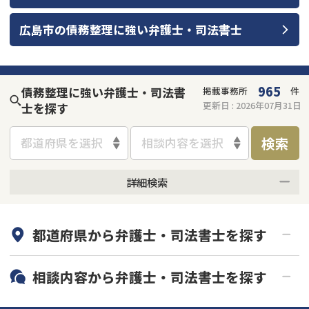
会社破産・法人破産
個人再生（民事再生）
広島市
の
債務整理
に強い
弁護士・司法書士
消費者金融・サラ金
過払金
965
債務整理に強い弁護士・司法書
掲載事務所
件
借金問題
更新日 :
2026年07月31日
士を探す
闇金
検索
都道府県を選択
相談内容を選択
詳細検索
何度でも相談無料
オンライン面談可能
都道府県から
弁護士・司法書士
を探す
初回相談無料
土日祝の相談可能
19時以降電話可能
電話相談可能
北海道・東北
相談内容から
弁護士・司法書士
を探す
LINE予約可能
分割払い可能
関東
北海道
青森県