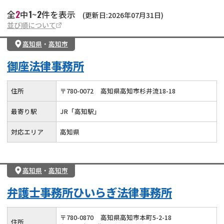
2
1
2
全
中
~
件を表示
(更新日:2026年07月31日)
並び順について
高知県
・
高知市
御座法律事務所
住所
〒
780
-
0072
高知県高知市杉井流18-18
最寄り駅
JR「高知駅」
対応エリア
高知県
高知県
・
高知市
弁護士事務所ひいらぎ法律事務所
〒
780
-
0870
高知県高知市本町5-2-18
住所