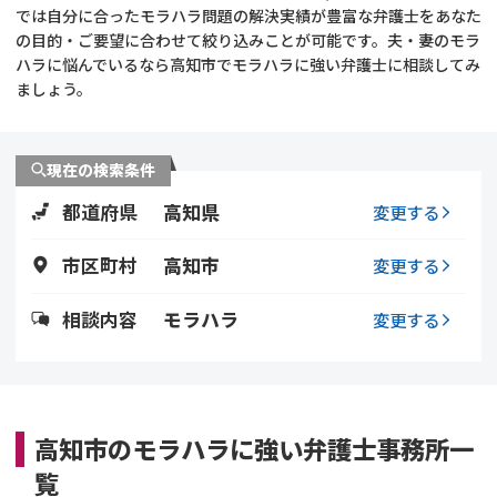
では自分に合ったモラハラ問題の解決実績が豊富な弁護士をあなた
の目的・ご要望に合わせて絞り込みことが可能です。夫・妻のモラ
不貞・不倫慰謝料請求
養育費
ハラに悩んでいるなら高知市でモラハラに強い弁護士に相談してみ
ましょう。
養育費問題
離婚裁判
内縁の夫婦
慰謝料
現在の検索条件
都道府県
高知県
変更する
国際離婚
市区町村
高知市
変更する
DV
相談内容
モラハラ
変更する
離婚の相談先
離婚したくない
高知市のモラハラに強い弁護士事務所一
その他の男女問題
覧