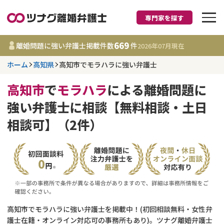
専門家を探す
離婚に強い弁護士
669
離婚問題に強い弁護士掲載件数
件
2026年07月
現在
ホーム
高知県
高知市でモラハラに強い弁護士
高知県
高知市
で
モラハラ
による離婚問題に
669
事務所
件
強い弁護士に相談【無料相談・土日
更新日 :
2026年07月31日
相談可】（2件）
相談内容で探す
離婚前相談
費用相場
離婚裁判
コラム
高知市でモラハラに強い弁護士を掲載中！(初回相談無料・女性弁
DV
財産分与
護士在籍・オンライン対応可の事務所もあり)。ツナグ離婚弁護士