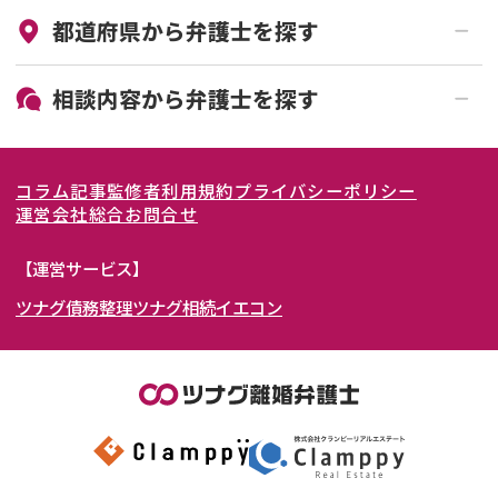
都道府県から
弁護士
を探す
初回相談無料
土日祝の相談可能
19時以降電話可能
電話相談可能
北海道・東北
相談内容から
弁護士
を探す
LINE予約可能
女性弁護士在籍
関東
北海道
青森県
離婚前相談
離婚調停
コラム記事
監修者
利用規約
プライバシーポリシー
離婚裁判
親権・面会交流権
東海
岩手県
東京都
宮城県
神奈川県
運営会社
総合お問合せ
DV
モラハラ
関西
秋田県
埼玉県
愛知県
山形県
千葉県
静岡県
【運営サービス】
不貞・不倫慰謝料請求
国際離婚
ツナグ債務整理
ツナグ相続
イエコン
北陸・甲信越
福島県
茨城県
岐阜県
大阪府
群馬県
山梨県
京都府
養育費問題
財産分与
内縁の夫婦
熟年離婚
中国・四国
栃木県
兵庫県
長野県
奈良県
石川県
九州・沖縄
滋賀県
福井県
広島県
和歌山県
富山県
岡山県
新潟県
山口県
福岡県
三重県
島根県
佐賀県