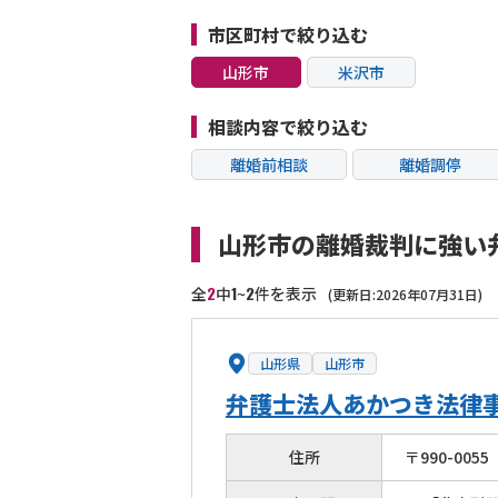
市区町村で絞り込む
山形市
米沢市
相談内容で絞り込む
離婚前相談
離婚調停
不貞・不倫慰謝料請
モラハラ
求
山形市の離婚裁判に強い
内縁の夫婦
熟年離婚
2
1
2
全
中
~
件を表示
(更新日:2026年07月31日)
山形県
山形市
弁護士法人あかつき法律
住所
〒
990
-
0055