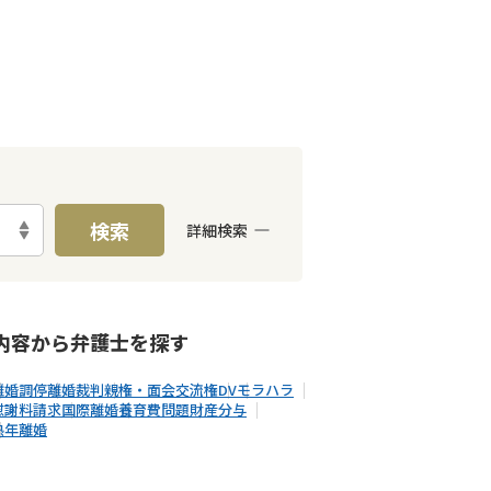
検索
詳細検索
E予約可能
女性弁護士在籍
内容から
弁護士
を探す
離婚調停
離婚裁判
親権・面会交流権
DV
モラハラ
慰謝料請求
国際離婚
養育費問題
財産分与
熟年離婚