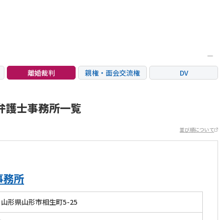
離婚裁判
親権・面会交流権
DV
国際離婚
養育費問題
財産分与
弁護士事務所一覧
並び順について
事務所
山形県山形市相生町5-25