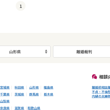
1
山形県
離婚裁判
初回相談無料
土日祝の相談可能
19時以降電話可能
電話相談可能
LIN
相談
宮城県
秋田県
山形県
福島県
離婚前相談
不貞・不倫
千葉県
茨城県
群馬県
栃木県
内縁の夫婦
山梨県
奈良県
滋賀県
和歌山県