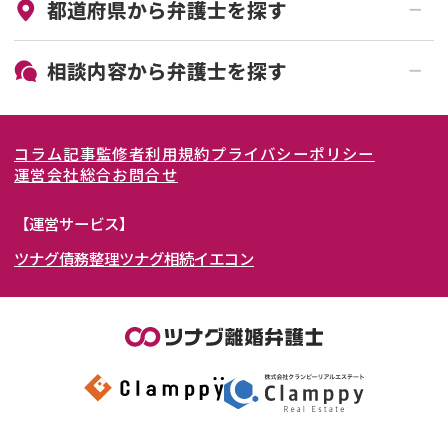
都道府県から
弁護士
を探す
初回相談無料
土日祝の相談可能
19時以降電話可能
電話相談可能
北海道・東北
相談内容から
弁護士
を探す
LINE予約可能
女性弁護士在籍
関東
北海道
青森県
離婚前相談
離婚調停
コラム記事
監修者
利用規約
プライバシーポリシー
離婚裁判
親権・面会交流権
東海
岩手県
東京都
宮城県
神奈川県
運営会社
総合お問合せ
DV
モラハラ
関西
秋田県
埼玉県
愛知県
山形県
千葉県
静岡県
【運営サービス】
不貞・不倫慰謝料請求
国際離婚
ツナグ債務整理
ツナグ相続
イエコン
北陸・甲信越
福島県
茨城県
岐阜県
大阪府
群馬県
山梨県
京都府
養育費問題
財産分与
内縁の夫婦
熟年離婚
中国・四国
栃木県
兵庫県
長野県
奈良県
石川県
九州・沖縄
滋賀県
福井県
広島県
和歌山県
富山県
岡山県
新潟県
山口県
福岡県
三重県
島根県
佐賀県