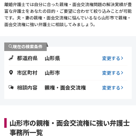
離婚弁護士では自分に合った親権・面会交流権問題の解決実績が豊
富な弁護士をあなたの目的・ご要望に合わせて絞り込みことが可能
不貞・不倫慰謝料請求
養育費
です。夫・妻の親権・面会交流権に悩んでいるなら山形市で親権・
面会交流権に強い弁護士に相談してみましょう。
養育費問題
離婚裁判
内縁の夫婦
慰謝料
現在の検索条件
都道府県
山形県
変更する
国際離婚
市区町村
山形市
変更する
DV
相談内容
親権・面会交流権
変更する
離婚の相談先
離婚したくない
山形市の親権・面会交流権に強い弁護士
その他の男女問題
事務所一覧