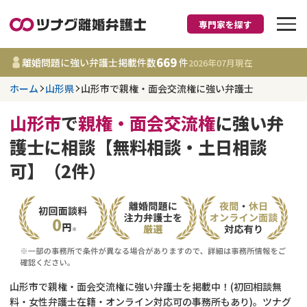
専門家を探す
離婚に強い弁護士
669
離婚問題に強い弁護士掲載件数
件
2026年07月
現在
ホーム
山形県
山形市で親権・面会交流権に強い弁護士
山形県
山形市
で
親権・面会交流権
に強い弁
669
事務所
件
護士に相談【無料相談・土日相談
更新日 :
2026年07月31日
可】（2件）
相談内容で探す
離婚前相談
費用相場
離婚裁判
コラム
山形市で親権・面会交流権に強い弁護士を掲載中！(初回相談無
DV
財産分与
料・女性弁護士在籍・オンライン対応可の事務所もあり)。ツナグ