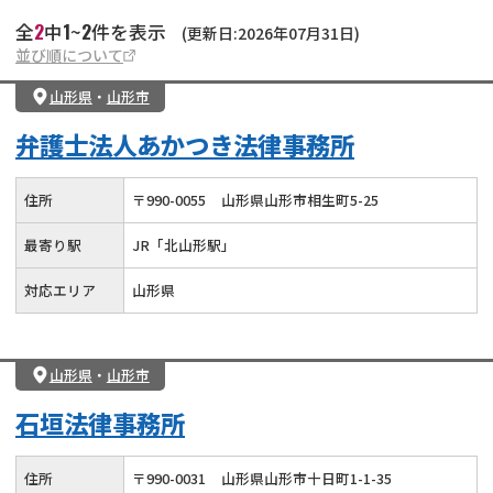
2
1
2
全
中
~
件を表示
(更新日:2026年07月31日)
並び順について
山形県
・
山形市
弁護士法人あかつき法律事務所
住所
〒
990
-
0055
山形県山形市相生町5-25
最寄り駅
JR「北山形駅」
対応エリア
山形県
山形県
・
山形市
石垣法律事務所
住所
〒
990
-
0031
山形県山形市十日町1-1-35