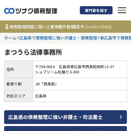
専門家を探す
債務整理に強い弁護
965
債務整理問題に強い士業掲載件数
件
2026年07月
現在
ホーム
広島県で債務整理に強い弁護士・債務整理
東広島市で債務
都道府県を選択
まつうら法律事務所
965
事務所
件
更新日 :
2026年07月31日
〒
739
-
0014
広島県東広島市西条昭和町13-37
住所
シュプリーム松屋ビル303
相談内容で探す
最寄り駅
JR「西条駅」
対応エリア
広島県
借金返済相談・交渉
費用相場
任意整理
コラム
広島県
の
債務整理
に強い
弁護士・司法書士
時効援用
債務整理