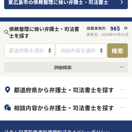
東広島市
の
債務整理
に強い
弁護士・司法書士
会社破産・法人破産
個人再生（民事再生）
消費者金融・サラ金
過払金
965
債務整理に強い弁護士・司法書
掲載事務所
件
更新日 :
2026年07月31日
士を探す
借金問題
闇金
検索
都道府県を選択
相談内容を選択
詳細検索
何度でも相談無料
オンライン面談可能
都道府県から
弁護士・司法書士
を探す
初回相談無料
土日祝の相談可能
19時以降電話可能
電話相談可能
北海道・東北
相談内容から
弁護士・司法書士
を探す
LINE予約可能
分割払い可能
関東
北海道
青森県
借金返済相談・交渉
自己破産
出張面談可能
後払い可能
コラム記事
監修者
利用規約
プライバシーポリシー