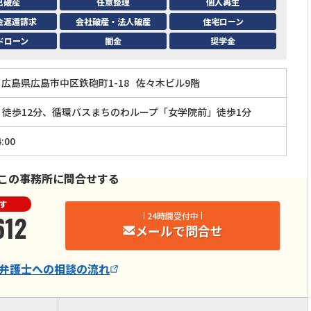
己破産
任意整理
個人再生
金返還請求
会社破産・法人破産
住宅ローン
ドローン
闇金
奨学金
広島県広島市中区鉄砲町1-18
佐々木ビル9階
」徒歩12分、循環バスまちのわループ「女学院前」徒歩1分
:00
この事務所に問合せする
す
612
24時間受付中
メールで問合せ
弁護士
への相談の流れ