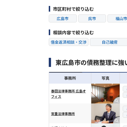
市区町村で絞り込む
広島市
呉市
福山
相談内容で絞り込む
借金返済相談・交渉
自己破産
過払い金返還請求
会社破産・法人破
東広島市の債務整理に強
闇金
奨学金
事務所
写真
春田法律事務所 広島オ
フィス
横スクロール可能
宮重法律事務所