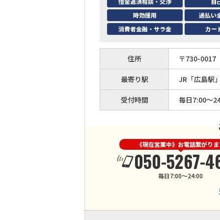
借金返済相談・交渉
自
時効援用
過払い
消費者金融・サラ金
カー
住所
〒
730
-
0017
最寄り駅
JR「広島駅
受付時間
毎日7:00〜24
《現在営業中》お電話繋がりま
050-5267-4
毎日7:00〜24:00