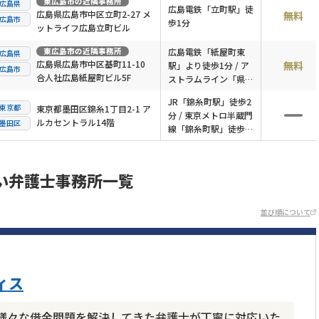
東広島市
の近隣事務所
広島県
広島電鉄「立町駅」徒
広島県広島市中区立町2-27 メ
無料
広島市
歩1分
ットライフ広島立町ビル
東広島市
の近隣事務所
広島電鉄「紙屋町東
広島県
広島県広島市中区基町11-10
無料
駅」より徒歩1分 / ア
広島市
合人社広島紙屋町ビル5F
ストラムライン「県庁
前駅」より徒歩2分
JR「錦糸町駅」徒歩2
東京都
東京都墨田区錦糸1丁目2-1 ア
分 / 東京メトロ半蔵門
ルカセントラル14階
墨田区
線「錦糸町駅」徒歩2
分
い弁護士事務所一覧
並び順について
ィス
様々な借金問題を解決してきた弁護士が丁寧に対応いた