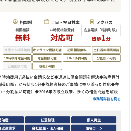
相談料
土日・祝日対応
アクセス
初回相談
24時間相談受付
広島電鉄「稲荷町駅」
無料
対応可
1
徒歩
分
何度でも相談無料
オンライン面談可能
初回相談無料
土日祝の相談可能
19時以降電話可能
電話相談可能
LINE予約可能
分割払い可能
出張面談可能
後払い可能
/ 時効援用 / 過払い金請求など◆迅速に借金問題を解決◆破産管財
稲荷町駅」から徒歩1分◆依頼者様のご事情に寄り添った対応◆弁
・分割払い可能）◆2016年の設立以来、多くの借金問題を解決
事務所詳細を見る
己破産
任意整理
個人再生
金返還請求
会社破産・法人破産
住宅ローン