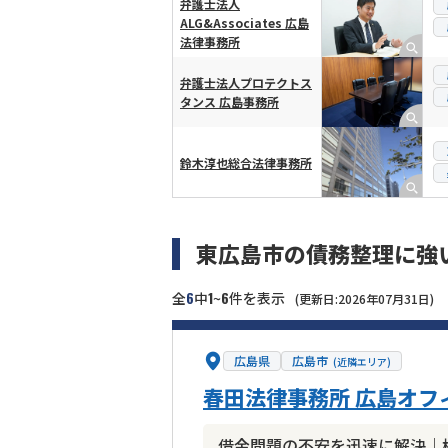
弁護士法人
ALG&Associates 広島
法律事務所
弁護士法人プロテクトス
タンス 広島事務所
鈴木淳也総合法律事務所
東広島市の債務整理に強
6
1
6
全
中
~
件を表示
(更新日:2026年07月31日)
広島県
広島市
(近隣エリア)
春田法律事務所 広島オフ
借金問題の不安を迅速に解決｜