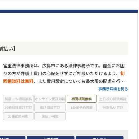
割払い】
宮重法律事務所は、広島市にある法律事務所です。借金にお困
りの方が弁護士費用の心配をせずにご相談いただけるよう、
初
回相談料は無料
、また費用設定についても最大限の配慮を行な
っています。
これまで承ってきた借金問題のご相談は3000件以
事務所詳細を見る
上
。経験の中で培ってきた知識を活かし、一人一人のご状況に
何度でも相談無料
オンライン面談可能
初回相談無料
土日祝の相談可能
合わせ、有益となる選択肢をご提示いたします。
受任後はすぐ
19時以降電話可能
電話相談可能
LINE予約可能
分割払い可能
に債権者に向けて受任通知を発送し、ひとまず取り立てをスト
出張面談可能
後払い可能
ップ
しますが、支払いはその翌月からで構いません。まずは当
事務所にご相談いただき、少しでも借金のストレスを解消して
いただければ幸いです。