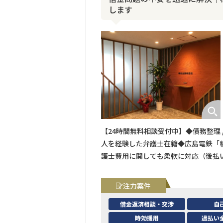
します
【24時間無料相談受付中】◆債務整理 
人を経験した弁護士在籍◆広島電鉄「
護士費用に関しても柔軟に対応（後払い
注力案件
借金返済相談・交渉
自
時効援用
過払い