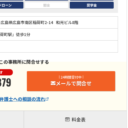
ドローン
闇金
奨学金
広島県広島市南区稲荷町2-14
和光ビル8階
荷町駅」徒歩1分
この事務所に問合せする
す
879
24時間受付中
メールで問合せ
弁護士
への相談の流れ
料金表