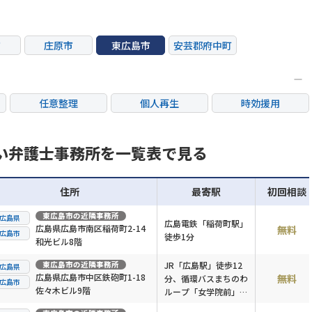
市
庄原市
東広島市
安芸郡府中町
任意整理
個人再生
時効援用
カードローン・クレ
産
住宅ローン
消費者金融・サラ金
ジット会社
い弁護士事務所を一覧表で見る
住所
最寄駅
初回相談
東広島市
の近隣事務所
広島県
広島電鉄「稲荷町駅」
広島県広島市南区稲荷町2-14
無料
広島市
徒歩1分
和光ビル8階
東広島市
の近隣事務所
JR「広島駅」徒歩12
広島県
広島県広島市中区鉄砲町1-18
無料
分、循環バスまちのわ
広島市
佐々木ビル9階
ループ「女学院前」徒
歩1分