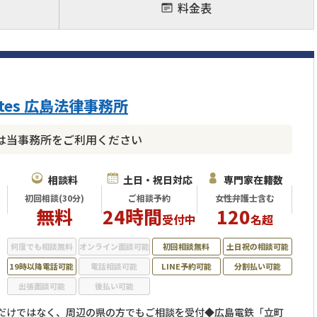
料金表
ates 広島法律事務所
は当事務所をご利用ください
相談料
土日・祝日対応
専門家在籍数
初回相談(30分)
ご相談予約
女性弁護士含む
無料
24時間
120
受付中
名超
何度でも相談無料
オンライン面談可能
初回相談無料
土日祝の相談可能
19時以降電話可能
電話相談可能
LINE予約可能
分割払い可能
出張面談可能
後払い可能
方だけではなく、周辺の県の方でもご相談を受付◆広島電鉄「立町