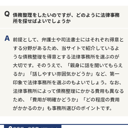
借金返済相談・交渉
自己破産
任意整理
債務整理をしたいのですが、どのように法律事務
個人再生
時効援用
過払い金返還請求
所を探せばよいでしょうか
会社破産・法人破産
住宅ローン
消費者金融・サラ金
カードローン
闇金
奨学金
前提として、弁護士や司法書士にはそれぞれ得意と
する分野があるため、当サイトで紹介しているよ
うな債務整理を得意とする法律事務所を選ぶのが
大切です。そのうえで、「親身に話を聞いてもらえ
るか」「話しやすい雰囲気かどうか」など、第一
印象で法律事務所を選ぶのもよいでしょう。なお、
法律事務所によって債務整理にかかる費用も異なる
ため、「費用が明確かどうか」「どの程度の費用
がかかるのか」も事務所選びのポイントです。