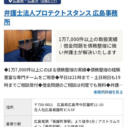
広島県
・
広島市
(近隣エリア)
弁護士法人プロテクトスタンス 広島事務
所
1万7,000件以上の取扱実績
｜借金問題を債務整理に強
い弁護士が解決いたします
◆1万7,000件以上にのぼる債務整理の実績◆債務整理の経験
豊富な専門チームをご用意◆平日は21時まで・土日祝日も19
時までご相談受付◆借金問題のご相談は何度でも無料◆弁護士
事務所詳細を見る
費用の分割払い可◆広島電鉄「紙屋町東駅」から徒歩1分
〒
730
-
0011
広島県広島市中区基町11-10
住所
合人社広島紙屋町ビル5F
広島電鉄「紙屋町東駅」より徒歩1分 / アストラムラ
最寄り駅
イン「県庁前駅」より徒歩2分