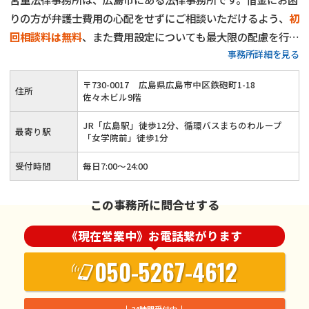
りの方が弁護士費用の心配をせずにご相談いただけるよう、
初
回相談料は無料
、また費用設定についても最大限の配慮を行な
事務所詳細を見る
っています。
これまで承ってきた借金問題のご相談は3000件
以上
。経験の中で培ってきた知識を活かし、一人一人のご状況
〒
730
-
0017
広島県広島市中区鉄砲町1-18
住所
に合わせ、有益となる選択肢をご提示いたします。
受任後はす
佐々木ビル9階
ぐに債権者に向けて受任通知を発送し、ひとまず取り立てをス
JR「広島駅」徒歩12分、循環バスまちのわループ
トップ
しますが、支払いはその翌月からで構いません。まずは
最寄り駅
「女学院前」徒歩1分
当事務所にご相談いただき、少しでも借金のストレスを解消し
受付時間
毎日7:00〜24:00
ていただければ幸いです。
この事務所に問合せする
《現在営業中》お電話繋がります
050-5267-4612
24時間受付中