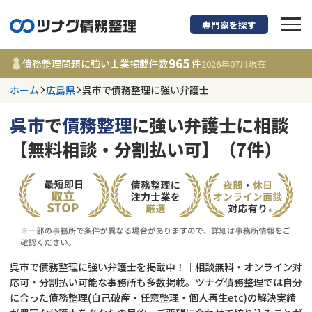
専門家を探す
債務整理に強い弁護
965
債務整理問題に強い士業掲載件数
件
2026年07月
現在
ホーム
広島県
呉市で債務整理に強い弁護士
広島県
呉市
で
債務整理
に強い弁護士に相談
965
事務所
件
【無料相談・分割払い可】（7件）
更新日 :
2026年07月31日
相談内容で探す
借金返済相談・交渉
費用相場
任意整理
コラム
呉市で債務整理に強い弁護士を掲載中！｜相談無料・オンライン対
応可・分割払い可能な事務所も多数掲載。ツナグ債務整理では自分
に合った債務整理(自己破産・任意整理・個人再生etc)の解決実績
時効援用
債務整理