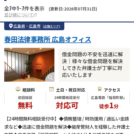
7
1
7
全
中
~
件を表示
(更新日:2026年07月31日)
並び順について
広島県
・
広島市
(近隣エリア)
春田法律事務所 広島オフィス
借金問題の不安を迅速に解
決｜様々な借金問題を解決
してきた弁護士が丁寧に対
応いたします
相談料
土日・祝日対応
アクセス
初回相談
24時間相談受付
広島電鉄「稲荷町駅」
無料
対応可
1
徒歩
分
【24時間無料相談受付中】◆債務整理 / 時効援用 / 過払い金請
求など◆迅速に借金問題を解決◆破産管財人を経験した弁護士