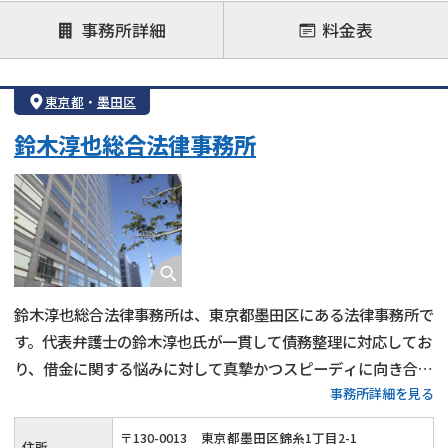
後払い可能
事務所詳細
料金表
注力案件
借金返済相談・交渉
自己破産
任意整理
東京都
・
墨田区
個人再生
時効援用
過払い金返還請求
鈴木淳也総合法律事務所
会社破産・法人破産
住宅ローン
消費者金融・サラ金
カードローン
闇金
奨学金
鈴木淳也総合法律事務所は、東京都墨田区にある法律事務所で
す。代表弁護士の鈴木淳也氏が一貫して債務整理に対応してお
り、借金に関する悩みに対して真摯かつスピーディに向き合っ
事務所詳細を見る
てくれるのが特徴です。任意整理・自己破産・個人再生など、
各手続きについて詳しく相談でき、生活再建に向けた法的支援
〒
130
-
0013
東京都墨田区錦糸1丁目2-1
住所