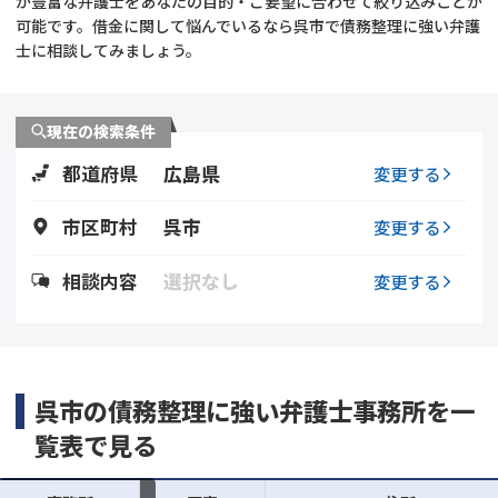
が豊富な弁護士をあなたの目的・ご要望に合わせて絞り込みことが
可能です。借金に関して悩んでいるなら呉市で債務整理に強い弁護
会社破産・法人破産
個人再生（民事再生）
士に相談してみましょう。
消費者金融・サラ金
過払金
現在の検索条件
借金問題
都道府県
広島県
変更する
闇金
市区町村
呉市
変更する
相談内容
選択なし
変更する
呉市の債務整理に強い弁護士事務所を一
覧表で見る