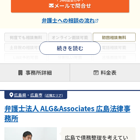
メールで問合せ
弁護士
への相談の流れ
何度でも相談無料
オンライン面談可能
初回相談無料
続きを読む
土日祝の相談可能
19時以降電話可能
電話相談可能
LINE予約可能
分割払い可能
出張面談可能
後払い可能
事務所詳細
料金表
注力案件
借金返済相談・交渉
自己破産
任意整理
広島県
・
広島市
(近隣エリア)
個人再生
時効援用
過払い金返還請求
弁護士法人 ALG&Associates 広島法律事
会社破産・法人破産
住宅ローン
消費者金融・サラ金
務所
カードローン
闇金
奨学金
広島で債務整理を考えてい