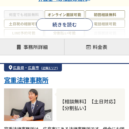
何度でも相談無料
オンライン面談可能
初回相談無料
続きを読む
土日祝の相談可能
19時以降電話可能
電話相談可能
LINE予約可能
分割払い可能
出張面談可能
後払い可能
事務所詳細
料金表
注力案件
借金返済相談・交渉
自己破産
任意整理
広島県
・
広島市
(近隣エリア)
個人再生
時効援用
過払い金返還請求
宮重法律事務所
会社破産・法人破産
住宅ローン
消費者金融・サラ金
カードローン
闇金
奨学金
【相談無料】【土日対応】
【分割払い】
宮重法律事務所は、広島市にある法律事務所です。借金にお困