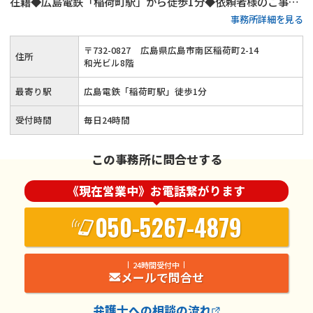
在籍◆広島電鉄「稲荷町駅」から徒歩1分◆依頼者様のご事情
事務所詳細を見る
に寄り添った対応◆弁護士費用に関しても柔軟に対応（後払
い・分割払い可能）◆2016年の設立以来、多くの借金問題を
〒
732
-
0827
広島県広島市南区稲荷町2-14
住所
解決
和光ビル8階
最寄り駅
広島電鉄「稲荷町駅」徒歩1分
受付時間
毎日24時間
この事務所に問合せする
《現在営業中》お電話繋がります
050-5267-4879
24時間受付中
メールで問合せ
弁護士
への相談の流れ