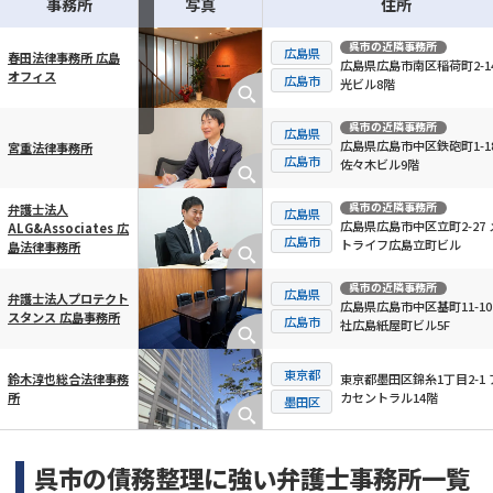
事務所
写真
住所
呉市
の近隣事務所
広島県
春田法律事務所 広島
広島県広島市南区稲荷町2-14
オフィス
横スクロール可能
広島市
光ビル8階
呉市
の近隣事務所
広島県
広島県広島市中区鉄砲町1-1
宮重法律事務所
広島市
佐々木ビル9階
呉市
の近隣事務所
弁護士法人
広島県
広島県広島市中区立町2-27 
ALG&Associates 広
広島市
トライフ広島立町ビル
島法律事務所
呉市
の近隣事務所
広島県
弁護士法人プロテクト
広島県広島市中区基町11-10
スタンス 広島事務所
広島市
社広島紙屋町ビル5F
東京都
東京都墨田区錦糸1丁目2-1 
鈴木淳也総合法律事務
カセントラル14階
所
墨田区
呉市の債務整理に強い弁護士事務所一覧