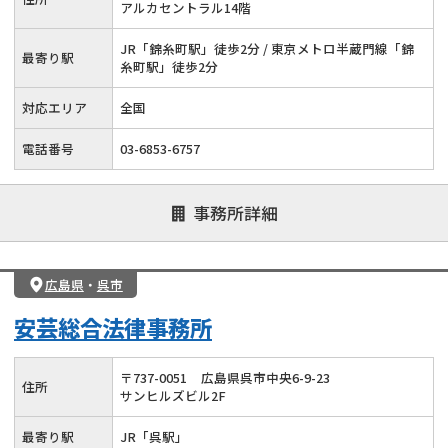
が受けられます。
アルカセントラル14階
JR「錦糸町駅」徒歩2分 / 東京メトロ半蔵門線「錦
最寄り駅
糸町駅」徒歩2分
対応エリア
全国
電話番号
03-6853-6757
事務所詳細
広島県
・
呉市
安芸総合法律事務所
〒
737
-
0051
広島県呉市中央6-9-23
住所
サンヒルズビル2F
最寄り駅
JR「呉駅」