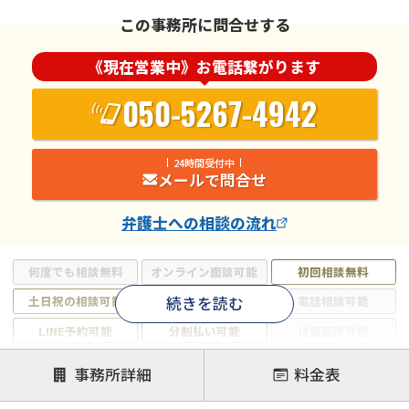
この事務所に問合せする
《現在営業中》お電話繋がります
050-5267-4942
24時間受付中
メールで問合せ
弁護士
への相談の流れ
何度でも相談無料
オンライン面談可能
初回相談無料
続きを読む
土日祝の相談可能
19時以降電話可能
電話相談可能
LINE予約可能
分割払い可能
出張面談可能
後払い可能
事務所詳細
料金表
注力案件