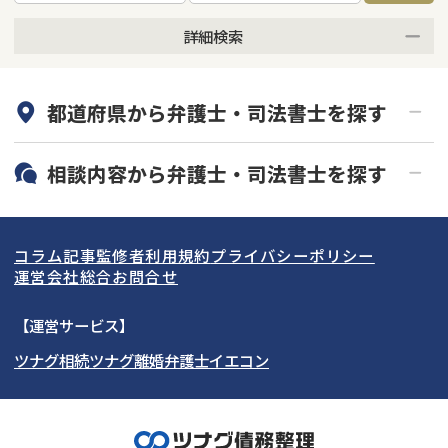
詳細検索
何度でも相談無料
オンライン面談可能
都道府県から
弁護士・司法書士
を探す
初回相談無料
土日祝の相談可能
19時以降電話可能
電話相談可能
北海道・東北
相談内容から
弁護士・司法書士
を探す
LINE予約可能
分割払い可能
関東
北海道
青森県
借金返済相談・交渉
自己破産
出張面談可能
後払い可能
コラム記事
監修者
利用規約
プライバシーポリシー
任意整理
個人再生
東海
岩手県
東京都
宮城県
神奈川県
運営会社
総合お問合せ
時効援用
過払い金返還請求
関西
秋田県
埼玉県
愛知県
山形県
千葉県
静岡県
【運営サービス】
会社破産・法人破産
住宅ローン
ツナグ相続
ツナグ離婚弁護士
イエコン
北陸・甲信越
福島県
茨城県
岐阜県
大阪府
群馬県
山梨県
京都府
消費者金融・サラ金
カードローン・クレジッ
ト会社
中国・四国
栃木県
兵庫県
長野県
奈良県
石川県
闇金
奨学金