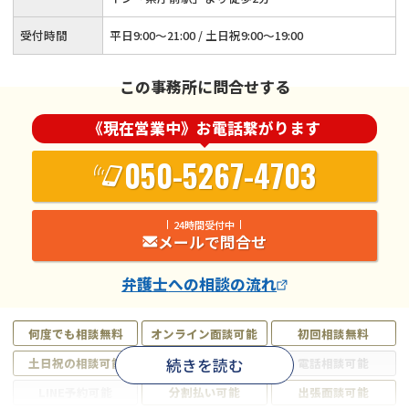
受付時間
平日9:00～21:00 / 土日祝9:00～19:00
この事務所に問合せする
《現在営業中》お電話繋がります
050-5267-4703
24時間受付中
メールで問合せ
弁護士
への相談の流れ
何度でも相談無料
オンライン面談可能
初回相談無料
続きを読む
土日祝の相談可能
19時以降電話可能
電話相談可能
LINE予約可能
分割払い可能
出張面談可能