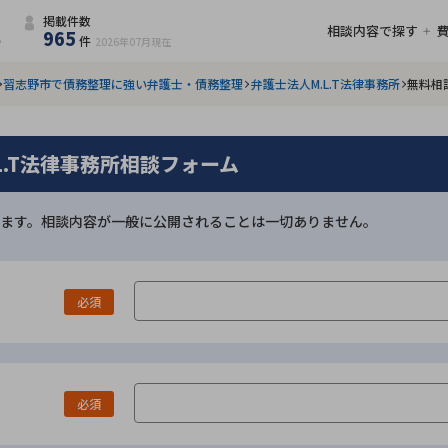
掲載件数
相談内容で探す
965
件
2026年07月
現在
習志野市で債務整理に強い弁護士・債務整理
弁護士法人M.L.T法律事務所
無料相
L.T法律事務所相談フォーム
ます。相談内容が一般に公開されることは一切ありません。
必須
必須