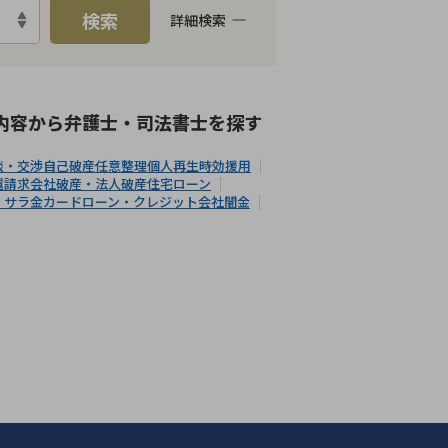
検索
詳細検索
能
LINE予約可能
分割払い可能
内容から
弁護士・司法書士
を探す
談・交渉
自己破産
任意整理
個人再生
時効援用
還請求
会社破産・法人破産
住宅ローン
・サラ金
カードローン・クレジット会社
闇金