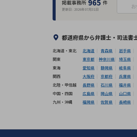
965
掲載事務所
件
お
更新日 :
2026年07月31日
何度でも相談無料
オンライン面談
出張面談可能
後払い可能
都道府県から
弁護士・司法書
北海道・東北
北海道
青森県
岩手県
関東
東京都
神奈川県
埼玉県
東海
愛知県
静岡県
岐阜県
関西
大阪府
京都府
兵庫県
北陸・甲信越
長野県
石川県
福井県
中国・四国
広島県
岡山県
山口県
九州・沖縄
福岡県
佐賀県
長崎県