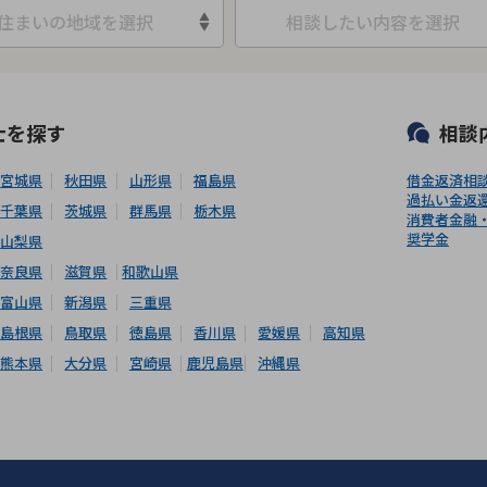
住まいの地域を選択
相談したい内容を選択
可能
初回相談無料
土日祝の相談可能
19時以降電話可能
電話相談可
士
を探す
相談
宮城県
秋田県
山形県
福島県
借金返済相
過払い金返
千葉県
茨城県
群馬県
栃木県
消費者金融
奨学金
山梨県
奈良県
滋賀県
和歌山県
富山県
新潟県
三重県
島根県
鳥取県
徳島県
香川県
愛媛県
高知県
熊本県
大分県
宮崎県
鹿児島県
沖縄県