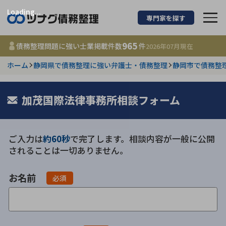
Loading...
専門家を探す
債務整理に強い弁護
965
債務整理問題に強い士業掲載件数
件
2026年07月
現在
ホーム
静岡県で債務整理に強い弁護士・債務整理
静岡市で債務整
都道府県を選択
965
加茂国際法律事務所相談フォーム
事務所
件
更新日 :
2026年07月31日
ご入力は
約60秒
で完了します。相談内容が一般に公開
相談内容で探す
されることは一切ありません。
借金返済相談・交渉
費用相場
お名前
必須
任意整理
コラム
時効援用
債務整理