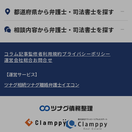
何度でも相談無料
オンライン面談可能
都道府県から
弁護士・司法書士
を探す
初回相談無料
土日祝の相談可能
19時以降電話可能
電話相談可能
北海道・東北
相談内容から
弁護士・司法書士
を探す
LINE予約可能
分割払い可能
関東
北海道
青森県
借金返済相談・交渉
自己破産
出張面談可能
後払い可能
コラム記事
監修者
利用規約
プライバシーポリシー
任意整理
個人再生
東海
岩手県
東京都
宮城県
神奈川県
運営会社
総合お問合せ
時効援用
過払い金返還請求
関西
秋田県
埼玉県
愛知県
山形県
千葉県
静岡県
【運営サービス】
会社破産・法人破産
住宅ローン
ツナグ相続
ツナグ離婚弁護士
イエコン
北陸・甲信越
福島県
茨城県
岐阜県
大阪府
群馬県
山梨県
京都府
消費者金融・サラ金
カードローン・クレジッ
ト会社
中国・四国
栃木県
兵庫県
長野県
奈良県
石川県
闇金
奨学金
九州・沖縄
滋賀県
福井県
広島県
和歌山県
富山県
岡山県