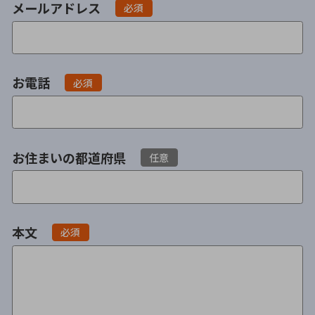
メールアドレス
必須
会社破産・法人破産
個人再生（民事再生）
消費者金融・サラ金
過払金
お電話
必須
借金問題
闇金
お住まいの都道府県
任意
本文
必須