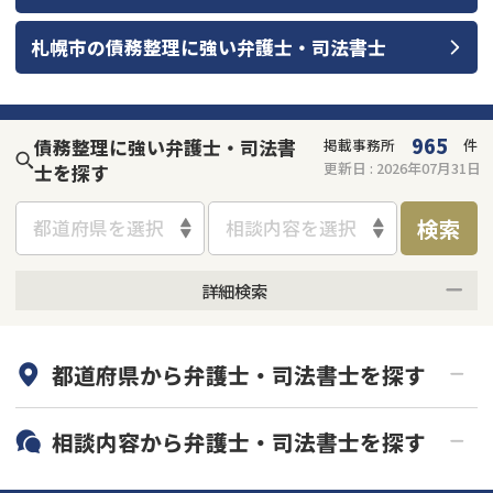
会社破産・法人破産
個人再生（民事再生）
札幌市
の
債務整理
に強い
弁護士・司法書士
消費者金融・サラ金
過払金
965
債務整理に強い弁護士・司法書
掲載事務所
件
借金問題
更新日 :
2026年07月31日
士を探す
闇金
検索
都道府県を選択
相談内容を選択
詳細検索
何度でも相談無料
オンライン面談可能
都道府県から
弁護士・司法書士
を探す
初回相談無料
土日祝の相談可能
19時以降電話可能
電話相談可能
北海道・東北
相談内容から
弁護士・司法書士
を探す
LINE予約可能
分割払い可能
関東
北海道
青森県