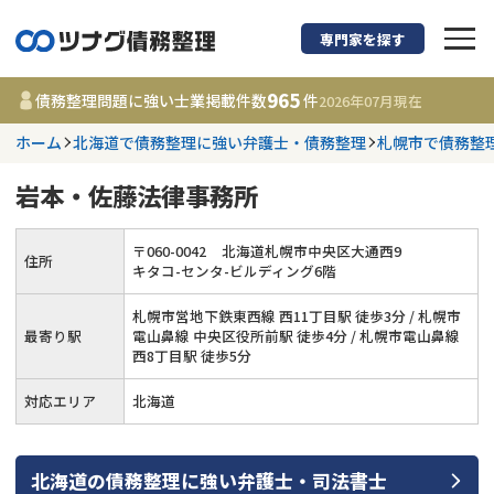
専門家を探す
債務整理に強い弁護
965
債務整理問題に強い士業掲載件数
件
2026年07月
現在
ホーム
北海道で債務整理に強い弁護士・債務整理
札幌市で債務整
都道府県を選択
岩本・佐藤法律事務所
965
事務所
件
更新日 :
2026年07月31日
〒
060
-
0042
北海道札幌市中央区大通西9
住所
キタコ-センタ-ビルディング6階
相談内容で探す
札幌市営地下鉄東西線 西11丁目駅 徒歩3分 / 札幌市
最寄り駅
電山鼻線 中央区役所前駅 徒歩4分 / 札幌市電山鼻線
西8丁目駅 徒歩5分
借金返済相談・交渉
費用相場
対応エリア
北海道
任意整理
コラム
時効援用
債務整理
北海道
の
債務整理
に強い
弁護士・司法書士