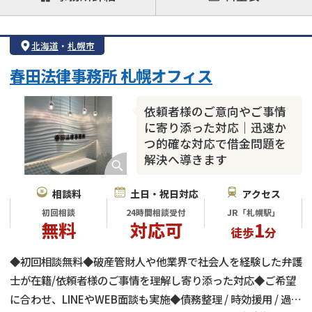
注力案件
借金返済相談・交渉
自己破産
任意整理
北海道
・
札幌市
個人再生
時効援用
過払い金返還請求
春田法律事務所 札幌オフィス
会社破産・法人破産
住宅ローン
消費者金融・サラ金
カードローン
闇金
奨学金
依頼者様のご意向やご事情
に寄り添った対応｜迅速か
つ的確な対応で借金問題を
解決へ導きます
相談料
土日・祝日対応
アクセス
初回相談
24時間相談受付
JR「札幌駅」
無料
対応可
1
徒歩
分
◆初回相談無料◆破産管財人や他業界で社会人を経験した弁護
士が在籍/依頼者様のご事情を理解し寄り添った対応◆ご希望
に合わせ、LINEやWEB面談も実施◆債務整理 / 時効援用 / 過払