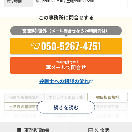
受付時間
平日9:00～17:30 / 土曜9:00～15:00
この事務所に問合せする
営業時間外
（メール問合せなら24時間受付）
050-5267-4751
24時間受付中
メールで問合せ
弁護士
への相談の流れ
何度でも相談無料
オンライン面談可能
初回相談無料
続きを読む
土日祝の相談可能
19時以降電話可能
電話相談可能
LINE予約可能
分割払い可能
出張面談可能
後払い可能
事務所詳細
料金表