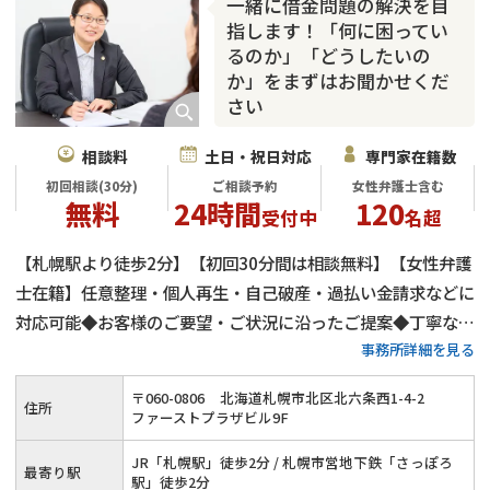
一緒に借金問題の解決を目
指します！「何に困ってい
るのか」「どうしたいの
か」をまずはお聞かせくだ
さい
相談料
土日・祝日対応
専門家在籍数
初回相談(30分)
ご相談予約
女性弁護士含む
無料
24時間
120
受付中
名超
【札幌駅より徒歩2分】【初回30分間は相談無料】【女性弁護
士在籍】任意整理・個人再生・自己破産・過払い金請求などに
対応可能◆お客様のご要望・ご状況に沿ったご提案◆丁寧なヒ
事務所詳細を見る
アリングとわかりやすい説明◆多重債務や自転車操業など、お
客様の借金問題を解決できるようしっかりとサポートさせてい
〒
060
-
0806
北海道札幌市北区北六条西1-4-2
住所
ただきます。
ファーストプラザビル9F
JR「札幌駅」徒歩2分 / 札幌市営地下鉄「さっぽろ
最寄り駅
駅」徒歩2分