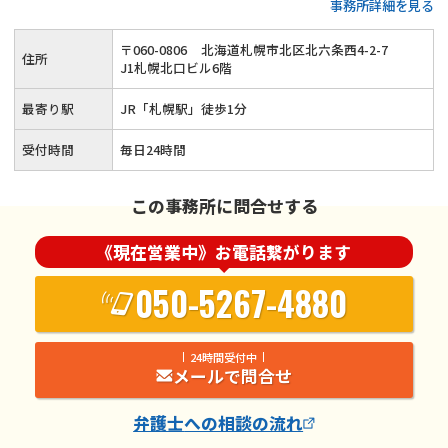
事務所詳細を見る
い金請求など◆スピーディに借金問題を解決◆JR「札幌駅」
から徒歩1分◆弁護士に相談するのは初めてな方も安心！丁寧
〒
060
-
0806
北海道札幌市北区北六条西4-2-7
住所
なコミュニケーションでご対応
J1札幌北口ビル6階
最寄り駅
JR「札幌駅」徒歩1分
受付時間
毎日24時間
この事務所に問合せする
《現在営業中》お電話繋がります
050-5267-4880
24時間受付中
メールで問合せ
弁護士
への相談の流れ