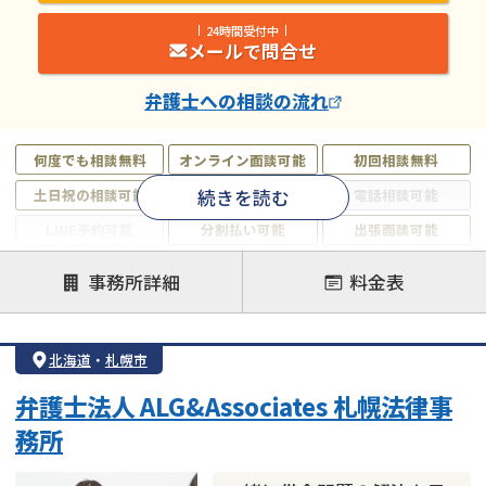
24時間受付中
メールで問合せ
弁護士
への相談の流れ
何度でも相談無料
オンライン面談可能
初回相談無料
続きを読む
土日祝の相談可能
19時以降電話可能
電話相談可能
LINE予約可能
分割払い可能
出張面談可能
後払い可能
事務所詳細
料金表
注力案件
借金返済相談・交渉
自己破産
任意整理
北海道
・
札幌市
個人再生
時効援用
過払い金返還請求
弁護士法人 ALG&Associates 札幌法律事
会社破産・法人破産
住宅ローン
消費者金融・サラ金
務所
カードローン
闇金
奨学金