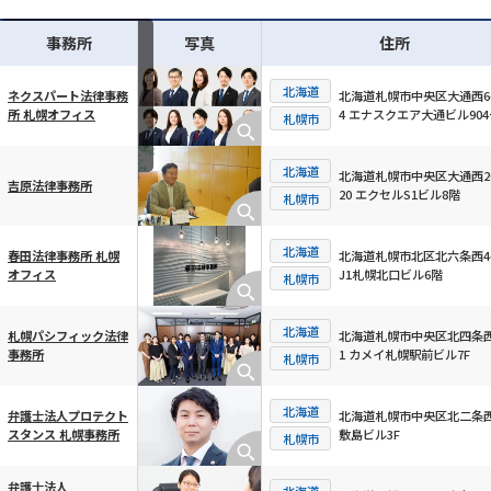
事務所
写真
住所
北海道
北海道札幌市中央区大通西6-
ネクスパート法律事務
4 エナスクエア大通ビル904
所 札幌オフィス
横スクロール可能
札幌市
北海道
北海道札幌市中央区大通西20
吉原法律事務所
20 エクセルS1ビル8階
札幌市
北海道
北海道札幌市北区北六条西4-
春田法律事務所 札幌
J1札幌北口ビル6階
オフィス
札幌市
北海道
北海道札幌市中央区北四条西2
札幌パシフィック法律
1 カメイ札幌駅前ビル7F
事務所
札幌市
北海道
北海道札幌市中央区北二条西
弁護士法人プロテクト
敷島ビル3F
スタンス 札幌事務所
札幌市
弁護士法人
北海道