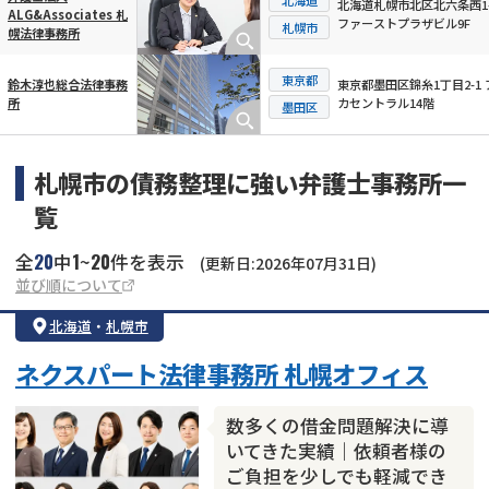
北海道札幌市北区北六条西1-
ALG&Associates 札
ファーストプラザビル9F
札幌市
幌法律事務所
東京都
東京都墨田区錦糸1丁目2-1 
鈴木淳也総合法律事務
カセントラル14階
所
墨田区
札幌市の債務整理に強い弁護士事務所一
覧
20
1
20
全
中
~
件を表示
(更新日:2026年07月31日)
並び順について
北海道
・
札幌市
ネクスパート法律事務所 札幌オフィス
数多くの借金問題解決に導
いてきた実績｜依頼者様の
ご負担を少しでも軽減でき