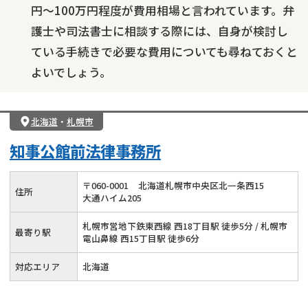
円〜100万円程度が費用相場と言われています。弁
護士や司法書士に相談する際には、自身が検討し
ている手続きで必要な費用についても尋ねておくと
よいでしょう。
北海道
・
札幌市
知事公館前法律事務所
〒
060
-
0001
北海道札幌市中央区北一条西15
住所
大通ハイム205
札幌市営地下鉄東西線 西18丁目駅 徒歩5分 / 札幌市
最寄り駅
電山鼻線 西15丁目駅 徒歩6分
対応エリア
北海道