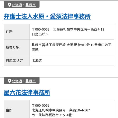
北海道
・
札幌市
弁護士法人水原・愛須法律事務所
〒
060
-
0061
北海道札幌市中央区南一条西4-13
住所
日之出ビル
札幌市営地下鉄東西線 大通駅 徒歩0分 10番出口地下
最寄り駅
直結
対応エリア
北海道
北海道
・
札幌市
星六花法律事務所
〒
060
-
0061
住所
北海道札幌市中央区南一条西10-4-167
南一条法務税務センタ-6階