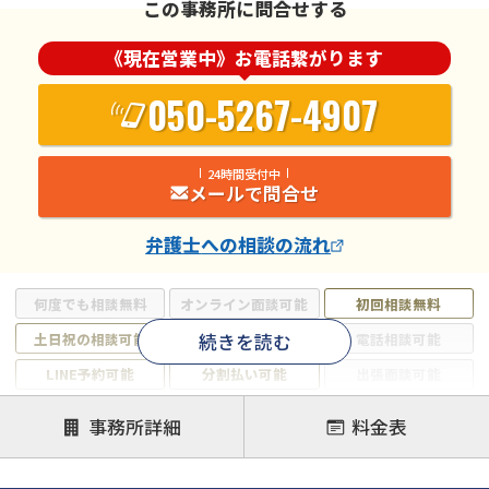
この事務所に問合せする
《現在営業中》お電話繋がります
050-5267-4907
24時間受付中
メールで問合せ
弁護士
への相談の流れ
何度でも相談無料
オンライン面談可能
初回相談無料
続きを読む
土日祝の相談可能
19時以降電話可能
電話相談可能
LINE予約可能
分割払い可能
出張面談可能
後払い可能
事務所詳細
料金表
注力案件
借金返済相談・交渉
自己破産
任意整理