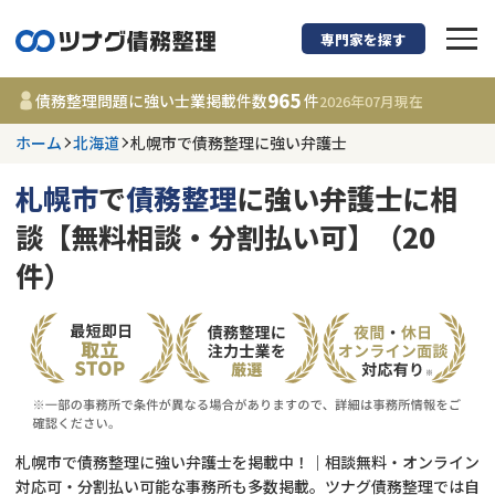
専門家を探す
債務整理に強い弁護
965
債務整理問題に強い士業掲載件数
件
2026年07月
現在
ホーム
北海道
札幌市で債務整理に強い弁護士
北海道
札幌市
で
債務整理
に強い弁護士に相
965
事務所
件
談【無料相談・分割払い可】（20
更新日 :
2026年07月31日
件）
相談内容で探す
借金返済相談・交渉
費用相場
任意整理
コラム
札幌市で債務整理に強い弁護士を掲載中！｜相談無料・オンライン
時効援用
債務整理
対応可・分割払い可能な事務所も多数掲載。ツナグ債務整理では自