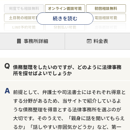
何度でも相談無料
オンライン面談可能
初回相談無料
続きを読む
土日祝の相談可能
19時以降電話可能
電話相談可能
LINE予約可能
分割払い可能
出張面談可能
後払い可能
事務所詳細
料金表
注力案件
借金返済相談・交渉
自己破産
任意整理
債務整理をしたいのですが、どのように法律事務
個人再生
時効援用
過払い金返還請求
所を探せばよいでしょうか
会社破産・法人破産
住宅ローン
消費者金融・サラ金
カードローン
闇金
奨学金
前提として、弁護士や司法書士にはそれぞれ得意と
する分野があるため、当サイトで紹介しているよ
うな債務整理を得意とする法律事務所を選ぶのが
大切です。そのうえで、「親身に話を聞いてもらえ
るか」「話しやすい雰囲気かどうか」など、第一