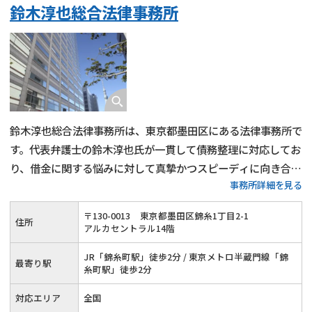
鈴木淳也総合法律事務所
鈴木淳也総合法律事務所は、東京都墨田区にある法律事務所で
す。代表弁護士の鈴木淳也氏が一貫して債務整理に対応してお
り、借金に関する悩みに対して真摯かつスピーディに向き合っ
事務所詳細を見る
てくれるのが特徴です。任意整理・自己破産・個人再生など、
各手続きについて詳しく相談でき、生活再建に向けた法的支援
〒
130
-
0013
東京都墨田区錦糸1丁目2-1
住所
が受けられます。
アルカセントラル14階
JR「錦糸町駅」徒歩2分 / 東京メトロ半蔵門線「錦
最寄り駅
糸町駅」徒歩2分
対応エリア
全国