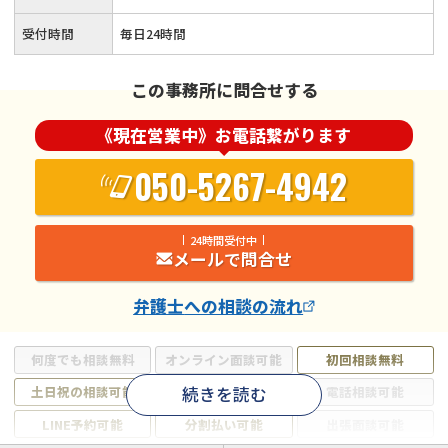
受付時間
毎日24時間
この事務所に問合せする
《現在営業中》お電話繋がります
050-5267-4942
24時間受付中
メールで問合せ
弁護士
への相談の流れ
何度でも相談無料
オンライン面談可能
初回相談無料
続きを読む
土日祝の相談可能
19時以降電話可能
電話相談可能
LINE予約可能
分割払い可能
出張面談可能