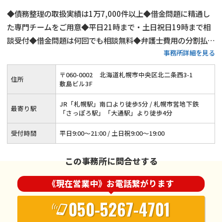
◆債務整理の取扱実績は1万7,000件以上◆借金問題に精通し
た専門チームをご用意◆平日21時まで・土日祝日19時まで相
談受付◆借金問題は何回でも相談無料◆弁護士費用の分割払い
事務所詳細を見る
も可能◆札幌市営地下鉄「さっぽろ駅」・「大通駅」から徒歩
4分
〒
060
-
0002
北海道札幌市中央区北二条西3-1
住所
敷島ビル3F
JR「札幌駅」南口より徒歩5分 / 札幌市営地下鉄
最寄り駅
「さっぽろ駅」「大通駅」より徒歩4分
受付時間
平日9:00～21:00 / 土日祝9:00～19:00
この事務所に問合せする
《現在営業中》お電話繋がります
050-5267-4701