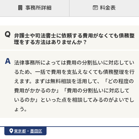
後払い可能
事務所詳細
料金表
注力案件
借金返済相談・交渉
自己破産
任意整理
弁護士や司法書士に依頼する費用がなくても債務整
個人再生
時効援用
過払い金返還請求
理をする方法はありませんか？
会社破産・法人破産
住宅ローン
消費者金融・サラ金
カードローン
闇金
奨学金
法律事務所によっては費用の分割払いに対応してい
るため、一括で費用を支払えなくても債務整理を行
えます。まずは無料相談を活用して、「どの程度の
費用がかかるのか」「費用の分割払いに対応して
いるのか」といった点を相談してみるのがよいでし
ょう。
東京都
・
墨田区