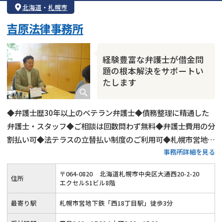
北海道
・
札幌市
個人再生
時効援用
過払い金返還請求
吉原法律事務所
会社破産・法人破産
住宅ローン
消費者金融・サラ金
カードローン
闇金
奨学金
経験豊富な弁護士が借金問
題の根本解決をサポートい
たします
◆弁護士歴30年以上のベテラン弁護士◆債務整理に精通した
弁護士・スタッフ◆ご相談は回数問わず無料◆弁護士費用の分
割払い可◆法テラスの立替払い制度のご利用可◆札幌市営地下
事務所詳細を見る
鉄「西18丁目駅」から徒歩3分◆徹底的な秘密管理◆女性スタ
ッフ在籍
〒
064
-
0820
北海道札幌市中央区大通西20-2-20
住所
エクセルS1ビル8階
最寄り駅
札幌市営地下鉄「西18丁目駅」徒歩3分