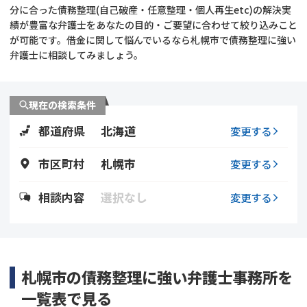
分に合った債務整理(自己破産・任意整理・個人再生etc)の解決実
績が豊富な弁護士をあなたの目的・ご要望に合わせて絞り込みこと
会社破産・法人破産
個人再生（民事再生）
が可能です。借金に関して悩んでいるなら札幌市で債務整理に強い
弁護士に相談してみましょう。
消費者金融・サラ金
過払金
借金問題
現在の検索条件
闇金
都道府県
北海道
変更する
市区町村
札幌市
変更する
相談内容
選択なし
変更する
札幌市の債務整理に強い弁護士事務所を
一覧表で見る