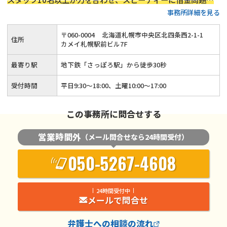
事務所詳細を見る
解決
します。初回相談は120分無料、分割払いへの対応も可能
です。土曜日も営業しており、事前予約で時間外対応も可能。
〒
060
-
0004
北海道札幌市中央区北四条西2-1-1
住所
皆様のご都合に合わせ相談日時を設定します。札幌エリアで借
カメイ札幌駅前ビル7F
金問題にお困りの方は、ぜひ当事務所にお任せ下さい。
最寄り駅
地下鉄「さっぽろ駅」から徒歩30秒
受付時間
平日9:30〜18:00、土曜10:00～17:00
この事務所に問合せする
営業時間外
（メール問合せなら24時間受付）
050-5267-4608
24時間受付中
メールで問合せ
弁護士
への相談の流れ