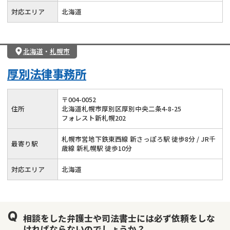
対応エリア
北海道
北海道
・
札幌市
厚別法律事務所
〒
004
-
0052
住所
北海道札幌市厚別区厚別中央二条4-8-25
フォレスト新札幌202
札幌市営地下鉄東西線 新さっぽろ駅 徒歩8分 / JR千
最寄り駅
歳線 新札幌駅 徒歩10分
対応エリア
北海道
相談をした弁護士や司法書士には必ず依頼をしな
ければならないのでしょうか？