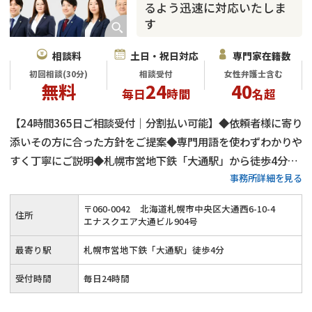
るよう迅速に対応いたしま
す
相談料
土日・祝日対応
専門家在籍数
初回相談(30分)
相談受付
女性弁護士含む
無料
24
40
毎日
時間
名超
【24時間365日ご相談受付｜分割払い可能】◆依頼者様に寄り
添いその方に合った方針をご提案◆専門用語を使わずわかりや
すく丁寧にご説明◆札幌市営地下鉄「大通駅」から徒歩4分◆
事務所詳細を見る
初回相談30分無料◆メリット・デメリットを丁寧にご説明
〒
060
-
0042
北海道札幌市中央区大通西6-10-4
住所
エナスクエア大通ビル904号
最寄り駅
札幌市営地下鉄「大通駅」徒歩4分
受付時間
毎日24時間