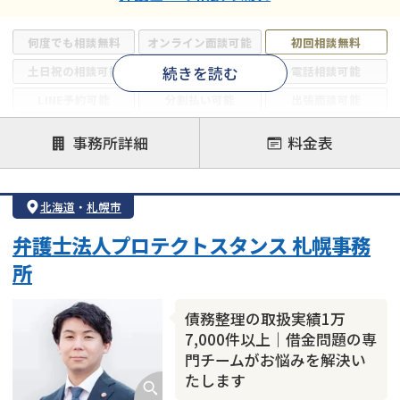
何度でも相談無料
オンライン面談可能
初回相談無料
続きを読む
土日祝の相談可能
19時以降電話可能
電話相談可能
LINE予約可能
分割払い可能
出張面談可能
後払い可能
事務所詳細
料金表
注力案件
借金返済相談・交渉
自己破産
任意整理
北海道
・
札幌市
個人再生
時効援用
過払い金返還請求
弁護士法人プロテクトスタンス 札幌事務
会社破産・法人破産
住宅ローン
消費者金融・サラ金
所
カードローン
闇金
奨学金
債務整理の取扱実績1万
7,000件以上｜借金問題の専
門チームがお悩みを解決い
たします