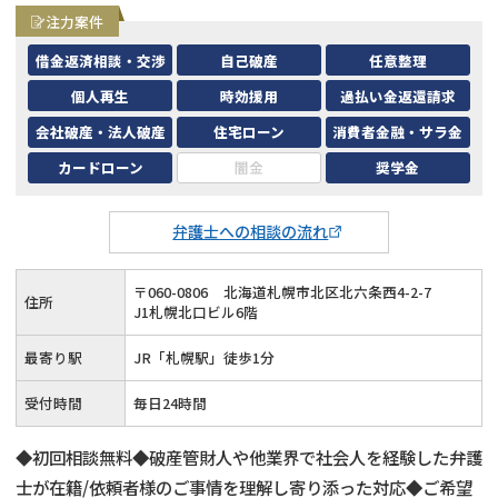
注力案件
借金返済相談・交渉
自己破産
任意整理
個人再生
時効援用
過払い金返還請求
会社破産・法人破産
住宅ローン
消費者金融・サラ金
カードローン
闇金
奨学金
弁護士への相談の流れ
〒
060
-
0806
北海道札幌市北区北六条西4-2-7
住所
J1札幌北口ビル6階
最寄り駅
JR「札幌駅」徒歩1分
受付時間
毎日24時間
◆初回相談無料◆破産管財人や他業界で社会人を経験した弁護
士が在籍/依頼者様のご事情を理解し寄り添った対応◆ご希望