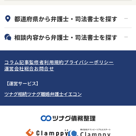
何度でも相談無料
オンライン面談可能
都道府県から
弁護士・司法書士
を探す
初回相談無料
土日祝の相談可能
19時以降電話可能
電話相談可能
北海道・東北
相談内容から
弁護士・司法書士
を探す
LINE予約可能
分割払い可能
関東
北海道
青森県
借金返済相談・交渉
自己破産
出張面談可能
後払い可能
コラム記事
監修者
利用規約
プライバシーポリシー
任意整理
個人再生
東海
岩手県
東京都
宮城県
神奈川県
運営会社
総合お問合せ
時効援用
過払い金返還請求
関西
秋田県
埼玉県
愛知県
山形県
千葉県
静岡県
【運営サービス】
会社破産・法人破産
住宅ローン
ツナグ相続
ツナグ離婚弁護士
イエコン
北陸・甲信越
福島県
茨城県
岐阜県
大阪府
群馬県
山梨県
京都府
消費者金融・サラ金
カードローン・クレジッ
ト会社
中国・四国
栃木県
兵庫県
長野県
奈良県
石川県
闇金
奨学金
九州・沖縄
滋賀県
福井県
広島県
和歌山県
富山県
岡山県