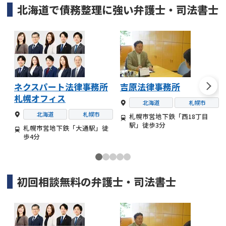
北海道
で
債務整理
に強い
弁護士・司法書士
ネクスパート法律事務所
吉原法律事務所
札幌オフィス
北海道
札幌市
北海道
札幌市
札幌市営地下鉄「西18丁目
駅」徒歩3分
札幌市営地下鉄「大通駅」徒
歩4分
初回相談無料の
弁護士・司法書士