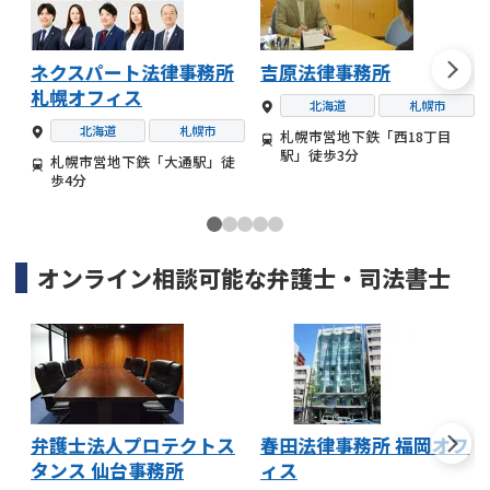
ネクスパート法律事務所
吉原法律事務所
札幌オフィス
北海道
札幌市
北海道
札幌市
札幌市営地下鉄「西18丁目
駅」徒歩3分
札幌市営地下鉄「大通駅」徒
歩4分
オンライン相談可能な
弁護士・司法書士
弁護士法人プロテクトス
春田法律事務所 福岡オフ
タンス 仙台事務所
ィス