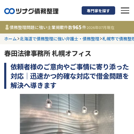
専門家を探す
債務整理に強い弁護
965
債務整理問題に強い士業掲載件数
件
2026年07月
現在
ホーム
北海道で債務整理に強い弁護士・債務整理
札幌市で債務整
都道府県を選択
春田法律事務所 札幌オフィス
965
事務所
件
更新日 :
2026年07月31日
依頼者様のご意向やご事情に寄り添った
対応｜迅速かつ的確な対応で借金問題を
相談内容で探す
解決へ導きます
借金返済相談・交渉
費用相場
任意整理
コラム
時効援用
債務整理