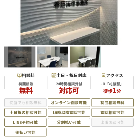
会社破産・法人破産
個人再生（民事再生）
消費者金融・サラ金
過払金
借金問題
闇金
相談料
土日・祝日対応
アクセス
初回相談
24時間相談受付
JR「札幌駅」
無料
対応可
1
徒歩
分
何度でも相談無料
オンライン面談可能
初回相談無料
土日祝の相談可能
19時以降電話可能
電話相談可能
LINE予約可能
分割払い可能
出張面談可能
後払い可能