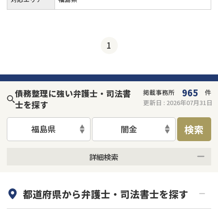
1
965
債務整理に強い弁護士・司法書
掲載事務所
件
更新日 :
2026年07月31日
士を探す
検索
福島県
闇金
詳細検索
何度でも相談無料
オンライン面談可能
都道府県から
弁護士・司法書士
を探す
初回相談無料
土日祝の相談可能
19時以降電話可能
電話相談可能