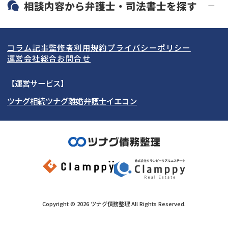
北海道・東北
相談内容から
弁護士・司法書士
を探す
LINE予約可能
分割払い可能
関東
北海道
青森県
借金返済相談・交渉
自己破産
出張面談可能
後払い可能
コラム記事
監修者
利用規約
プライバシーポリシー
任意整理
個人再生
東海
岩手県
東京都
宮城県
神奈川県
運営会社
総合お問合せ
時効援用
過払い金返還請求
関西
秋田県
埼玉県
愛知県
山形県
千葉県
静岡県
【運営サービス】
会社破産・法人破産
住宅ローン
ツナグ相続
ツナグ離婚弁護士
イエコン
北陸・甲信越
福島県
茨城県
岐阜県
大阪府
群馬県
山梨県
京都府
消費者金融・サラ金
カードローン・クレジッ
ト会社
中国・四国
栃木県
兵庫県
長野県
奈良県
石川県
闇金
奨学金
九州・沖縄
滋賀県
福井県
広島県
和歌山県
富山県
岡山県
新潟県
山口県
福岡県
三重県
島根県
佐賀県
Copyright ©
2026
ツナグ債務整理
All Rights Reserved.
鳥取県
長崎県
徳島県
熊本県