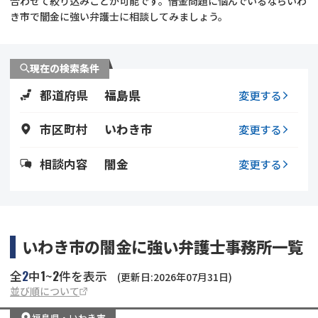
合わせて絞り込みことが可能です。借金問題に悩んでいるならいわ
き市で闇金に強い弁護士に相談してみましょう。
会社破産・法人破産
個人再生（民事再生）
消費者金融・サラ金
過払金
現在の検索条件
都道府県
福島県
変更する
借金問題
闇金
市区町村
いわき市
変更する
相談内容
闇金
変更する
いわき市の闇金に強い弁護士事務所一覧
2
1
2
全
中
~
件を表示
(更新日:2026年07月31日)
並び順について
福島県
・
いわき市