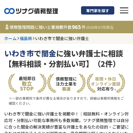
専門家を探す
債務整理に強い弁護
965
債務整理問題に強い士業掲載件数
件
2026年07月
現在
ホーム
福島県
いわき市で闇金に強い弁護士
福島県
いわき市
で
闇金
に強い弁護士に相談
965
事務所
件
【無料相談・分割払い可】（2件）
更新日 :
2026年07月31日
相談内容で探す
借金返済相談・交渉
費用相場
任意整理
コラム
いわき市で闇金に強い弁護士を掲載中！｜相談無料・オンライン対
応可・分割払い可能な事務所も多数掲載。ツナグ債務整理では自分
に合った闇金の解決実績が豊富な弁護士をあなたの目的・ご要望に
時効援用
債務整理