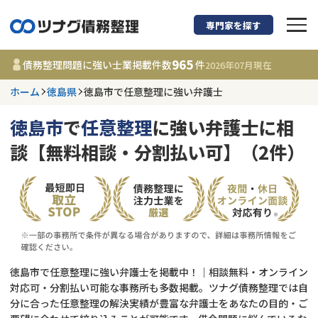
専門家を探す
債務整理に強い弁護
965
債務整理問題に強い士業掲載件数
件
2026年07月
現在
ホーム
徳島県
徳島市で任意整理に強い弁護士
徳島県
徳島市
で
任意整理
に強い弁護士に相
965
事務所
件
談【無料相談・分割払い可】（2件）
更新日 :
2026年07月31日
相談内容で探す
借金返済相談・交渉
費用相場
任意整理
コラム
徳島市で任意整理に強い弁護士を掲載中！｜相談無料・オンライン
対応可・分割払い可能な事務所も多数掲載。ツナグ債務整理では自
分に合った任意整理の解決実績が豊富な弁護士をあなたの目的・ご
時効援用
債務整理