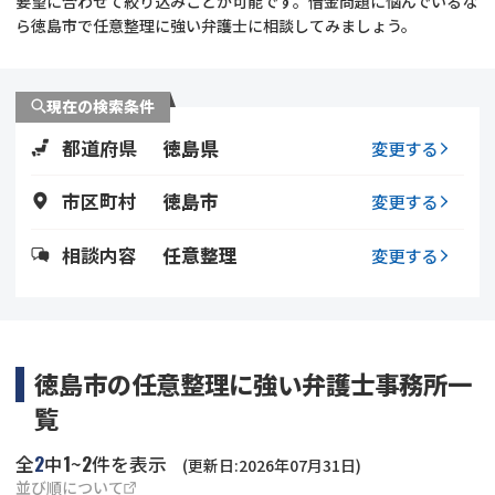
要望に合わせて絞り込みことが可能です。借金問題に悩んでいるな
ら徳島市で任意整理に強い弁護士に相談してみましょう。
会社破産・法人破産
個人再生（民事再生）
消費者金融・サラ金
過払金
現在の検索条件
都道府県
徳島県
変更する
借金問題
闇金
市区町村
徳島市
変更する
相談内容
任意整理
変更する
徳島市の任意整理に強い弁護士事務所一
覧
2
1
2
全
中
~
件を表示
(更新日:2026年07月31日)
並び順について