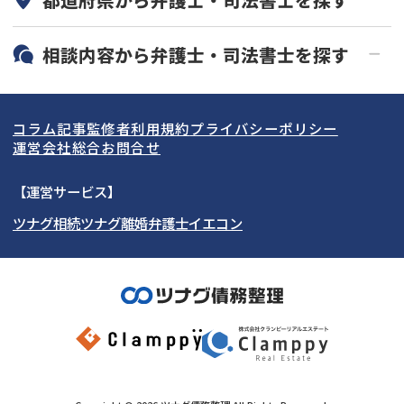
初回相談無料
土日祝の相談可能
19時以降電話可能
電話相談可能
北海道・東北
相談内容から
弁護士・司法書士
を探す
LINE予約可能
分割払い可能
関東
北海道
青森県
借金返済相談・交渉
自己破産
出張面談可能
後払い可能
コラム記事
監修者
利用規約
プライバシーポリシー
任意整理
個人再生
東海
岩手県
東京都
宮城県
神奈川県
運営会社
総合お問合せ
時効援用
過払い金返還請求
関西
秋田県
埼玉県
愛知県
山形県
千葉県
静岡県
【運営サービス】
会社破産・法人破産
住宅ローン
ツナグ相続
ツナグ離婚弁護士
イエコン
北陸・甲信越
福島県
茨城県
岐阜県
大阪府
群馬県
山梨県
京都府
消費者金融・サラ金
カードローン・クレジッ
ト会社
中国・四国
栃木県
兵庫県
長野県
奈良県
石川県
闇金
奨学金
九州・沖縄
滋賀県
福井県
広島県
和歌山県
富山県
岡山県
新潟県
山口県
福岡県
三重県
島根県
佐賀県