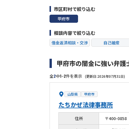
市区町村で絞り込む
甲府市
相談内容で絞り込む
借金返済相談・交渉
自己破産
過払い金返還請求
会社破産・法人破
甲府市の闇金に強い弁護
闇金
奨学金
2
1
2
全
中
~
件を表示
(更新日:2026年07月31日)
山梨県
甲府市
たちかぜ法律事務所
住所
〒
400
-
0858