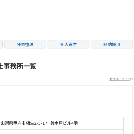
任意整理
個人再生
時効援用
カードローン・クレ
産
住宅ローン
消費者金融・サラ金
ジット会社
士事務所一覧
並び順について
山梨県甲府市相生2-5-17
鈴木屋ビル4階