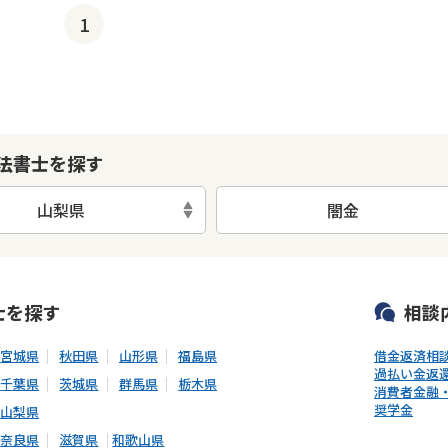
1
法書士を探す
山梨県
闇金
可能
初回相談無料
土日祝の相談可能
19時以降電話可能
電話相談可
士
を探す
相談
宮城県
秋田県
山形県
福島県
借金返済相
過払い金返
千葉県
茨城県
群馬県
栃木県
消費者金融
奨学金
山梨県
奈良県
滋賀県
和歌山県