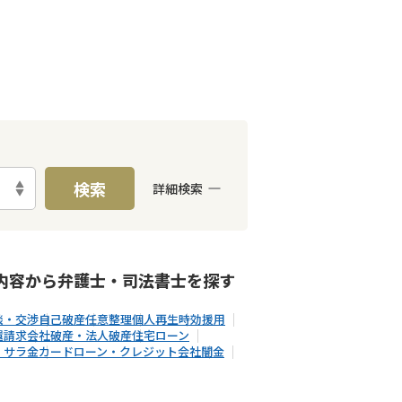
検索
詳細検索
能
LINE予約可能
分割払い可能
内容から
弁護士・司法書士
を探す
談・交渉
自己破産
任意整理
個人再生
時効援用
還請求
会社破産・法人破産
住宅ローン
・サラ金
カードローン・クレジット会社
闇金