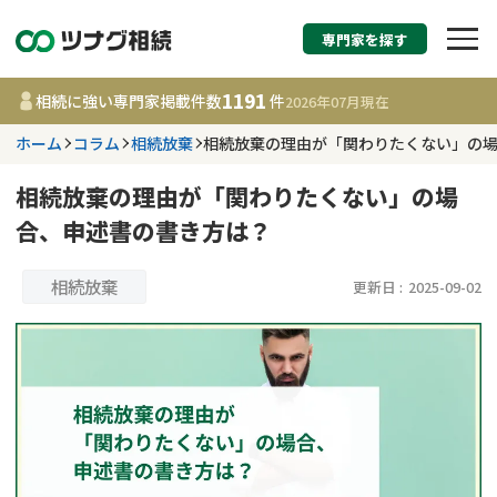
専門家を探す
相続税申告・相続手続
1191
相続に強い専門家掲載件数
件
2026年07月
現在
す
ホーム
コラム
相続放棄
相続放棄の理由が「関わりたくない」の
都道府県を選択
相続放棄の理由が「関わりたくない」の場
合、申述書の書き方は？
1191
事務所
件
更新日 :
2026年07月21日
相続放棄
更新日 :
2025-09-02
相談内容で探す
遺言書作成・遺言執行
費用相場
相続登記
コラム