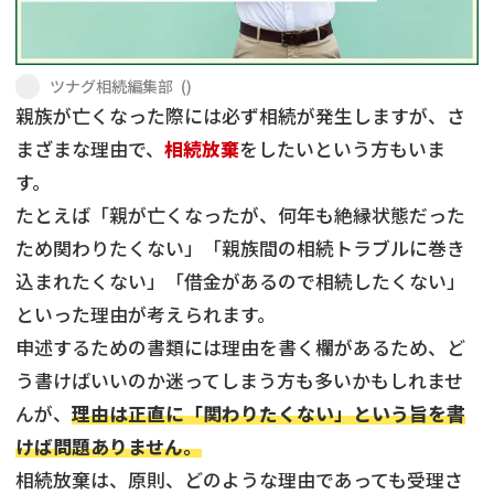
遺留分侵害額請求
相続手続き
相続手続き
遺言
ツナグ相続編集部
(
)
親族が亡くなった際には必ず相続が発生しますが、さ
家族信託
遺産分割
まざまな理由で、
相続放棄
をしたいという方もいま
す。
贈与税
不動産の相続
たとえば「親が亡くなったが、何年も絶縁状態だった
相続人調査
相続登記
ため関わりたくない」「親族間の相続トラブルに巻き
込まれたくない」「借金があるので相続したくない」
不動産評価(相続不動
調査・アンケート
といった理由が考えられます。
産)
申述するための書類には理由を書く欄があるため、ど
う書けばいいのか迷ってしまう方も多いかもしれませ
んが、
理由は正直に「関わりたくない」という旨を書
けば問題ありません。
相続放棄は、原則、どのような理由であっても受理さ