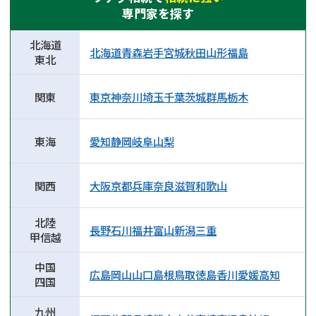
専門家を探す
北海道
北海道
青森
岩手
宮城
秋田
山形
福島
東北
関東
東京
神奈川
埼玉
千葉
茨城
群馬
栃木
東海
愛知
静岡
岐阜
山梨
関西
大阪
京都
兵庫
奈良
滋賀
和歌山
北陸
長野
石川
福井
富山
新潟
三重
甲信越
中国
広島
岡山
山口
島根
鳥取
徳島
香川
愛媛
高知
四国
九州