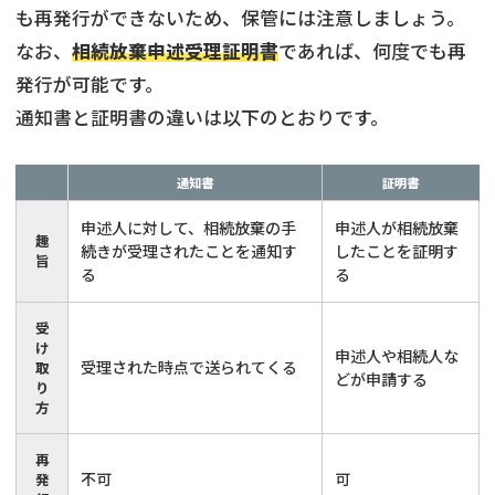
も再発行ができないため、保管には注意しましょう。
なお、
相続放棄申述受理証明書
であれば、何度でも再
発行が可能です。
通知書と証明書の違いは以下のとおりです。
通知書
証明書
申述人に対して、相続放棄の手
申述人が相続放棄
趣
続きが受理されたことを通知す
したことを証明す
旨
る
る
受
け
申述人や相続人な
受理された時点で送られてくる
取
どが申請する
り
方
再
不可
可
発