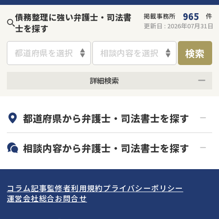
965
債務整理に強い弁護士・司法書
掲載事務所
件
更新日 :
2026年07月31日
士を探す
検索
都道府県を選択
相談内容を選択
詳細検索
何度でも相談無料
オンライン面談可能
都道府県から
弁護士・司法書士
を探す
初回相談無料
土日祝の相談可能
19時以降電話可能
電話相談可能
北海道・東北
相談内容から
弁護士・司法書士
を探す
LINE予約可能
分割払い可能
関東
北海道
青森県
借金返済相談・交渉
自己破産
出張面談可能
後払い可能
コラム記事
監修者
利用規約
プライバシーポリシー
任意整理
個人再生
東海
岩手県
東京都
宮城県
神奈川県
運営会社
総合お問合せ
時効援用
過払い金返還請求