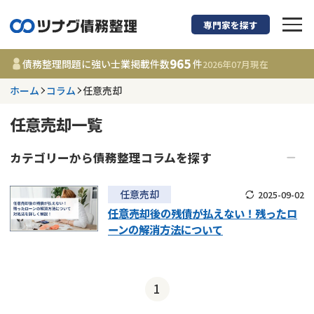
専門家を探す
債務整理に強い弁護
965
債務整理問題に強い士業掲載件数
件
2026年07月
現在
ホーム
コラム
任意売却
都道府県を選択
任意売却一覧
965
事務所
件
更新日 :
2026年07月31日
カテゴリーから
債務整理
コラムを探す
債務整理
任意整理
相談内容で探す
任意売却
2025-09-02
任意売却後の残債が払えない！残ったロ
個人再生（民事再生）
自己破産
ーンの解消方法について
借金返済相談・交渉
費用相場
過払金
任意売却
借金問題
闇金問題
任意整理
コラム
1
時効援用
債務整理