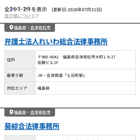
2
1
2
全
中
~
件を表示
(更新日:2026年07月31日)
並び順について
福島県
・
会津若松市
弁護士法人れいわ総合法律事務所
〒
965
-
0042
福島県会津若松市大町1-9-27
住所
佐藤ビル2F
最寄り駅
JR・会津鉄道「七日町駅」
対応エリア
福島県
福島県
・
会津若松市
葵綜合法律事務所