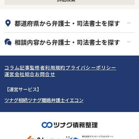
何度でも相談無料
オンライン面談可能
都道府県から
弁護士・司法書士
を探す
初回相談無料
土日祝の相談可能
19時以降電話可能
電話相談可能
北海道・東北
相談内容から
弁護士・司法書士
を探す
LINE予約可能
分割払い可能
関東
北海道
青森県
借金返済相談・交渉
自己破産
出張面談可能
後払い可能
コラム記事
監修者
利用規約
プライバシーポリシー
任意整理
個人再生
東海
岩手県
東京都
宮城県
神奈川県
運営会社
総合お問合せ
時効援用
過払い金返還請求
関西
秋田県
埼玉県
愛知県
山形県
千葉県
静岡県
【運営サービス】
会社破産・法人破産
住宅ローン
ツナグ相続
ツナグ離婚弁護士
イエコン
北陸・甲信越
福島県
茨城県
岐阜県
大阪府
群馬県
山梨県
京都府
消費者金融・サラ金
カードローン・クレジッ
ト会社
中国・四国
栃木県
兵庫県
長野県
奈良県
石川県
闇金
奨学金
九州・沖縄
滋賀県
福井県
広島県
和歌山県
富山県
岡山県