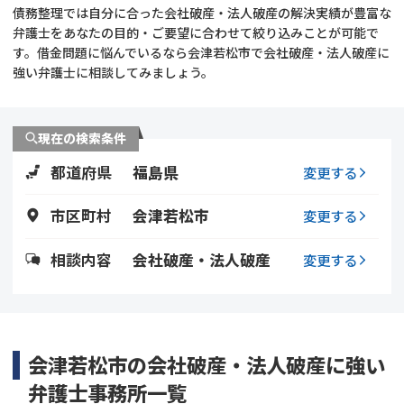
債務整理では自分に合った会社破産・法人破産の解決実績が豊富な
弁護士をあなたの目的・ご要望に合わせて絞り込みことが可能で
会社破産・法人破産
個人再生（民事再生）
す。借金問題に悩んでいるなら会津若松市で会社破産・法人破産に
強い弁護士に相談してみましょう。
消費者金融・サラ金
過払金
借金問題
現在の検索条件
闇金
都道府県
福島県
変更する
市区町村
会津若松市
変更する
相談内容
会社破産・法人破産
変更する
会津若松市の会社破産・法人破産に強い
弁護士事務所一覧