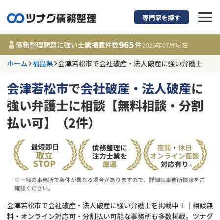
専門家を探す
債務整理に強い弁護
965
債務整理問題に強い士業掲載件数
件
2026年07月
現在
ホーム
福島県
会津若松市で会社破産・法人破産に強い弁護士
福島県
会津若松市
で
会社破産・法人破産
に
965
事務所
件
強い弁護士に相談【無料相談・分割
更新日 :
2026年07月31日
払い可】（2件）
相談内容で探す
借金返済相談・交渉
費用相場
任意整理
コラム
会津若松市で会社破産・法人破産に強い弁護士を掲載中！｜相談無
時効援用
債務整理
料・オンライン対応可・分割払い可能な事務所も多数掲載。ツナグ