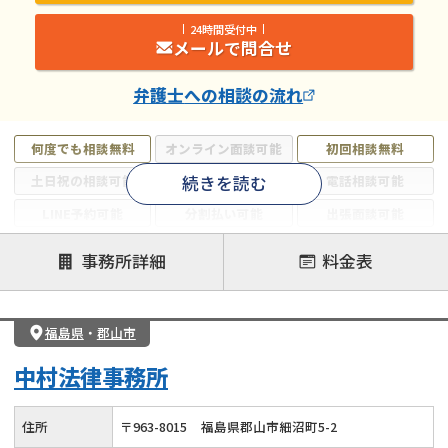
24時間受付中
メールで問合せ
弁護士
への相談の流れ
何度でも相談無料
オンライン面談可能
初回相談無料
続きを読む
土日祝の相談可能
19時以降電話可能
電話相談可能
LINE予約可能
分割払い可能
出張面談可能
後払い可能
事務所詳細
料金表
注力案件
借金返済相談・交渉
自己破産
任意整理
福島県
・
郡山市
個人再生
時効援用
過払い金返還請求
中村法律事務所
会社破産・法人破産
住宅ローン
消費者金融・サラ金
カードローン
闇金
奨学金
住所
〒
963
-
8015
福島県郡山市細沼町5-2