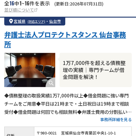
16
1
16
全
中
~
件を表示
(更新日:2026年07月31日)
並び順について
宮城県
・
仙台市
(対応エリア)
弁護士法人プロテクトスタンス 仙台事務
所
1万7,000件を超える債務整
理の実績｜専門チームが借
金問題を解決！
◆債務整理の取扱実績1万7,000件以上◆借金問題に強い専門
チームをご用意◆平日は21時まで・土日祝日は19時まで相談
受付◆借金問題は何回でも相談無料◆弁護士費用の分割払いも
事務所詳細を見る
可◆JR・仙台市地下鉄「仙台駅」から徒歩1分
〒
980
-
0021
宮城県仙台市青葉区中央1-10-1
住所