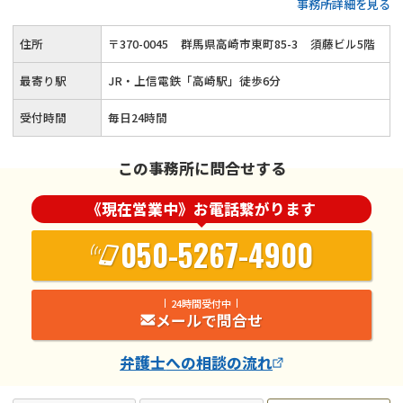
事務所詳細を見る
に対応（分割払い可能）◆債務整理 / 時効援用 / 過払い金請求
など◆迅速に借金問題を解決◆きめ細やかなフォローを欠かさ
住所
〒
370
-
0045
群馬県高崎市東町85-3
須藤ビル5階
ず丁寧に対応
最寄り駅
JR・上信電鉄「高崎駅」徒歩6分
受付時間
毎日24時間
この事務所に問合せする
《現在営業中》お電話繋がります
050-5267-4900
24時間受付中
メールで問合せ
弁護士
への相談の流れ