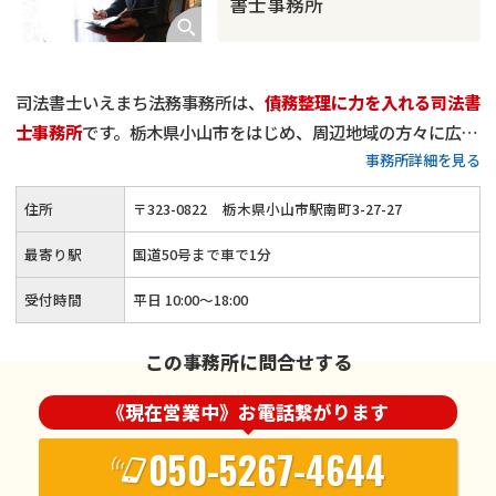
書士事務所
司法書士いえまち法務事務所は、
債務整理に力を入れる司法書
士事務所
です。栃木県小山市をはじめ、周辺地域の方々に広く
事務所詳細を見る
ご利用いただき、
累計相談件数は900件
を超えました。
当事務所は、
一般的な法律事務所に比べ、比較的リーズナブル
住所
〒
323
-
0822
栃木県小山市駅南町3-27-27
な費用設定
になっているかと思います。
減額報酬はいただいて
おりませんし、分割払いも可能
です。「少しでも安く債務整理
最寄り駅
国道50号まで車で1分
を行いたい」とお考えの方は、他事務所様の費用と比較した上
受付時間
平日 10:00〜18:00
でぜひご依頼ください。経済的負担が少ない形でご依頼を受け
たいと考えておりますので、どうぞお気軽にご相談いただけれ
この事務所に問合せする
ばと思います。
《現在営業中》お電話繋がります
050-5267-4644