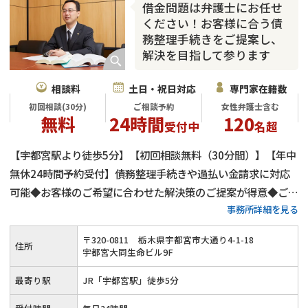
借金問題は弁護士にお任せ
ください！お客様に合う債
務整理手続きをご提案し、
解決を目指して参ります
相談料
土日・祝日対応
専門家在籍数
初回相談(30分)
ご相談予約
女性弁護士含む
無料
24時間
120
受付中
名超
【宇都宮駅より徒歩5分】【初回相談無料（30分間）】【年中
無休24時間予約受付】債務整理手続きや過払い金請求に対応
可能◆お客様のご希望に合わせた解決策のご提案が得意◆ご契
事務所詳細を見る
約後は迅速かつ的確に対応◆「弁護士がいるから大丈夫」と思
っていただけるよう、お客様に寄り添いながら借金問題の解決
〒
320
-
0811
栃木県宇都宮市大通り4-1-18
住所
を目指します。
宇都宮大同生命ビル9F
最寄り駅
JR「宇都宮駅」徒歩5分