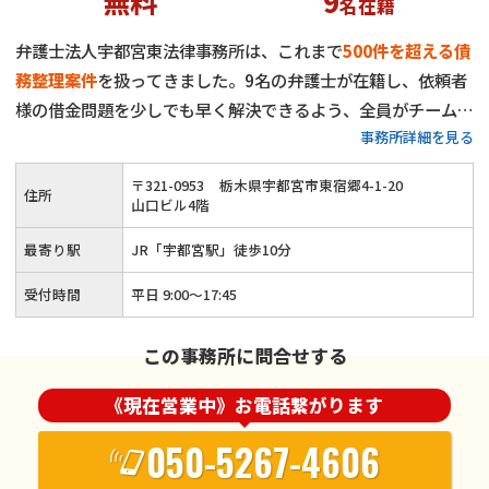
無料
9
名在籍
弁護士法人宇都宮東法律事務所は、これまで
500件を超える債
務整理案件
を扱ってきました。9名の弁護士が在籍し、依頼者
様の借金問題を少しでも早く解決できるよう、全員がチームと
事務所詳細を見る
なって問題解決にあたります。借金問題に関するご相談は何度
でも無料で対応します。費用面で心配を抱えている方も多いと
〒
321
-
0953
栃木県宇都宮市東宿郷4-1-20
住所
思いますが、支払い時期や分割方法はご相談の上柔軟に決定さ
山口ビル4階
せていただきます。ぜひお気軽にご相談ください。
最寄り駅
JR「宇都宮駅」徒歩10分
受付時間
平日 9:00～17:45
この事務所に問合せする
《現在営業中》お電話繋がります
050-5267-4606