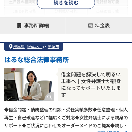
続きを読む
土日祝の相談可能
19時以降電話可能
電話相談可能
LINE予約可能
分割払い可能
出張面談可能
後払い可能
事務所詳細
料金表
注力案件
借金返済相談・交渉
自己破産
任意整理
群馬県
・
高崎市
(近隣エリア)
個人再生
時効援用
過払い金返還請求
はるな総合法律事務所
会社破産・法人破産
住宅ローン
消費者金融・サラ金
カードローン
闇金
奨学金
借金問題を解決して明るい
未来へ｜女性弁護士が親身
になってサポートいたしま
す
◆借金問題・債務整理の相談・受任実績多数◆任意整理・個人
再生・自己破産などに幅広くご対応◆女性弁護士による親身の
サポート◆ご状況に合わせたオーダーメイドのご提案◆親しみ