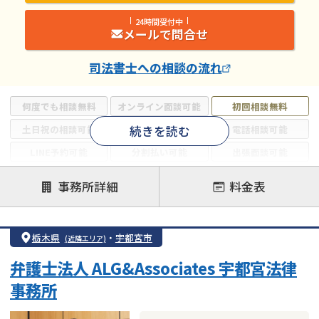
24時間受付中
メールで問合せ
司法書士
への相談の流れ
何度でも相談無料
オンライン面談可能
初回相談無料
続きを読む
土日祝の相談可能
19時以降電話可能
電話相談可能
LINE予約可能
分割払い可能
出張面談可能
後払い可能
事務所詳細
料金表
注力案件
借金返済相談・交渉
自己破産
任意整理
栃木県
・
宇都宮市
(近隣エリア)
個人再生
時効援用
過払い金返還請求
弁護士法人 ALG&Associates 宇都宮法律
会社破産・法人破産
住宅ローン
消費者金融・サラ金
事務所
カードローン
闇金
奨学金