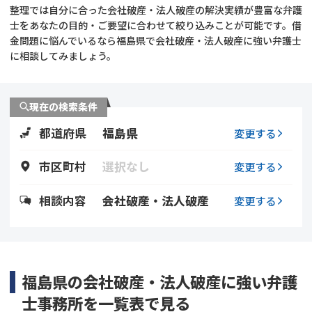
整理では自分に合った会社破産・法人破産の解決実績が豊富な弁護
士をあなたの目的・ご要望に合わせて絞り込みことが可能です。借
会社破産・法人破産
個人再生（民事再生）
金問題に悩んでいるなら福島県で会社破産・法人破産に強い弁護士
に相談してみましょう。
消費者金融・サラ金
過払金
借金問題
現在の検索条件
闇金
都道府県
福島県
変更する
市区町村
選択なし
変更する
相談内容
会社破産・法人破産
変更する
福島県の会社破産・法人破産に強い弁護
士事務所を一覧表で見る