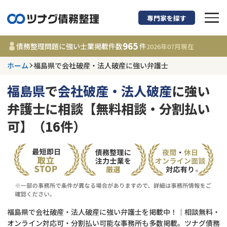
専門家を探す
債務整理に強い弁護
965
債務整理問題に強い士業掲載件数
件
2026年07月
現在
ホーム
福島県で会社破産・法人破産に強い弁護士
福島県
福島県
で
会社破産・法人破産
に強い
965
事務所
件
弁護士に相談【無料相談・分割払い
更新日 :
2026年07月31日
可】（16件）
相談内容で探す
借金返済相談・交渉
費用相場
任意整理
コラム
福島県で会社破産・法人破産に強い弁護士を掲載中！｜相談無料・
時効援用
債務整理
オンライン対応可・分割払い可能な事務所も多数掲載。ツナグ債務