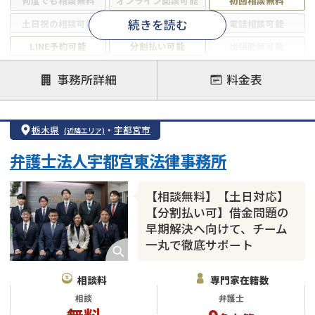
何度でも相談無料
オンライン面談可能
初回相談無料
続きを読む
土日祝の相談可能
19時以降電話可能
電話相談可能
LINE予約可能
分割払い可能
出張面談可能
後払い可能
事務所詳細
料金表
注力案件
借金返済相談・交渉
自己破産
任意整理
栃木県
・
宇都宮市
(近隣エリア)
個人再生
時効援用
過払い金返還請求
弁護士法人宇都宮東法律事務所
会社破産・法人破産
住宅ローン
消費者金融・サラ金
カードローン
闇金
奨学金
【相談無料】【土日対応】
【分割払い可】借金問題の
早期解決へ向けて、チーム
一丸で徹底サポート
相談料
専門家在籍数
相談
弁護士