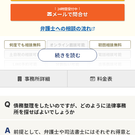
24時間受付中
メールで問合せ
弁護士
への相談の流れ
何度でも相談無料
オンライン面談可能
初回相談無料
続きを読む
土日祝の相談可能
19時以降電話可能
電話相談可能
LINE予約可能
分割払い可能
出張面談可能
後払い可能
事務所詳細
料金表
注力案件
借金返済相談・交渉
自己破産
任意整理
債務整理をしたいのですが、どのように法律事務
個人再生
時効援用
過払い金返還請求
所を探せばよいでしょうか
会社破産・法人破産
住宅ローン
消費者金融・サラ金
カードローン
闇金
奨学金
前提として、弁護士や司法書士にはそれぞれ得意と