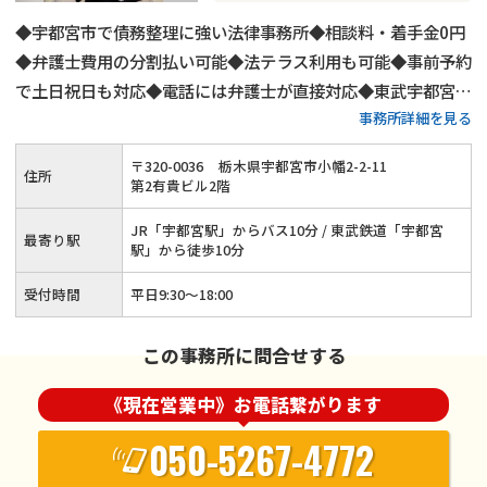
◆宇都宮市で債務整理に強い法律事務所◆相談料・着手金0円
◆弁護士費用の分割払い可能◆法テラス利用も可能◆事前予約
で土日祝日も対応◆電話には弁護士が直接対応◆東武宇都宮線
事務所詳細を見る
宇都宮駅から徒歩10分◆相談者さま専用駐車場あり。
〒
320
-
0036
栃木県宇都宮市小幡2-2-11
住所
第2有貴ビル2階
JR「宇都宮駅」からバス10分 / 東武鉄道「宇都宮
最寄り駅
駅」から徒歩10分
受付時間
平日9:30～18:00
この事務所に問合せする
《現在営業中》お電話繋がります
050-5267-4772