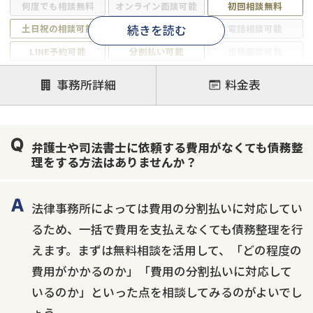
何度でも相談無料
オンライン面談可能
初回相談無料
続きを読む
土日祝の相談可能
19時以降電話可能
電話相談可能
LINE予約可能
分割払い可能
出張面談可能
後払い可能
事務所詳細
料金表
注力案件
借金返済相談・交渉
自己破産
任意整理
弁護士や司法書士に依頼する費用がなくても債務整
個人再生
時効援用
過払い金返還請求
理をする方法はありませんか？
会社破産・法人破産
住宅ローン
消費者金融・サラ金
カードローン
闇金
奨学金
法律事務所によっては費用の分割払いに対応してい
るため、一括で費用を支払えなくても債務整理を行
えます。まずは無料相談を活用して、「どの程度の
費用がかかるのか」「費用の分割払いに対応して
いるのか」といった点を相談してみるのがよいでし
ょう。