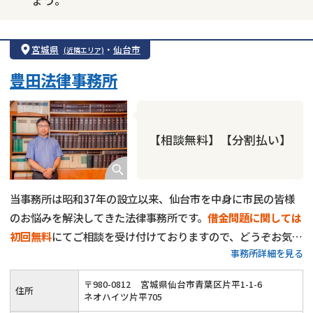
宮城県
・
仙台市
(近隣エリア)
豊田法律事務所
【相談無料】【分割払い】
当事務所は昭和37年の設立以来、仙台市を中身に市民の皆様
のお悩みを解決してきた法律事務所です。
借金問題に関しては
初回無料
にてご相談を受け付けておりますので、どうぞお気軽
事務所詳細を見る
にご相談ください。30年近く弁護士として培ってきたノウハ
ウを活かし、皆様に親身に寄り添って適切な解決策をご提案い
〒
980
-
0812
宮城県仙台市青葉区片平1-1-6
住所
たします。
ネオハイツ片平705