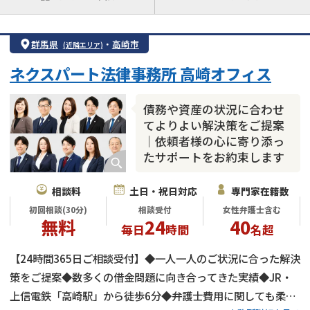
注力案件
借金返済相談・交渉
自己破産
任意整理
群馬県
・
高崎市
(近隣エリア)
個人再生
時効援用
過払い金返還請求
ネクスパート法律事務所 高崎オフィス
会社破産・法人破産
住宅ローン
消費者金融・サラ金
カードローン
闇金
奨学金
債務や資産の状況に合わせ
てよりよい解決策をご提案
｜依頼者様の心に寄り添っ
たサポートをお約束します
相談料
土日・祝日対応
専門家在籍数
初回相談(30分)
相談受付
女性弁護士含む
無料
24
40
毎日
時間
名超
【24時間365日ご相談受付】◆一人一人のご状況に合った解決
策をご提案◆数多くの借金問題に向き合ってきた実績◆JR・
上信電鉄「高崎駅」から徒歩6分◆弁護士費用に関しても柔軟