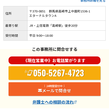
事務所詳細を見る
やすさ・話しやすさを重視◆初回相談30分無料◆徹底的な秘
密保持で安心
〒
370
-
0851
群馬県高崎市上中居町1536-1
住所
エターナルタウンA
最寄り駅
JR・上信電鉄「高崎駅」徒歩20分
受付時間
平日 9:00～18:00
この事務所に問合せする
《現在営業中》お電話繋がります
050-5267-4723
24時間受付中
メールで問合せ
弁護士
への相談の流れ