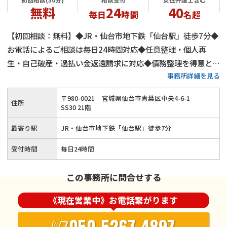
無料
24
40
毎日
時間
名超
【初回相談：無料】◆JR・仙台市地下鉄「仙台駅」徒歩7分◆
お電話によるご相談は毎日24時間対応◆任意整理・個人再
生・自己破産・過払い金返還請求に対応◆債務整理を得意と
事務所詳細を見る
し、数多くの事件解決をサポート◆弁護士費用の分割払いもご
相談ください
〒
980
-
0021
宮城県仙台市青葉区中央4-6-1
住所
SS30 21階
最寄り駅
JR・仙台市地下鉄「仙台駅」徒歩7分
受付時間
毎日24時間
この事務所に問合せする
《現在営業中》お電話繋がります
050-5267-4897