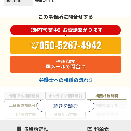
受付時間
毎日24時間
この事務所に問合せする
《現在営業中》お電話繋がります
050-5267-4942
24時間受付中
メールで問合せ
弁護士
への相談の流れ
何度でも相談無料
オンライン面談可能
初回相談無料
続きを読む
土日祝の相談可能
19時以降電話可能
電話相談可能
LINE予約可能
分割払い可能
出張面談可能
後払い可能
事務所詳細
料金表