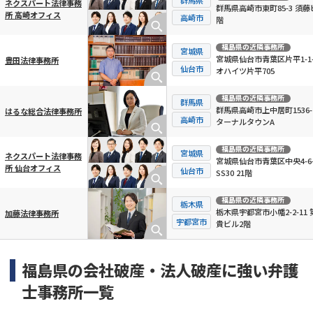
ネクスパート法律事務
群馬県高崎市東町85-3 須藤
所 高崎オフィス
高崎市
階
福島県
の近隣事務所
宮城県
宮城県仙台市青葉区片平1-1-
豊田法律事務所
仙台市
オハイツ片平705
福島県
の近隣事務所
群馬県
群馬県高崎市上中居町1536-
はるな総合法律事務所
高崎市
ターナルタウンA
福島県
の近隣事務所
宮城県
ネクスパート法律事務
宮城県仙台市青葉区中央4-6-
所 仙台オフィス
仙台市
SS30 21階
福島県
の近隣事務所
栃木県
栃木県宇都宮市小幡2-2-11 
加藤法律事務所
宇都宮市
貴ビル2階
福島県の会社破産・法人破産に強い弁護
士事務所一覧