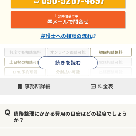
24時間受付中
メールで問合せ
弁護士
への相談の流れ
何度でも相談無料
オンライン面談可能
初回相談無料
続きを読む
土日祝の相談可能
19時以降電話可能
電話相談可能
LINE予約可能
分割払い可能
出張面談可能
後払い可能
事務所詳細
料金表
注力案件
借金返済相談・交渉
自己破産
任意整理
債務整理にかかる費用の目安はどの程度でしょう
個人再生
時効援用
過払い金返還請求
か？
会社破産・法人破産
住宅ローン
消費者金融・サラ金
カードローン
闇金
奨学金