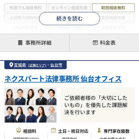
何度でも相談無料
オンライン面談可能
初回相談無料
続きを読む
土日祝の相談可能
19時以降電話可能
電話相談可能
LINE予約可能
分割払い可能
出張面談可能
後払い可能
事務所詳細
料金表
注力案件
借金返済相談・交渉
自己破産
任意整理
宮城県
・
仙台市
(近隣エリア)
個人再生
時効援用
過払い金返還請求
ネクスパート法律事務所 仙台オフィス
会社破産・法人破産
住宅ローン
消費者金融・サラ金
カードローン
闇金
奨学金
ご依頼者様の「大切にした
いもの」を優先した課題解
決を行います
相談料
土日・祝日対応
専門家在籍数
初回相談(30分)
相談受付
女性弁護士含む