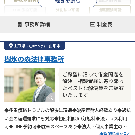
続きを読む
土日祝の相談可能
19時以降電話可能
電話相談可能
LINE予約可能
分割払い可能
出張面談可能
後払い可能
事務所詳細
料金表
注力案件
借金返済相談・交渉
自己破産
任意整理
山形県
・
山形市
(近隣エリア)
個人再生
時効援用
過払い金返還請求
樹氷の森法律事務所
会社破産・法人破産
住宅ローン
消費者金融・サラ金
カードローン
闇金
奨学金
ご希望に沿って借金問題を
解決｜相談者様に寄り添っ
たベストな解決策をご提案
いたします
◆多重債務トラブルの解決に精通◆破産管財人経験あり◆過払
い金の返還請求にも対応◆初回相談60分無料◆法テラス利用
可◆LINE予約可◆駐車スペースあり◆法人・個人事業主の破
事務所詳細を見る
産にも精通◆不動産業者・自動車査定業者との連携あり