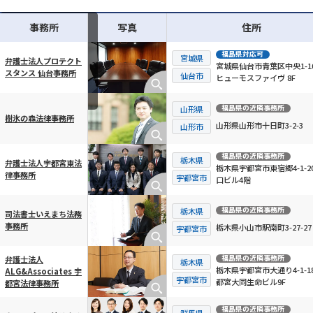
事務所
写真
住所
福島県
対応可
宮城県
弁護士法人プロテクト
宮城県仙台市青葉区中央1-10
スタンス 仙台事務所
横スクロール可能
仙台市
ヒューモスファイヴ 8F
福島県
の近隣事務所
山形県
樹氷の森法律事務所
山形県山形市十日町3-2-3
山形市
福島県
の近隣事務所
栃木県
弁護士法人宇都宮東法
栃木県宇都宮市東宿郷4-1-20
律事務所
宇都宮市
口ビル4階
福島県
の近隣事務所
栃木県
司法書士いえまち法務
事務所
栃木県小山市駅南町3-27-27
宇都宮市
福島県
の近隣事務所
弁護士法人
栃木県
栃木県宇都宮市大通り4-1-18
ALG&Associates 宇
宇都宮市
都宮大同生命ビル9F
都宮法律事務所
福島県
の近隣事務所
群馬県