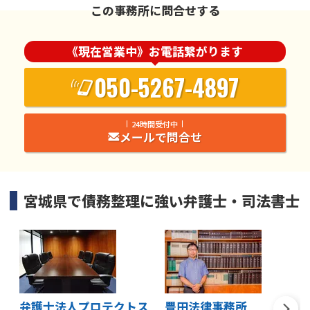
この事務所に問合せする
《現在営業中》お電話繋がります
050-5267-4897
24時間受付中
メールで問合せ
宮城県
で
債務整理
に強い
弁護士・司法書士
弁護士法人プロテクトス
豊田法律事務所