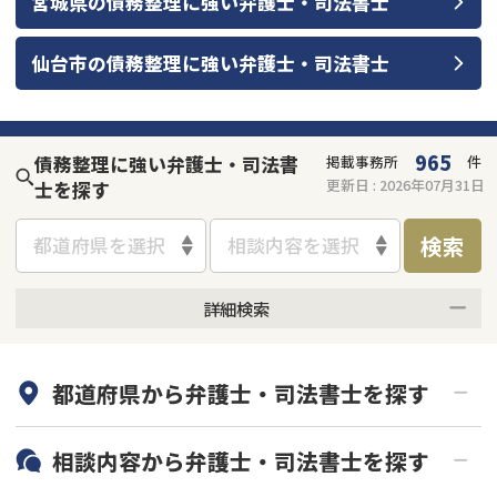
宮城県
の
債務整理
に強い
弁護士・司法書士
仙台市
の
債務整理
に強い
弁護士・司法書士
965
債務整理に強い弁護士・司法書
掲載事務所
件
更新日 :
2026年07月31日
士を探す
検索
都道府県を選択
相談内容を選択
詳細検索
何度でも相談無料
オンライン面談可能
都道府県から
弁護士・司法書士
を探す
初回相談無料
土日祝の相談可能
19時以降電話可能
電話相談可能
北海道・東北
相談内容から
弁護士・司法書士
を探す
LINE予約可能
分割払い可能