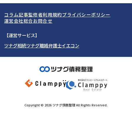
関東
北海道
青森県
借金返済相談・交渉
自己破産
出張面談可能
後払い可能
コラム記事
監修者
利用規約
プライバシーポリシー
任意整理
個人再生
東海
岩手県
東京都
宮城県
神奈川県
運営会社
総合お問合せ
時効援用
過払い金返還請求
関西
秋田県
埼玉県
愛知県
山形県
千葉県
静岡県
【運営サービス】
会社破産・法人破産
住宅ローン
ツナグ相続
ツナグ離婚弁護士
イエコン
北陸・甲信越
福島県
茨城県
岐阜県
大阪府
群馬県
山梨県
京都府
消費者金融・サラ金
カードローン・クレジッ
ト会社
中国・四国
栃木県
兵庫県
長野県
奈良県
石川県
闇金
奨学金
九州・沖縄
滋賀県
福井県
広島県
和歌山県
富山県
岡山県
新潟県
山口県
福岡県
三重県
島根県
佐賀県
Copyright ©
2026
ツナグ債務整理
All Rights Reserved.
鳥取県
長崎県
徳島県
熊本県
この事務所に問合せする
《現在営業中》お電話繋がります
香川県
大分県
愛媛県
宮崎県