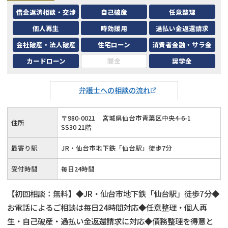
借金返済相談・交渉
自己破産
任意整理
個人再生
時効援用
過払い金返還請求
会社破産・法人破産
住宅ローン
消費者金融・サラ金
カードローン
闇金
奨学金
弁護士への相談の流れ
〒
980
-
0021
宮城県仙台市青葉区中央4-6-1
住所
SS30 21階
最寄り駅
JR・仙台市地下鉄「仙台駅」徒歩7分
受付時間
毎日24時間
【初回相談：無料】◆JR・仙台市地下鉄「仙台駅」徒歩7分◆
お電話によるご相談は毎日24時間対応◆任意整理・個人再
生・自己破産・過払い金返還請求に対応◆債務整理を得意と