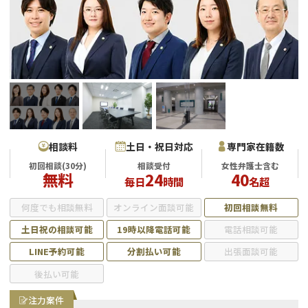
会社破産・法人破産
個人再生（民事再生）
消費者金融・サラ金
過払金
借金問題
闇金
相談料
土日・祝日対応
専門家在籍数
初回相談(30分)
相談受付
女性弁護士含む
無料
24
40
毎日
時間
名超
何度でも相談無料
オンライン面談可能
初回相談無料
土日祝の相談可能
19時以降電話可能
電話相談可能
LINE予約可能
分割払い可能
出張面談可能
後払い可能
注力案件