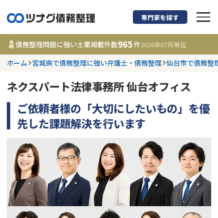
専門家を探す
債務整理に強い弁護
965
債務整理問題に強い士業掲載件数
件
2026年07月
現在
ホーム
宮城県で債務整理に強い弁護士・債務整理
仙台市で債務整
都道府県を選択
ネクスパート法律事務所 仙台オフィス
965
事務所
件
更新日 :
2026年07月31日
ご依頼者様の「大切にしたいもの」を優
先した課題解決を行います
相談内容で探す
借金返済相談・交渉
費用相場
任意整理
コラム
時効援用
債務整理