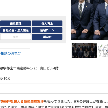
任意整理
個人再生
会社破産・法人破産
住宅ローン
闇金
奨学金
の相談の流れ
県宇都宮市東宿郷4-1-20
山口ビル4階
歩10分
で
500件を超える債務整理案件
を扱ってきました。9名の弁護士が在籍し
にあたります。借金問題に関するご相談は何度でも無料で対応します。