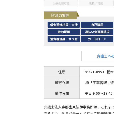
出張面談可能
後払い可能
注力案件
借金返済相談・交渉
自己破産
時効援用
過払い金返還請求
消費者金融・サラ金
カードローン
弁護士へ
住所
〒
321
-
0953
栃木
最寄り駅
JR「宇都宮駅」徒
受付時間
平日 9:00～17:45
弁護士法人宇都宮東法律事務所は、これま
きるよう、全員がチームとなって問題解決