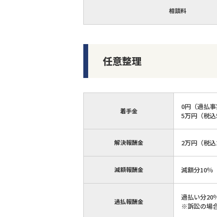
相談料
任意整理
0円（過払事
着手金
5万円（税込
解決報酬金
2万円（税込2
減額報酬金
減額分10％
過払い分20
過払報酬金
※訴訟の場合