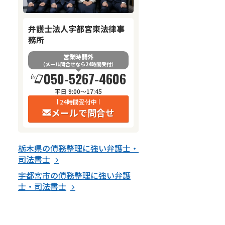
弁護士法人宇都宮東法律事
務所
営業時間外
（メール問合せなら24時間受付）
050-5267-4606
平日 9:00～17:45
24時間受付中
メールで問合せ
栃木県
の
債務整理
に強い
弁護士・
司法書士
宇都宮市
の
債務整理
に強い
弁護
士・司法書士