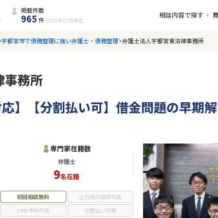
掲載件数
相談内容で探す
965
件
2026年07月
現在
宇都宮市で債務整理に強い弁護士・債務整理
弁護士法人宇都宮東法律事務所
律事務所
対応】【分割払い可】借金問題の早期解
専門家在籍数
弁護士
9
名在籍
初回相談無料
土日祝の相談可能
LINE予約可能
分割払い可能