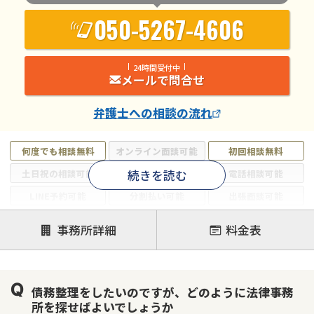
050-5267-4606
24時間受付中
メールで問合せ
弁護士
への相談の流れ
何度でも相談無料
オンライン面談可能
初回相談無料
続きを読む
土日祝の相談可能
19時以降電話可能
電話相談可能
LINE予約可能
分割払い可能
出張面談可能
後払い可能
事務所詳細
料金表
注力案件
借金返済相談・交渉
自己破産
任意整理
債務整理をしたいのですが、どのように法律事務
個人再生
時効援用
過払い金返還請求
所を探せばよいでしょうか