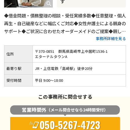
す
◆借金問題・債務整理の相談・受任実績多数◆任意整理・個人
再生・自己破産などに幅広くご対応◆女性弁護士による親身の
サポート◆ご状況に合わせたオーダーメイドのご提案◆親しみ
事務所詳細を見る
やすさ・話しやすさを重視◆初回相談30分無料◆徹底的な秘
密保持で安心
〒
370
-
0851
群馬県高崎市上中居町1536-1
住所
エターナルタウンA
最寄り駅
JR・上信電鉄「高崎駅」徒歩20分
受付時間
平日 9:00～18:00
この事務所に問合せする
営業時間外
（メール問合せなら24時間受付）
050-5267-4723