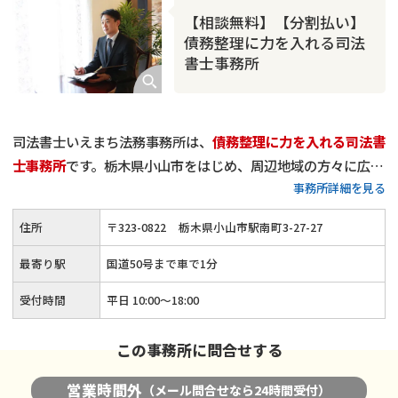
【相談無料】【分割払い】
債務整理に力を入れる司法
書士事務所
司法書士いえまち法務事務所は、
債務整理に力を入れる司法書
士事務所
です。栃木県小山市をはじめ、周辺地域の方々に広く
事務所詳細を見る
ご利用いただき、
累計相談件数は900件
を超えました。
当事務所は、
一般的な法律事務所に比べ、比較的リーズナブル
住所
〒
323
-
0822
栃木県小山市駅南町3-27-27
な費用設定
になっているかと思います。
減額報酬はいただいて
おりませんし、分割払いも可能
です。「少しでも安く債務整理
最寄り駅
国道50号まで車で1分
を行いたい」とお考えの方は、他事務所様の費用と比較した上
受付時間
平日 10:00〜18:00
でぜひご依頼ください。経済的負担が少ない形でご依頼を受け
たいと考えておりますので、どうぞお気軽にご相談いただけれ
この事務所に問合せする
ばと思います。
営業時間外
（メール問合せなら24時間受付）