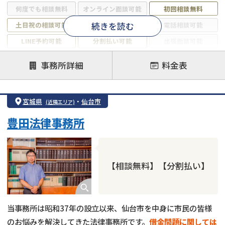
何度でも相談無料
オンライン面談可能
初回相談無料
続きを読む
土日祝の相談可能
19時以降電話可能
電話相談可能
LINE予約可能
分割払い可能
出張面談可能
後払い可能
事務所詳細
料金表
注力案件
借金返済相談・交渉
自己破産
任意整理
宮城県
・
仙台市
(近隣エリア)
個人再生
時効援用
過払い金返還請求
豊田法律事務所
会社破産・法人破産
住宅ローン
消費者金融・サラ金
カードローン
闇金
奨学金
【相談無料】【分割払い】
当事務所は昭和37年の設立以来、仙台市を中身に市民の皆様
のお悩みを解決してきた法律事務所です。
借金問題に関しては