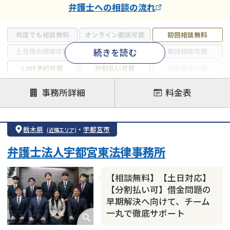
弁護士
への相談の流れ
何度でも相談無料
オンライン面談可能
初回相談無料
続きを読む
土日祝の相談可能
19時以降電話可能
電話相談可能
LINE予約可能
分割払い可能
出張面談可能
後払い可能
事務所詳細
料金表
注力案件
借金返済相談・交渉
自己破産
任意整理
栃木県
・
宇都宮市
(近隣エリア)
個人再生
時効援用
過払い金返還請求
弁護士法人宇都宮東法律事務所
会社破産・法人破産
住宅ローン
消費者金融・サラ金
カードローン
闇金
奨学金
【相談無料】【土日対応】
【分割払い可】借金問題の
早期解決へ向けて、チーム
一丸で徹底サポート