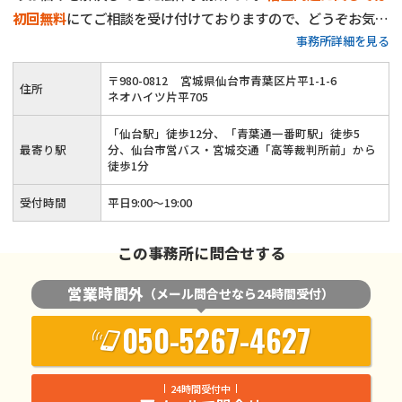
初回無料
にてご相談を受け付けておりますので、どうぞお気軽
事務所詳細を見る
にご相談ください。30年近く弁護士として培ってきたノウハ
ウを活かし、皆様に親身に寄り添って適切な解決策をご提案い
〒
980
-
0812
宮城県仙台市青葉区片平1-1-6
住所
たします。
ネオハイツ片平705
「仙台駅」徒歩12分、「青葉通一番町駅」徒歩5
最寄り駅
分、仙台市営バス・宮城交通「高等裁判所前」から
徒歩1分
受付時間
平日9:00〜19:00
この事務所に問合せする
営業時間外
（メール問合せなら24時間受付）
050-5267-4627
24時間受付中