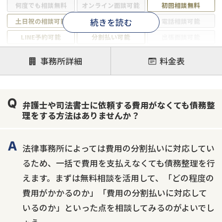
何度でも相談無料
オンライン面談可能
初回相談無料
続きを読む
土日祝の相談可能
19時以降電話可能
電話相談可能
LINE予約可能
分割払い可能
出張面談可能
後払い可能
事務所詳細
料金表
注力案件
借金返済相談・交渉
自己破産
任意整理
弁護士や司法書士に依頼する費用がなくても債務整
個人再生
時効援用
過払い金返還請求
理をする方法はありませんか？
会社破産・法人破産
住宅ローン
消費者金融・サラ金
カードローン
闇金
奨学金
法律事務所によっては費用の分割払いに対応してい
るため、一括で費用を支払えなくても債務整理を行
えます。まずは無料相談を活用して、「どの程度の
費用がかかるのか」「費用の分割払いに対応して
いるのか」といった点を相談してみるのがよいでし