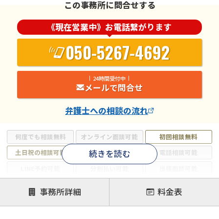
この事務所に問合せする
《現在営業中》お電話繋がります
050-5267-4692
24時間受付中
メールで問合せ
弁護士
への相談の流れ
何度でも相談無料
オンライン面談可能
初回相談無料
続きを読む
土日祝の相談可能
19時以降電話可能
電話相談可能
LINE予約可能
分割払い可能
出張面談可能
後払い可能
事務所詳細
料金表
注力案件