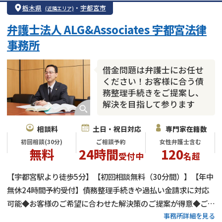
借金返済相談・交渉
自己破産
任意整理
栃木県
・
宇都宮市
(近隣エリア)
個人再生
時効援用
過払い金返還請求
弁護士法人 ALG&Associates 宇都宮法律
会社破産・法人破産
住宅ローン
消費者金融・サラ金
事務所
カードローン
闇金
奨学金
借金問題は弁護士にお任せ
ください！お客様に合う債
務整理手続きをご提案し、
解決を目指して参ります
相談料
土日・祝日対応
専門家在籍数
初回相談(30分)
ご相談予約
女性弁護士含む
無料
24時間
120
受付中
名超
【宇都宮駅より徒歩5分】【初回相談無料（30分間）】【年中
無休24時間予約受付】債務整理手続きや過払い金請求に対応
可能◆お客様のご希望に合わせた解決策のご提案が得意◆ご契
事務所詳細を見る
約後は迅速かつ的確に対応◆「弁護士がいるから大丈夫」と思