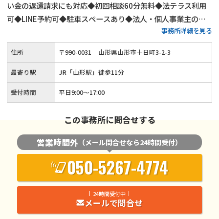
い金の返還請求にも対応◆初回相談60分無料◆法テラス利用
可◆LINE予約可◆駐車スペースあり◆法人・個人事業主の破
事務所詳細を見る
産にも精通◆不動産業者・自動車査定業者との連携あり
住所
〒
990
-
0031
山形県山形市十日町3-2-3
最寄り駅
JR「山形駅」徒歩11分
受付時間
平日9:00～17:00
この事務所に問合せする
営業時間外
（メール問合せなら24時間受付）
050-5267-4774
24時間受付中
メールで問合せ