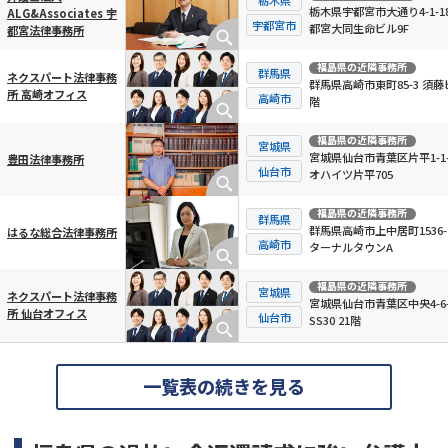
栃木県宇都宮市大通り4-1-18
ALG&Associates 宇
宇都宮市
都宮大同生命ビル9F
都宮法律事務所
福島県
の近隣事務所
群馬県
ネクスパート法律事務
群馬県高崎市東町85-3 須藤
所 高崎オフィス
高崎市
階
福島県
の近隣事務所
宮城県
宮城県仙台市青葉区片平1-1-
豊田法律事務所
仙台市
オハイツ片平705
福島県
の近隣事務所
群馬県
群馬県高崎市上中居町1536-
はるな総合法律事務所
高崎市
ターナルタウンA
福島県
の近隣事務所
宮城県
ネクスパート法律事務
宮城県仙台市青葉区中央4-6-
所 仙台オフィス
仙台市
SS30 21階
一覧表の続きを見る