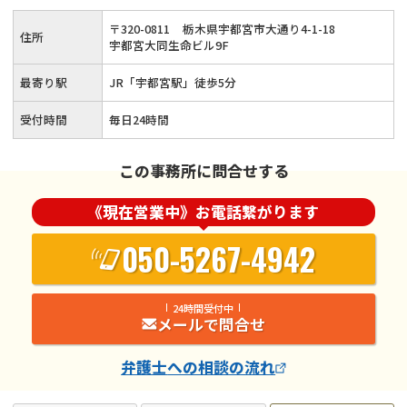
っていただけるよう、お客様に寄り添いながら借金問題の解決
〒
320
-
0811
栃木県宇都宮市大通り4-1-18
住所
を目指します。
宇都宮大同生命ビル9F
最寄り駅
JR「宇都宮駅」徒歩5分
受付時間
毎日24時間
この事務所に問合せする
《現在営業中》お電話繋がります
050-5267-4942
24時間受付中
メールで問合せ
弁護士
への相談の流れ