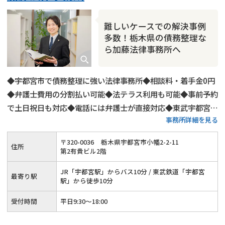
カードローン
闇金
奨学金
難しいケースでの解決事例
多数！栃木県の債務整理な
ら加藤法律事務所へ
◆宇都宮市で債務整理に強い法律事務所◆相談料・着手金0円
◆弁護士費用の分割払い可能◆法テラス利用も可能◆事前予約
で土日祝日も対応◆電話には弁護士が直接対応◆東武宇都宮線
事務所詳細を見る
宇都宮駅から徒歩10分◆相談者さま専用駐車場あり。
〒
320
-
0036
栃木県宇都宮市小幡2-2-11
住所
第2有貴ビル2階
JR「宇都宮駅」からバス10分 / 東武鉄道「宇都宮
最寄り駅
駅」から徒歩10分
受付時間
平日9:30～18:00