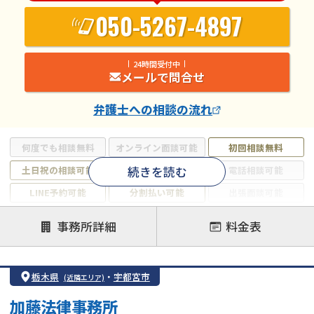
050-5267-4897
24時間受付中
メールで問合せ
弁護士
への相談の流れ
何度でも相談無料
オンライン面談可能
初回相談無料
続きを読む
土日祝の相談可能
19時以降電話可能
電話相談可能
LINE予約可能
分割払い可能
出張面談可能
後払い可能
事務所詳細
料金表
注力案件
借金返済相談・交渉
自己破産
任意整理
栃木県
・
宇都宮市
(近隣エリア)
個人再生
時効援用
過払い金返還請求
加藤法律事務所
会社破産・法人破産
住宅ローン
消費者金融・サラ金