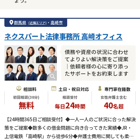
ょう。
群馬県
・
高崎市
(近隣エリア)
ネクスパート法律事務所 高崎オフィス
債務や資産の状況に合わせ
てよりよい解決策をご提案
｜依頼者様の心に寄り添っ
たサポートをお約束します
相談料
土日・祝日対応
専門家在籍数
初回相談(30分)
相談受付
女性弁護士含む
無料
24
40
毎日
時間
名超
【24時間365日ご相談受付】◆一人一人のご状況に合った解決
策をご提案◆数多くの借金問題に向き合ってきた実績◆JR・
上信電鉄「高崎駅」から徒歩6分◆弁護士費用に関しても柔軟