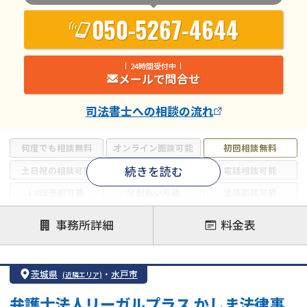
050-5267-4644
24時間受付中
メールで問合せ
司法書士
への相談の流れ
何度でも相談無料
オンライン面談可能
初回相談無料
続きを読む
土日祝の相談可能
19時以降電話可能
電話相談可能
LINE予約可能
分割払い可能
出張面談可能
後払い可能
事務所詳細
料金表
注力案件
借金返済相談・交渉
自己破産
任意整理
茨城県
・
水戸市
(近隣エリア)
個人再生
時効援用
過払い金返還請求
弁護士法人リーガルプラス かしま法律事