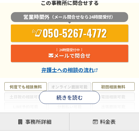
この事務所に問合せする
営業時間外
（メール問合せなら24時間受付）
050-5267-4772
24時間受付中
メールで問合せ
弁護士
への相談の流れ
何度でも相談無料
オンライン面談可能
初回相談無料
続きを読む
土日祝の相談可能
19時以降電話可能
電話相談可能
LINE予約可能
分割払い可能
出張面談可能
後払い可能
事務所詳細
料金表
注力案件