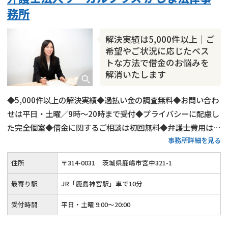
会社破産・法人破産
住宅ローン
消費者金融・サラ金
務所
カードローン
闇金
奨学金
解決実績は5,000件以上｜ご
希望やご状況に応じたベス
トな方法で借金のお悩みを
解消いたします
◆5,000件以上の解決実績◆過払い金の調査無料◆お問い合わ
せは平日・土曜／9時〜20時まで受付◆プライバシーに配慮し
た完全個室◆借金に関するご相談は初回無料◆弁護士費用は分
事務所詳細を見る
割払いも可◆JR「鹿島神宮駅」から車で10分（イオン鹿島店
そば）
住所
〒
314
-
0031
茨城県鹿嶋市宮中321-1
最寄り駅
JR「鹿島神宮駅」車で10分
受付時間
平日・土曜 9:00～20:00