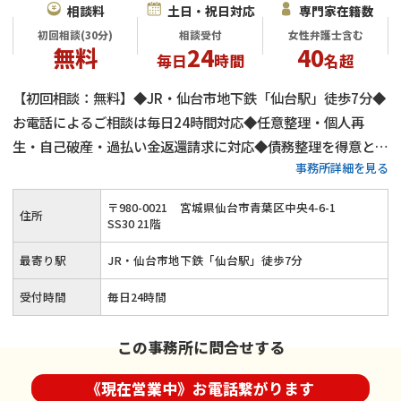
相談料
土日・祝日対応
専門家在籍数
初回相談(30分)
相談受付
女性弁護士含む
無料
24
40
毎日
時間
名超
【初回相談：無料】◆JR・仙台市地下鉄「仙台駅」徒歩7分◆
お電話によるご相談は毎日24時間対応◆任意整理・個人再
生・自己破産・過払い金返還請求に対応◆債務整理を得意と
事務所詳細を見る
し、数多くの事件解決をサポート◆弁護士費用の分割払いもご
相談ください
〒
980
-
0021
宮城県仙台市青葉区中央4-6-1
住所
SS30 21階
最寄り駅
JR・仙台市地下鉄「仙台駅」徒歩7分
受付時間
毎日24時間
この事務所に問合せする
《現在営業中》お電話繋がります