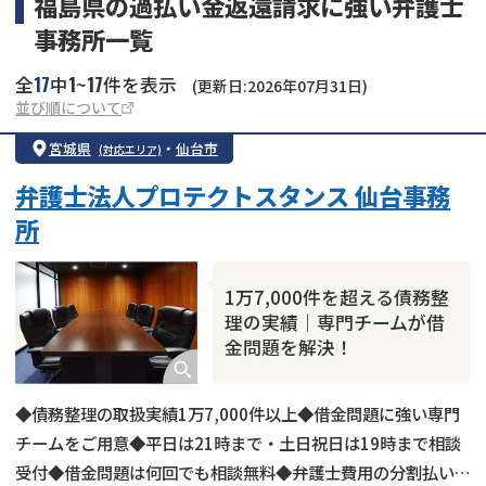
福島県の過払い金返還請求に強い弁護士
事務所一覧
17
1
17
全
中
~
件を表示
(更新日:2026年07月31日)
並び順について
宮城県
・
仙台市
(対応エリア)
弁護士法人プロテクトスタンス 仙台事務
所
1万7,000件を超える債務整
理の実績｜専門チームが借
金問題を解決！
◆債務整理の取扱実績1万7,000件以上◆借金問題に強い専門
チームをご用意◆平日は21時まで・土日祝日は19時まで相談
受付◆借金問題は何回でも相談無料◆弁護士費用の分割払いも