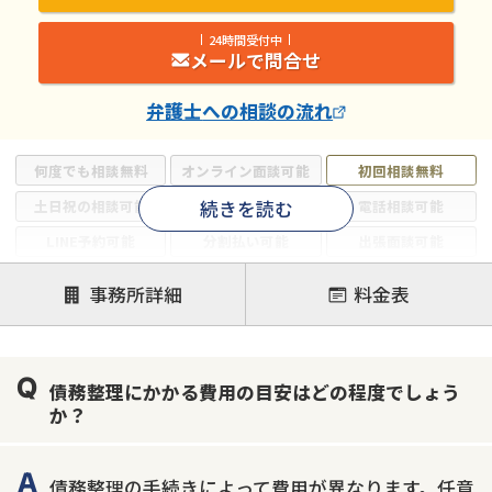
24時間受付中
メールで問合せ
弁護士
への相談の流れ
何度でも相談無料
オンライン面談可能
初回相談無料
続きを読む
土日祝の相談可能
19時以降電話可能
電話相談可能
LINE予約可能
分割払い可能
出張面談可能
後払い可能
事務所詳細
料金表
注力案件
借金返済相談・交渉
自己破産
任意整理
債務整理にかかる費用の目安はどの程度でしょう
個人再生
時効援用
過払い金返還請求
か？
会社破産・法人破産
住宅ローン
消費者金融・サラ金
カードローン
闇金
奨学金
債務整理の手続きによって費用が異なります。任意