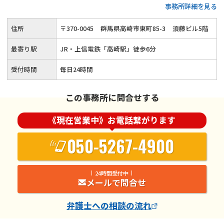
事務所詳細を見る
に対応（分割払い可能）◆債務整理 / 時効援用 / 過払い金請求
など◆迅速に借金問題を解決◆きめ細やかなフォローを欠かさ
住所
〒
370
-
0045
群馬県高崎市東町85-3
須藤ビル5階
ず丁寧に対応
最寄り駅
JR・上信電鉄「高崎駅」徒歩6分
受付時間
毎日24時間
この事務所に問合せする
《現在営業中》お電話繋がります
050-5267-4900
24時間受付中
メールで問合せ
弁護士
への相談の流れ