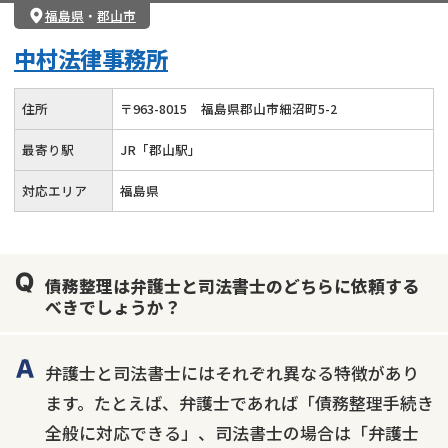
借金返済相談・交渉
自己破産
任意整理
福島県
・
郡山市
個人再生
時効援用
過払い金返還請求
中村法律事務所
会社破産・法人破産
住宅ローン
消費者金融・サラ金
カードローン
闇金
奨学金
住所
〒
963
-
8015
福島県郡山市細沼町5-2
最寄り駅
JR「郡山駅」
対応エリア
福島県
債務整理は弁護士と司法書士のどちらに依頼する
べきでしょうか？
弁護士と司法書士にはそれぞれ異なる特徴があり
ます。たとえば、弁護士であれば「債務整理手続き
全般に対応できる」、司法書士の場合は「弁護士