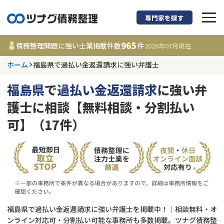
専門家を探す
債務整理に強い弁護
965
債務整理問題に強い士業掲載件数
件
2026年07月
現在
ホーム
福島県で過払い金返還請求に強い弁護士
福島県
福島県
で
過払い金返還請求
に強い弁
965
事務所
件
護士に相談【無料相談・分割払い
更新日 :
2026年07月31日
可】（17件）
相談内容で探す
借金返済相談・交渉
費用相場
任意整理
コラム
福島県で過払い金返還請求に強い弁護士を掲載中！｜相談無料・オ
時効援用
債務整理
ンライン対応可・分割払い可能な事務所も多数掲載。ツナグ債務整