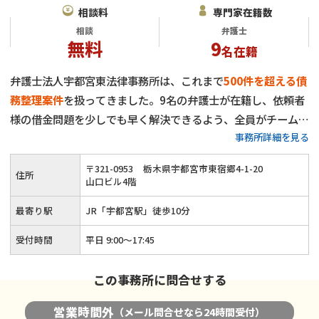
相談料
専門家在籍数
相談
弁護士
無料
9
名在籍
弁護士法人宇都宮東法律事務所は、これまで
500件を超える債
務整理案件
を扱ってきました。9名の弁護士が在籍し、依頼者
様の借金問題を少しでも早く解決できるよう、全員がチームと
事務所詳細を見る
なって問題解決にあたります。借金問題に関するご相談は何度
でも無料で対応します。費用面で心配を抱えている方も多いと
〒
321
-
0953
栃木県宇都宮市東宿郷4-1-20
住所
思いますが、支払い時期や分割方法はご相談の上柔軟に決定さ
山口ビル4階
せていただきます。ぜひお気軽にご相談ください。
最寄り駅
JR「宇都宮駅」徒歩10分
受付時間
平日 9:00～17:45
この事務所に問合せする
営業時間外
（メール問合せなら24時間受付）