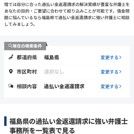
理では自分に合った過払い金返還請求の解決実績が豊富な弁護士を
あなたの目的・ご要望に合わせて絞り込みことが可能です。借金問
会社破産・法人破産
個人再生（民事再生）
題に悩んでいるなら福島県で過払い金返還請求に強い弁護士に相談
してみましょう。
消費者金融・サラ金
過払金
借金問題
現在の検索条件
闇金
都道府県
福島県
変更する
市区町村
選択なし
変更する
相談内容
過払い金返還請求
変更する
福島県の過払い金返還請求に強い弁護士
事務所を一覧表で見る