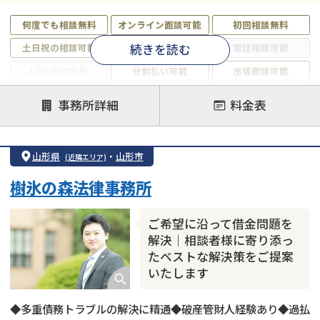
何度でも相談無料
オンライン面談可能
初回相談無料
続きを読む
土日祝の相談可能
19時以降電話可能
電話相談可能
LINE予約可能
分割払い可能
出張面談可能
後払い可能
事務所詳細
料金表
注力案件
借金返済相談・交渉
自己破産
任意整理
山形県
・
山形市
(近隣エリア)
個人再生
時効援用
過払い金返還請求
樹氷の森法律事務所
会社破産・法人破産
住宅ローン
消費者金融・サラ金
カードローン
闇金
奨学金
ご希望に沿って借金問題を
解決｜相談者様に寄り添っ
たベストな解決策をご提案
いたします
◆多重債務トラブルの解決に精通◆破産管財人経験あり◆過払