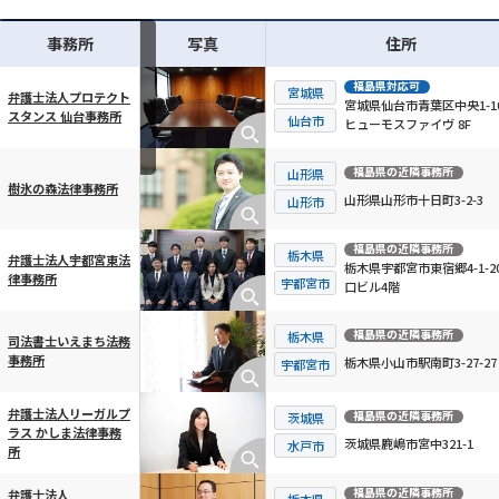
事務所
写真
住所
福島県
対応可
宮城県
弁護士法人プロテクト
宮城県仙台市青葉区中央1-10
スタンス 仙台事務所
横スクロール可能
仙台市
ヒューモスファイヴ 8F
福島県
の近隣事務所
山形県
樹氷の森法律事務所
山形県山形市十日町3-2-3
山形市
福島県
の近隣事務所
栃木県
弁護士法人宇都宮東法
栃木県宇都宮市東宿郷4-1-20
律事務所
宇都宮市
口ビル4階
福島県
の近隣事務所
栃木県
司法書士いえまち法務
事務所
栃木県小山市駅南町3-27-27
宇都宮市
弁護士法人リーガルプ
福島県
の近隣事務所
茨城県
ラス かしま法律事務
茨城県鹿嶋市宮中321-1
水戸市
所
福島県
の近隣事務所
弁護士法人
栃木県