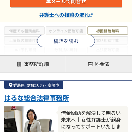
メールで問合せ
弁護士
への相談の流れ
何度でも相談無料
オンライン面談可能
初回相談無料
続きを読む
土日祝の相談可能
19時以降電話可能
電話相談可能
LINE予約可能
分割払い可能
出張面談可能
後払い可能
事務所詳細
料金表
注力案件
借金返済相談・交渉
自己破産
任意整理
群馬県
・
高崎市
(近隣エリア)
個人再生
時効援用
過払い金返還請求
はるな総合法律事務所
会社破産・法人破産
住宅ローン
消費者金融・サラ金
カードローン
闇金
奨学金
借金問題を解決して明るい
未来へ｜女性弁護士が親身
になってサポートいたしま