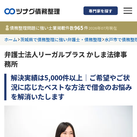
専門家を探す
債務整理に強い弁護
965
債務整理問題に強い士業掲載件数
件
2026年07月
現在
ホーム
茨城県で債務整理に強い弁護士・債務整理
水戸市で債務整
都道府県を選択
弁護士法人リーガルプラス かしま法律事
965
事務所
件
務所
更新日 :
2026年07月31日
解決実績は5,000件以上｜ご希望やご状
相談内容で探す
況に応じたベストな方法で借金のお悩み
を解消いたします
借金返済相談・交渉
費用相場
任意整理
コラム
時効援用
債務整理