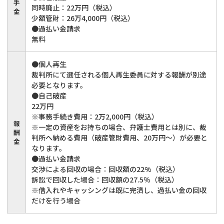
手
同時廃止：22万円（税込）
金
少額管財：26万4,000円（税込）
●過払い金請求
無料
●個人再生
裁判所にて選任される個人再生委員に対する報酬が別途
必要となります。
●自己破産
22万円
※事務手続き費用：2万2,000円（税込）
報
※一定の資産をお持ちの場合、弁護士費用とは別に、裁
酬
判所へ納める費用（破産管財費用、20万円～）が必要と
金
なります。
●過払い金請求
交渉による回収の場合：回収額の22%（税込）
訴訟で回収した場合：回収額の27.5％（税込）
※借入れやキャッシングは既に完済し、過払い金の回収
だけを行う場合