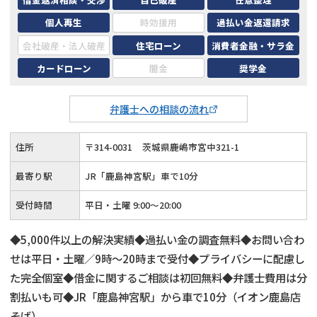
個人再生
時効援用
過払い金返還請求
会社破産・法人破産
住宅ローン
消費者金融・サラ金
カードローン
闇金
奨学金
弁護士への相談の流れ
住所
〒
314
-
0031
茨城県鹿嶋市宮中321-1
最寄り駅
JR「鹿島神宮駅」車で10分
受付時間
平日・土曜 9:00～20:00
◆5,000件以上の解決実績◆過払い金の調査無料◆お問い合わ
せは平日・土曜／9時〜20時まで受付◆プライバシーに配慮し
た完全個室◆借金に関するご相談は初回無料◆弁護士費用は分
割払いも可◆JR「鹿島神宮駅」から車で10分（イオン鹿島店
そば）