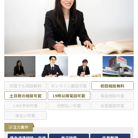
会社破産・法人破産
個人再生（民事再生）
消費者金融・サラ金
過払金
借金問題
闇金
何度でも相談無料
オンライン面談可能
初回相談無料
土日祝の相談可能
19時以降電話可能
電話相談可能
LINE予約可能
分割払い可能
出張面談可能
後払い可能
注力案件
借金返済相談・交渉
自己破産
任意整理