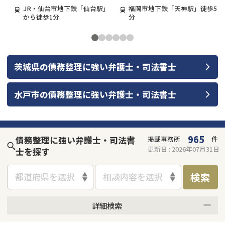
JR・仙台市地下鉄「仙台駅」
福岡市地下鉄「天神駅」徒歩5
から徒歩1分
分
茨城県
の
債務整理
に強い
弁護士・司法書士
水戸市
の
債務整理
に強い
弁護士・司法書士
965
債務整理に強い弁護士・司法書
掲載事務所
件
更新日 :
2026年07月31日
士を探す
検索
都道府県を選択
相談内容を選択
詳細検索
何度でも相談無料
オンライン面談可能