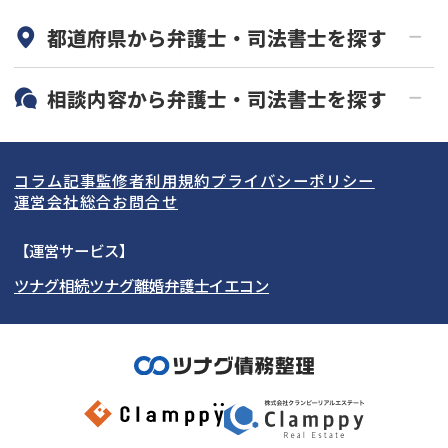
都道府県から
弁護士・司法書士
を探す
初回相談無料
土日祝の相談可能
19時以降電話可能
電話相談可能
北海道・東北
相談内容から
弁護士・司法書士
を探す
LINE予約可能
分割払い可能
関東
北海道
青森県
借金返済相談・交渉
自己破産
出張面談可能
後払い可能
コラム記事
監修者
利用規約
プライバシーポリシー
任意整理
個人再生
東海
岩手県
東京都
宮城県
神奈川県
運営会社
総合お問合せ
時効援用
過払い金返還請求
関西
秋田県
埼玉県
愛知県
山形県
千葉県
静岡県
【運営サービス】
会社破産・法人破産
住宅ローン
ツナグ相続
ツナグ離婚弁護士
イエコン
北陸・甲信越
福島県
茨城県
岐阜県
大阪府
群馬県
山梨県
京都府
消費者金融・サラ金
カードローン・クレジッ
ト会社
中国・四国
栃木県
兵庫県
長野県
奈良県
石川県
闇金
奨学金
九州・沖縄
滋賀県
福井県
広島県
和歌山県
富山県
岡山県