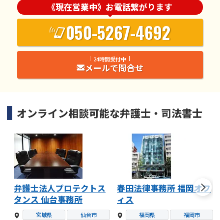
《現在営業中》お電話繋がります
050-5267-4692
24時間受付中
メールで問合せ
オンライン相談可能な
弁護士・司法書士
弁護士法人プロテクトス
春田法律事務所 福岡オフ
タンス 仙台事務所
ィス
宮城県
仙台市
福岡県
福岡市