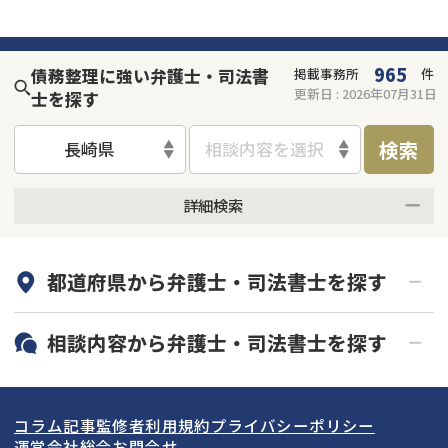
965
債務整理に強い弁護士・司法書
掲載事務所
件
更新日 :
2026年07月31日
士を探す
検索
長崎県
相談内容を選択
詳細検索
何度でも相談無料
オンライン面談可能
都道府県から
弁護士・司法書士
を探す
初回相談無料
土日祝の相談可能
19時以降電話可能
電話相談可能
北海道・東北
相談内容から
弁護士・司法書士
を探す
LINE予約可能
分割払い可能
関東
北海道
青森県
借金返済相談・交渉
自己破産
出張面談可能
後払い可能
コラム記事
監修者
利用規約
プライバシーポリシー
任意整理
個人再生
東海
岩手県
東京都
宮城県
神奈川県
運営会社
総合お問合せ