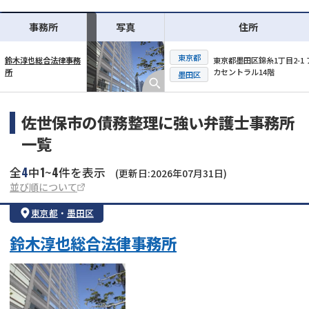
事務所
写真
住所
東京都
東京都墨田区錦糸1丁目2-1 
鈴木淳也総合法律事務
カセントラル14階
所
横スクロール可能
墨田区
佐世保市の債務整理に強い弁護士事務所
一覧
4
1
4
全
中
~
件を表示
(更新日:2026年07月31日)
並び順について
東京都
・
墨田区
鈴木淳也総合法律事務所