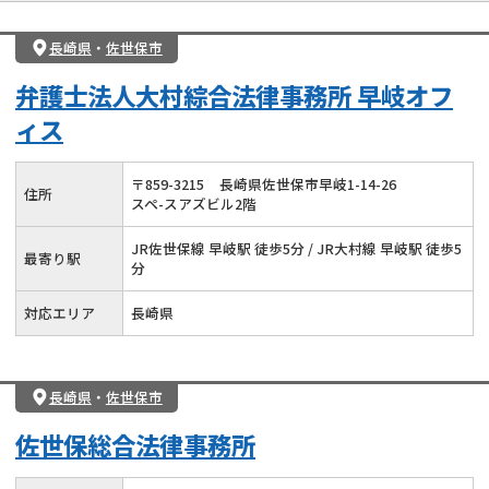
長崎県
・
佐世保市
弁護士法人大村綜合法律事務所 早岐オフ
ィス
〒
859
-
3215
長崎県佐世保市早岐1-14-26
住所
スペ-スアズビル2階
JR佐世保線 早岐駅 徒歩5分 / JR大村線 早岐駅 徒歩5
最寄り駅
分
対応エリア
長崎県
長崎県
・
佐世保市
佐世保総合法律事務所