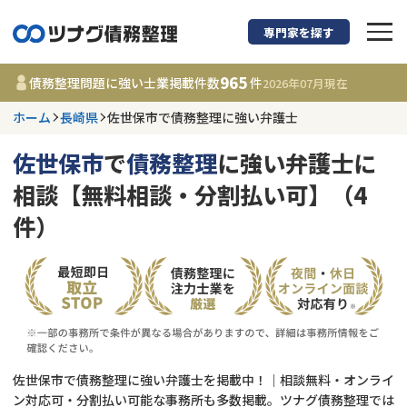
専門家を探す
債務整理に強い弁護
965
債務整理問題に強い士業掲載件数
件
2026年07月
現在
ホーム
長崎県
佐世保市で債務整理に強い弁護士
長崎県
佐世保市
で
債務整理
に強い弁護士に
965
事務所
件
相談【無料相談・分割払い可】（4
更新日 :
2026年07月31日
件）
相談内容で探す
借金返済相談・交渉
費用相場
任意整理
コラム
佐世保市で債務整理に強い弁護士を掲載中！｜相談無料・オンライ
時効援用
債務整理
ン対応可・分割払い可能な事務所も多数掲載。ツナグ債務整理では