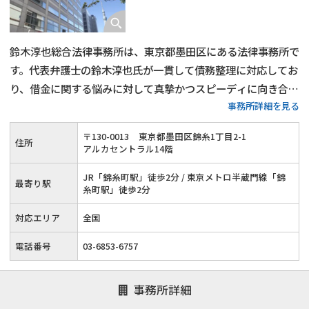
鈴木淳也総合法律事務所は、東京都墨田区にある法律事務所で
す。代表弁護士の鈴木淳也氏が一貫して債務整理に対応してお
り、借金に関する悩みに対して真摯かつスピーディに向き合っ
事務所詳細を見る
てくれるのが特徴です。任意整理・自己破産・個人再生など、
各手続きについて詳しく相談でき、生活再建に向けた法的支援
〒
130
-
0013
東京都墨田区錦糸1丁目2-1
住所
が受けられます。
アルカセントラル14階
JR「錦糸町駅」徒歩2分 / 東京メトロ半蔵門線「錦
最寄り駅
糸町駅」徒歩2分
対応エリア
全国
電話番号
03-6853-6757
事務所詳細