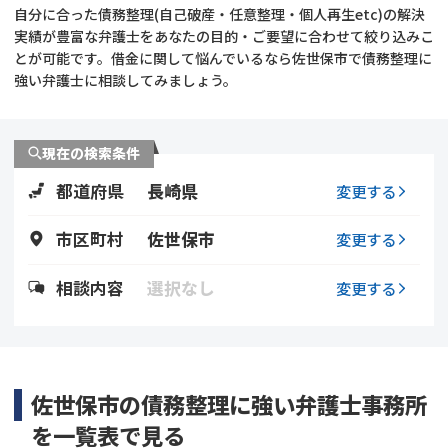
自分に合った債務整理(自己破産・任意整理・個人再生etc)の解決
実績が豊富な弁護士をあなたの目的・ご要望に合わせて絞り込みこ
会社破産・法人破産
個人再生（民事再生）
とが可能です。借金に関して悩んでいるなら佐世保市で債務整理に
強い弁護士に相談してみましょう。
消費者金融・サラ金
過払金
借金問題
現在の検索条件
闇金
都道府県
長崎県
変更する
市区町村
佐世保市
変更する
相談内容
選択なし
変更する
佐世保市の債務整理に強い弁護士事務所
を一覧表で見る