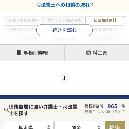
司法書士
への相談の流れ
何度でも相談無料
オンライン面談可能
初回相談無料
続きを読む
土日祝の相談可能
19時以降電話可能
電話相談可能
LINE予約可能
分割払い可能
出張面談可能
後払い可能
事務所詳細
料金表
注力案件
借金返済相談・交渉
自己破産
任意整理
1
個人再生
時効援用
過払い金返還請求
会社破産・法人破産
住宅ローン
消費者金融・サラ金
カードローン
闇金
奨学金
965
債務整理に強い弁護士・司法書
掲載事務所
件
更新日 :
2026年07月31日
士を探す
検索
栃木県
闇金