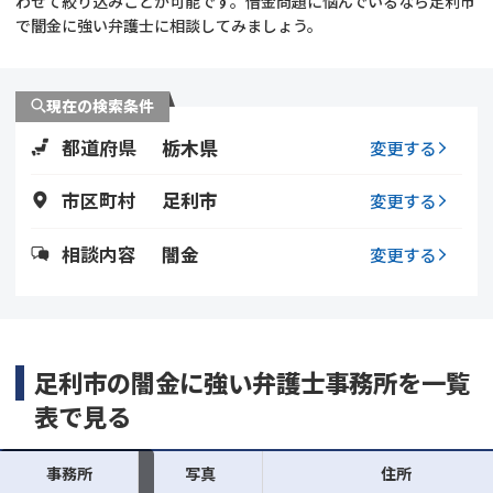
わせて絞り込みことが可能です。借金問題に悩んでいるなら足利市
で闇金に強い弁護士に相談してみましょう。
会社破産・法人破産
個人再生（民事再生）
消費者金融・サラ金
過払金
現在の検索条件
都道府県
栃木県
変更する
借金問題
闇金
市区町村
足利市
変更する
相談内容
闇金
変更する
足利市の闇金に強い弁護士事務所を一覧
表で見る
事務所
写真
住所