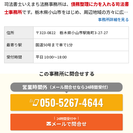
司法書士いえまち法務事務所は、
債務整理に力を入れる司法書
士事務所
です。栃木県小山市をはじめ、周辺地域の方々に広く
事務所詳細を見る
ご利用いただき、
累計相談件数は900件
を超えました。
当事務所は、
一般的な法律事務所に比べ、比較的リーズナブル
住所
〒
323
-
0822
栃木県小山市駅南町3-27-27
な費用設定
になっているかと思います。
減額報酬はいただいて
おりませんし、分割払いも可能
です。「少しでも安く債務整理
最寄り駅
国道50号まで車で1分
を行いたい」とお考えの方は、他事務所様の費用と比較した上
受付時間
平日 10:00〜18:00
でぜひご依頼ください。経済的負担が少ない形でご依頼を受け
たいと考えておりますので、どうぞお気軽にご相談いただけれ
この事務所に問合せする
ばと思います。
営業時間外
（メール問合せなら24時間受付）
050-5267-4644
24時間受付中
メールで問合せ