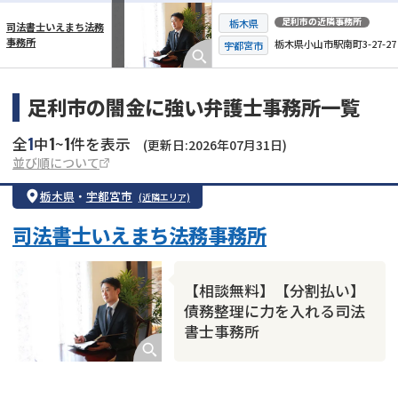
足利市
の近隣事務所
栃木県
司法書士いえまち法務
事務所
栃木県小山市駅南町3-27-27
横スクロール可能
宇都宮市
足利市の闇金に強い弁護士事務所一覧
1
1
1
全
中
~
件を表示
(更新日:2026年07月31日)
並び順について
栃木県
・
宇都宮市
(近隣エリア)
司法書士いえまち法務事務所
【相談無料】【分割払い】
債務整理に力を入れる司法
書士事務所