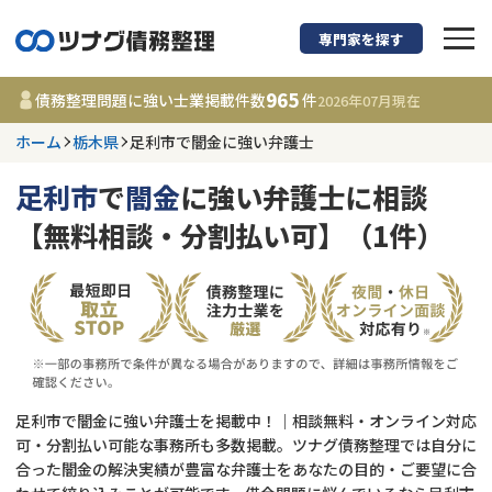
専門家を探す
債務整理に強い弁護
965
債務整理問題に強い士業掲載件数
件
2026年07月
現在
ホーム
栃木県
足利市で闇金に強い弁護士
栃木県
足利市
で
闇金
に強い弁護士に相談
965
事務所
件
【無料相談・分割払い可】（1件）
更新日 :
2026年07月31日
相談内容で探す
借金返済相談・交渉
費用相場
任意整理
コラム
足利市で闇金に強い弁護士を掲載中！｜相談無料・オンライン対応
可・分割払い可能な事務所も多数掲載。ツナグ債務整理では自分に
合った闇金の解決実績が豊富な弁護士をあなたの目的・ご要望に合
時効援用
債務整理