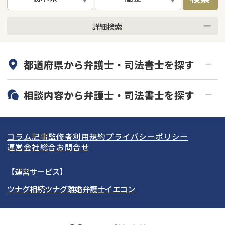
詳細検索
何度でも相談無料
オンライン面談可能
都道府県から
弁護士・司法書士
を探す
初回相談無料
土日祝の相談可能
19時以降電話可能
電話相談可能
北海道・東北
相談内容から
弁護士・司法書士
を探す
LINE予約可能
分割払い可能
関東
北海道
青森県
借金返済相談・交渉
自己破産
出張面談可能
後払い可能
コラム記事
監修者
利用規約
プライバシーポリシー
任意整理
個人再生
東海
岩手県
東京都
宮城県
神奈川県
運営会社
総合お問合せ
時効援用
過払い金返還請求
関西
秋田県
埼玉県
愛知県
山形県
千葉県
静岡県
【運営サービス】
会社破産・法人破産
住宅ローン
ツナグ相続
ツナグ離婚弁護士
イエコン
北陸・甲信越
福島県
茨城県
岐阜県
大阪府
群馬県
山梨県
京都府
消費者金融・サラ金
カードローン・クレジッ
ト会社
中国・四国
栃木県
兵庫県
長野県
奈良県
石川県