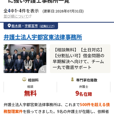
4
1
4
全
中
~
件を表示
(更新日:2026年07月31日)
並び順について
栃木県
・
宇都宮市
(近隣エリア)
弁護士法人宇都宮東法律事務所
【相談無料】【土日対応】
【分割払い可】借金問題の
早期解決へ向けて、チーム
一丸で徹底サポート
相談料
専門家在籍数
相談
弁護士
無料
9
名在籍
弁護士法人宇都宮東法律事務所は、これまで
500件を超える債
務整理案件
を扱ってきました。9名の弁護士が在籍し、依頼者