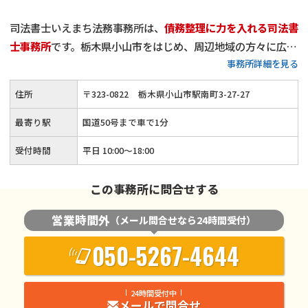
司法書士いえまち法務事務所は、
債務整理に力を入れる司法書
士事務所
です。栃木県小山市をはじめ、周辺地域の方々に広く
事務所詳細を見る
ご利用いただき、
累計相談件数は900件
を超えました。
当事務所は、
一般的な法律事務所に比べ、比較的リーズナブル
住所
〒
323
-
0822
栃木県小山市駅南町3-27-27
な費用設定
になっているかと思います。
減額報酬はいただいて
おりませんし、分割払いも可能
です。「少しでも安く債務整理
最寄り駅
国道50号まで車で1分
を行いたい」とお考えの方は、他事務所様の費用と比較した上
受付時間
平日 10:00〜18:00
でぜひご依頼ください。経済的負担が少ない形でご依頼を受け
たいと考えておりますので、どうぞお気軽にご相談いただけれ
この事務所に問合せする
ばと思います。
営業時間外
（メール問合せなら24時間受付）
050-5267-4644
24時間受付中
メールで問合せ