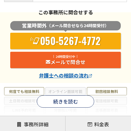
この事務所に問合せする
営業時間外
（メール問合せなら24時間受付）
050-5267-4772
24時間受付中
メールで問合せ
弁護士
への相談の流れ
何度でも相談無料
オンライン面談可能
初回相談無料
続きを読む
土日祝の相談可能
19時以降電話可能
電話相談可能
LINE予約可能
分割払い可能
出張面談可能
後払い可能
事務所詳細
料金表
注力案件