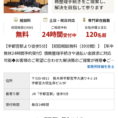
務整理手続きをご提案し、
解決を目指して参ります
相談料
土日・祝日対応
専門家在籍数
初回相談(30分)
ご相談予約
女性弁護士含む
無料
24時間
120
受付中
名超
【宇都宮駅より徒歩5分】【初回相談無料（30分間）】【年中
無休24時間予約受付】債務整理手続きや過払い金請求に対応
可能◆お客様のご希望に合わせた解決策のご提案が得意◆ご契
事務所詳細を見る
約後は迅速かつ的確に対応◆「弁護士がいるから大丈夫」と思
っていただけるよう、お客様に寄り添いながら借金問題の解決
〒
320
-
0811
栃木県宇都宮市大通り4-1-18
住所
を目指します。
宇都宮大同生命ビル9F
最寄り駅
JR「宇都宮駅」徒歩5分
受付時間
毎日24時間