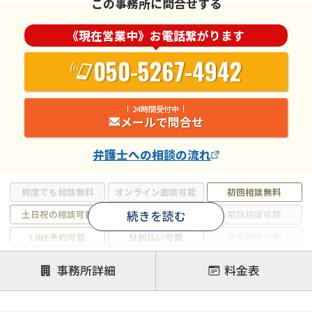
この事務所に問合せする
《現在営業中》お電話繋がります
050-5267-4942
24時間受付中
メールで問合せ
弁護士
への相談の流れ
何度でも相談無料
オンライン面談可能
初回相談無料
続きを読む
土日祝の相談可能
19時以降電話可能
電話相談可能
LINE予約可能
分割払い可能
出張面談可能
後払い可能
事務所詳細
料金表
注力案件
借金返済相談・交渉
自己破産
任意整理