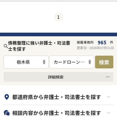
借金返済相談・交渉
自己破産
任意整理
1
個人再生
時効援用
過払い金返還請求
会社破産・法人破産
住宅ローン
消費者金融・サラ金
カードローン
闇金
奨学金
965
債務整理に強い弁護士・司法書
掲載事務所
件
更新日 :
2026年07月31日
士を探す
検索
栃木県
カードローン・クレジット会社
詳細検索
何度でも相談無料
オンライン面談可能
都道府県から
弁護士・司法書士
を探す
初回相談無料
土日祝の相談可能
19時以降電話可能
電話相談可能
北海道・東北
相談内容から
弁護士・司法書士
を探す