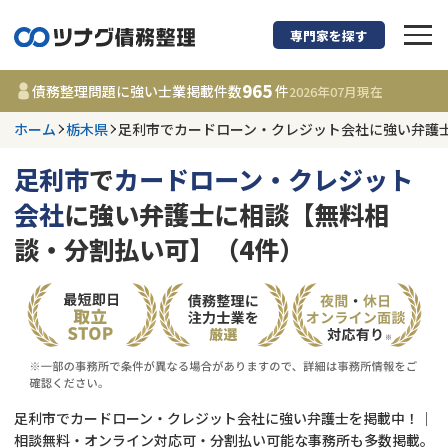
専門家を探す
債務整理に強い弁護
965
債務整理問題に強い士業掲載件数
件
2026年07月
現在
ホーム
栃木県
足利市でカードローン・クレジット会社に強い弁護
栃木県
足利市
で
カードローン・クレジット
965
事務所
件
会社
に強い弁護士に相談【無料相
更新日 :
2026年07月31日
談・分割払い可】（4件）
相談内容で探す
借金返済相談・交渉
費用相場
任意整理
コラム
足利市でカードローン・クレジット会社に強い弁護士を掲載中！｜
時効援用
債務整理
相談無料・オンライン対応可・分割払い可能な事務所も多数掲載。