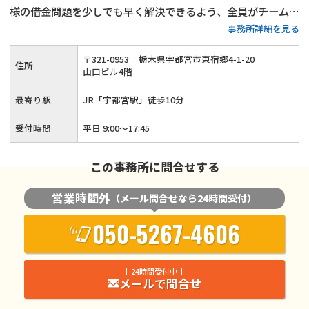
様の借金問題を少しでも早く解決できるよう、全員がチームと
事務所詳細を見る
なって問題解決にあたります。借金問題に関するご相談は何度
でも無料で対応します。費用面で心配を抱えている方も多いと
〒
321
-
0953
栃木県宇都宮市東宿郷4-1-20
住所
思いますが、支払い時期や分割方法はご相談の上柔軟に決定さ
山口ビル4階
せていただきます。ぜひお気軽にご相談ください。
最寄り駅
JR「宇都宮駅」徒歩10分
受付時間
平日 9:00～17:45
この事務所に問合せする
営業時間外
（メール問合せなら24時間受付）
050-5267-4606
24時間受付中
メールで問合せ