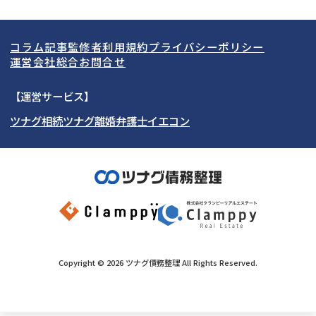
LINE予約可能
分割払い可能
関東
北海道
青森県
借金返済相談・交渉
自己破産
出張面談可能
後払い可能
コラム記事
監修者
利用規約
プライバシーポリシー
任意整理
個人再生
東海
岩手県
東京都
宮城県
神奈川県
運営会社
総合お問合せ
時効援用
過払い金返還請求
関西
秋田県
埼玉県
愛知県
山形県
千葉県
静岡県
【運営サービス】
会社破産・法人破産
住宅ローン
ツナグ相続
ツナグ離婚弁護士
イエコン
北陸・甲信越
福島県
茨城県
岐阜県
大阪府
群馬県
山梨県
京都府
消費者金融・サラ金
カードローン・クレジッ
ト会社
中国・四国
栃木県
兵庫県
長野県
奈良県
石川県
闇金
奨学金
九州・沖縄
滋賀県
福井県
広島県
和歌山県
富山県
岡山県
新潟県
山口県
福岡県
三重県
島根県
佐賀県
Copyright ©
2026
ツナグ債務整理
All Rights Reserved.
鳥取県
長崎県
徳島県
熊本県
香川県
大分県
愛媛県
宮崎県