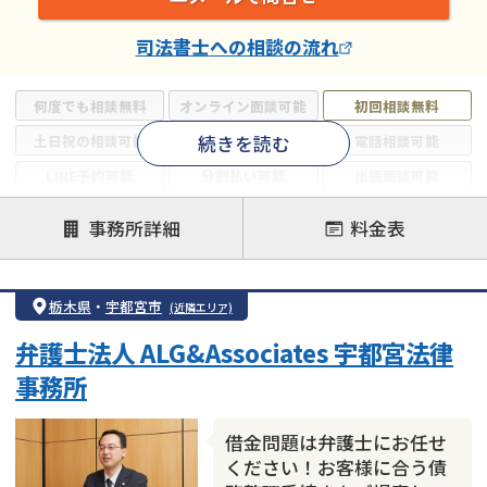
司法書士
への相談の流れ
何度でも相談無料
オンライン面談可能
初回相談無料
続きを読む
土日祝の相談可能
19時以降電話可能
電話相談可能
LINE予約可能
分割払い可能
出張面談可能
後払い可能
事務所詳細
料金表
注力案件
借金返済相談・交渉
自己破産
任意整理
栃木県
・
宇都宮市
(近隣エリア)
個人再生
時効援用
過払い金返還請求
弁護士法人 ALG&Associates 宇都宮法律
会社破産・法人破産
住宅ローン
消費者金融・サラ金
事務所
カードローン
闇金
奨学金
借金問題は弁護士にお任せ
ください！お客様に合う債