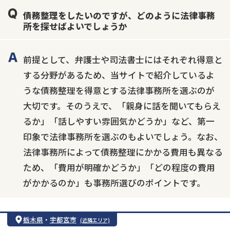
債務整理をしたいのですが、どのように法律事務
個人再生
時効援用
過払い金返還請求
所を探せばよいでしょうか
会社破産・法人破産
住宅ローン
消費者金融・サラ金
カードローン
闇金
奨学金
前提として、弁護士や司法書士にはそれぞれ得意と
する分野があるため、当サイトで紹介しているよ
うな債務整理を得意とする法律事務所を選ぶのが
大切です。そのうえで、「親身に話を聞いてもらえ
るか」「話しやすい雰囲気かどうか」など、第一
印象で法律事務所を選ぶのもよいでしょう。なお、
法律事務所によって債務整理にかかる費用も異なる
ため、「費用が明確かどうか」「どの程度の費用
がかかるのか」も事務所選びのポイントです。
栃木県
・
宇都宮市
(近隣エリア)