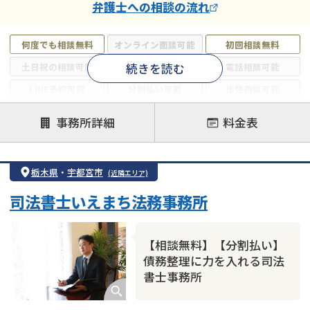
弁護士
への相談の流れ
何度でも相談無料
オンライン面談可能
初回相談無料
続きを読む
土日祝の相談可能
19時以降電話可能
電話相談可能
LINE予約可能
分割払い可能
出張面談可能
後払い可能
事務所詳細
料金表
注力案件
借金返済相談・交渉
自己破産
任意整理
栃木県
・
宇都宮市
(近隣エリア)
個人再生
時効援用
過払い金返還請求
司法書士いえまち法務事務所
会社破産・法人破産
住宅ローン
消費者金融・サラ金
カードローン
闇金
奨学金
【相談無料】【分割払い】
債務整理に力を入れる司法
書士事務所