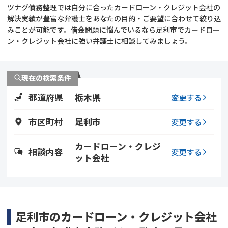
ツナグ債務整理では自分に合ったカードローン・クレジット会社の
解決実績が豊富な弁護士をあなたの目的・ご要望に合わせて絞り込
会社破産・法人破産
個人再生（民事再生）
みことが可能です。借金問題に悩んでいるなら足利市でカードロー
ン・クレジット会社に強い弁護士に相談してみましょう。
消費者金融・サラ金
過払金
借金問題
現在の検索条件
闇金
都道府県
栃木県
変更する
市区町村
足利市
変更する
カードローン・クレジ
相談内容
変更する
ット会社
足利市のカードローン・クレジット会社