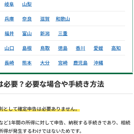
岐阜
山梨
兵庫
奈良
滋賀
和歌山
福井
富山
新潟
三重
山口
島根
鳥取
徳島
香川
愛媛
高知
長崎
熊本
大分
宮崎
鹿児島
沖縄
は必要？必要な場合や手続き方法
則として確定申告は必要ありません。
など1年間の所得に対して申告、納税する手続きであり、相続
所得が発生するわけではないためです。