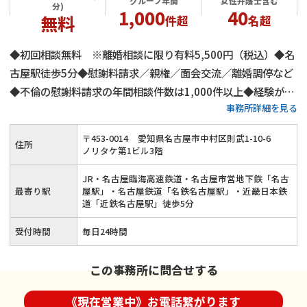
グループ年間
女性弁護士含む
分)
1,000
40
無料
件超
名超
◆初回相談無料 ※離婚相談に限り有料5,500円（税込）◆名
古屋駅徒歩5分◆慰謝料請求／親権／面会交流／離婚調停など
◆不倫の慰謝料請求の年間相談件数は1,000件以上◆経験があ
事務所詳細を見る
る弁護士が全力でサポート◆土日祝でもご相談可能なので、お
忙しい方でもお気軽にご連絡ください≪24時間メールでのご
〒
453
-
0014
愛知県名古屋市中村区則武1-10-6
住所
相談受付≫
ノリタケ第1ビル3階
JR・名古屋臨海高速鉄道・名古屋市営地下鉄「名古
最寄り駅
屋駅」・名古屋鉄道「名鉄名古屋駅」・近畿日本鉄
道「近鉄名古屋駅」徒歩5分
受付時間
毎日24時間
この事務所に問合せする
《現在営業中》お電話繋がります