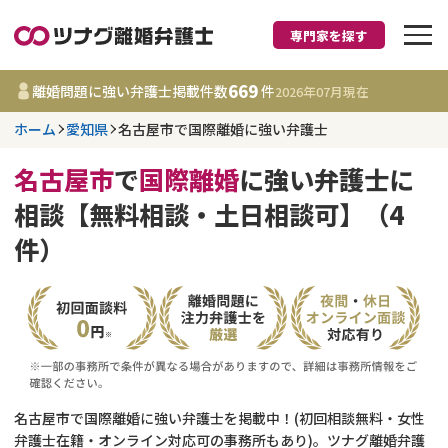
専門家を探す
離婚に強い弁護士
669
離婚問題に強い弁護士掲載件数
件
2026年07月
現在
ホーム
愛知県
名古屋市で国際離婚に強い弁護士
愛知県
名古屋市
で
国際離婚
に強い弁護士に
669
事務所
件
相談【無料相談・土日相談可】（4
更新日 :
2026年07月31日
件）
相談内容で探す
離婚前相談
費用相場
離婚裁判
コラム
名古屋市で国際離婚に強い弁護士を掲載中！(初回相談無料・女性
DV
財産分与
弁護士在籍・オンライン対応可の事務所もあり)。ツナグ離婚弁護