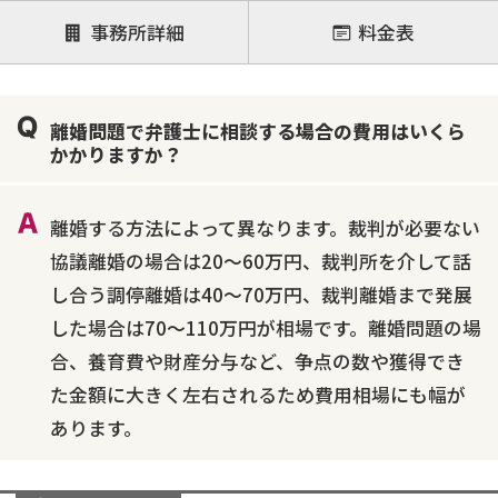
注力案件
事務所詳細
料金表
離婚前相談
離婚調停
離婚裁判
親権・面会交流権
DV
モラハラ
離婚問題で弁護士に相談する場合の費用はいくら
不貞・不倫慰謝料請求
国際離婚
養育費問題
かかりますか？
財産分与
内縁の夫婦
熟年離婚
離婚する方法によって異なります。裁判が必要ない
協議離婚の場合は20～60万円、裁判所を介して話
し合う調停離婚は40～70万円、裁判離婚まで発展
した場合は70～110万円が相場です。離婚問題の場
合、養育費や財産分与など、争点の数や獲得でき
た金額に大きく左右されるため費用相場にも幅が
あります。