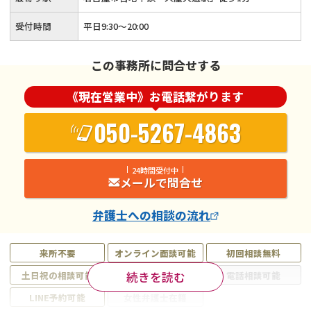
受付時間
平日9:30～20:00
この事務所に問合せする
《現在営業中》お電話繋がります
050-5267-4863
24時間受付中
メールで問合せ
弁護士
への相談の流れ
来所不要
オンライン面談可能
初回相談無料
続きを読む
土日祝の相談可能
19時以降電話可能
電話相談可能
LINE予約可能
女性弁護士在籍