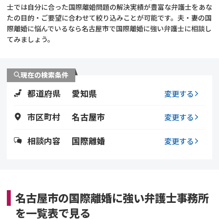
士では自分に合った国際離婚問題の解決実績が豊富な弁護士をあな
たの目的・ご要望に合わせて絞り込みことが可能です。夫・妻の国
不貞・不倫慰謝料請求
養育費
際離婚に悩んでいるなら名古屋市で国際離婚に強い弁護士に相談し
てみましょう。
養育費問題
離婚裁判
内縁の夫婦
慰謝料
現在の検索条件
都道府県
愛知県
変更する
国際離婚
市区町村
名古屋市
変更する
DV
相談内容
国際離婚
変更する
離婚の相談先
離婚したくない
名古屋市の国際離婚に強い弁護士事務所
その他の男女問題
を一覧表で見る