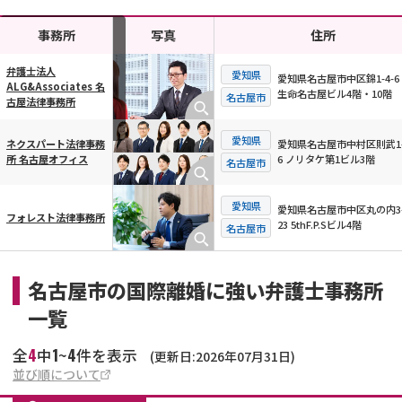
事務所
写真
住所
弁護士法人
愛知県
愛知県名古屋市中区錦1-4-6
ALG&Associates 名
生命名古屋ビル4階・10階
横スクロール可能
名古屋市
古屋法律事務所
愛知県
愛知県名古屋市中村区則武1-
ネクスパート法律事務
6 ノリタケ第1ビル3階
所 名古屋オフィス
名古屋市
愛知県
愛知県名古屋市中区丸の内3-
フォレスト法律事務所
23 5thF.P.Sビル4階
名古屋市
名古屋市の国際離婚に強い弁護士事務所
一覧
4
1
4
全
中
~
件を表示
(更新日:2026年07月31日)
並び順について