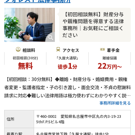
財産分与
内縁の夫婦
熟年離婚
【初回相談無料】財産分与
や親権問題を得意する法律
事務所｜お気軽にご相談く
ださい
相談料
アクセス
着手金
初回相談(30分)
「久屋大通駅」
離婚協議
無料
1
22
徒歩
分
万円～
【初回相談：30分無料】◆離婚・財産分与・婚姻費用・親権
者変更・監護者指定・子の引き渡し・面会交流・不貞の慰謝料
請求に対応◆難しい法律用語は極力使わずにわかりやすく説明
事務所詳細を見る
◆少しでも前向きな人生のリスタートがきれるようサポートし
ていきます
〒
460
-
0002
愛知県名古屋市中区丸の内3-19-23
住所
5thF.P.Sビル4階
最寄り駅
名古屋市営地下鉄「久屋大通駅」徒歩1分