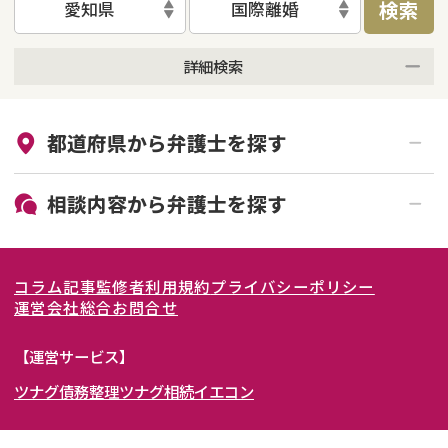
検索
愛知県
国際離婚
詳細検索
来所不要
オンライン面談可能
都道府県から
弁護士
を探す
初回相談無料
土日祝の相談可能
19時以降電話可能
電話相談可能
北海道・東北
相談内容から
弁護士
を探す
LINE予約可能
女性弁護士在籍
関東
北海道
青森県
離婚前相談
離婚調停
コラム記事
監修者
利用規約
プライバシーポリシー
離婚裁判
親権・面会交流権
東海
岩手県
東京都
宮城県
神奈川県
運営会社
総合お問合せ
DV
モラハラ
関西
秋田県
埼玉県
愛知県
山形県
千葉県
静岡県
【運営サービス】
不貞・不倫慰謝料請求
国際離婚
ツナグ債務整理
ツナグ相続
イエコン
北陸・甲信越
福島県
茨城県
岐阜県
大阪府
群馬県
山梨県
京都府
養育費問題
財産分与
内縁の夫婦
熟年離婚