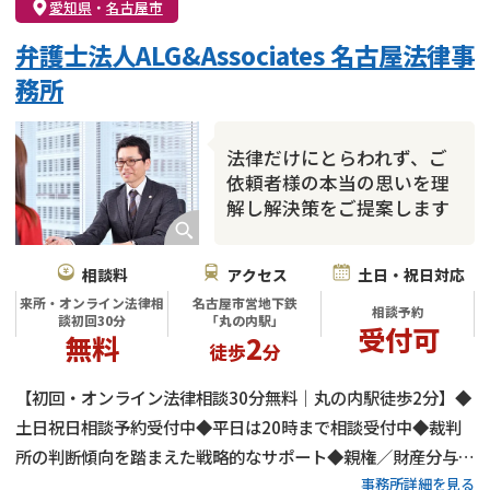
愛知県
・
名古屋市
弁護士法人ALG&Associates 名古屋法律事
務所
法律だけにとらわれず、ご
依頼者様の本当の思いを理
解し解決策をご提案します
相談料
アクセス
土日・祝日対応
来所・オンライン法律相
名古屋市営地下鉄
相談予約
談初回30分
「丸の内駅」
受付可
無料
2
徒歩
分
【初回・オンライン法律相談30分無料｜丸の内駅徒歩2分】◆
土日祝日相談予約受付中◆平日は20時まで相談受付中◆裁判
所の判断傾向を踏まえた戦略的なサポート◆親権／財産分与／
事務所詳細を見る
慰謝料など離婚問題を総合的に対応◆ご依頼者様の真のニーズ