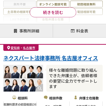
来所不要
オンライン面談可能
初回相談無料
続きを読む
土日祝の相談可能
19時以降電話可能
電話相談可能
LINE予約可能
女性弁護士在籍
注力案件
事務所詳細
料金表
離婚前相談
離婚調停
離婚裁判
親権・面会交流権
DV
モラハラ
愛知県
・
名古屋市
不貞・不倫慰謝料請求
国際離婚
養育費問題
ネクスパート法律事務所 名古屋オフィス
財産分与
内縁の夫婦
熟年離婚
様々な離婚問題に取り組ん
できた弁護士が、依頼者様
の要望に全力でサポートし
ます
相談料
相談件数
弁護士在籍数
慰謝料請求の初回相談(30