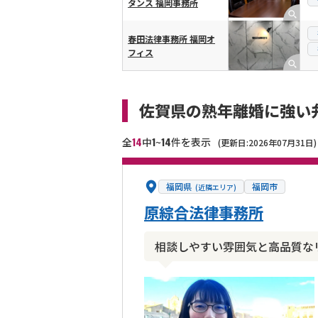
タンス 福岡事務所
春田法律事務所 福岡オ
フィス
佐賀県の熟年離婚に強い
14
1
14
全
中
~
件を表示
(更新日:2026年07月31日)
福岡県
福岡市
(近隣エリア)
原綜合法律事務所
相談しやすい雰囲気と高品質な