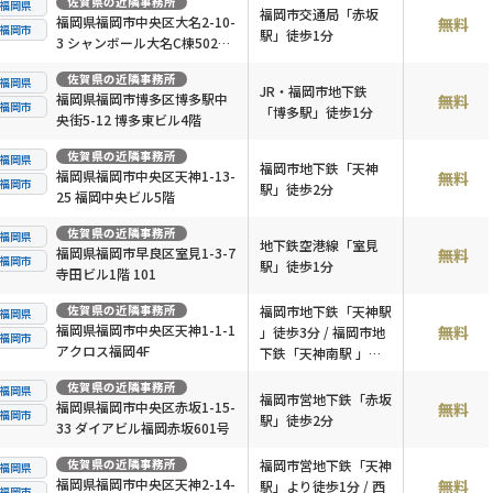
佐賀県
の近隣事務所
福岡県
福岡市交通局「赤坂
福岡県福岡市中央区大名2-10-
無料
福岡市
駅」徒歩1分
3 シャンボール大名C棟502号
室
佐賀県
の近隣事務所
福岡県
JR・福岡市地下鉄
福岡県福岡市博多区博多駅中
無料
福岡市
「博多駅」徒歩1分
央街5-12 博多東ビル4階
佐賀県
の近隣事務所
福岡県
福岡市地下鉄「天神
福岡県福岡市中央区天神1-13-
無料
福岡市
駅」徒歩2分
25 福岡中央ビル5階
佐賀県
の近隣事務所
福岡県
地下鉄空港線「室見
福岡県福岡市早良区室見1-3-7
無料
福岡市
駅」徒歩1分
寺田ビル1階 101
佐賀県
の近隣事務所
福岡市地下鉄「天神駅
福岡県
福岡県福岡市中央区天神1-1-1
無料
」徒歩3分 / 福岡市地
福岡市
アクロス福岡4F
下鉄「天神南駅 」徒
歩3分 / 西鉄「西鉄福
佐賀県
の近隣事務所
福岡県
岡（天神）駅 」徒歩
福岡市営地下鉄「赤坂
福岡県福岡市中央区赤坂1-15-
無料
福岡市
10分
駅」徒歩2分
33 ダイアビル福岡赤坂601号
佐賀県
の近隣事務所
福岡市営地下鉄「天神
福岡県
福岡県福岡市中央区天神2-14-
無料
駅」より徒歩1分 / 西
福岡市