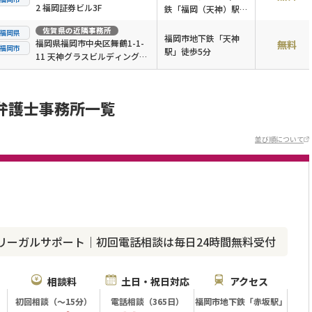
2 福岡証券ビル3F
鉄「福岡（天神）駅」
より徒歩3分
佐賀県
の近隣事務所
福岡県
福岡市地下鉄「天神
福岡県福岡市中央区舞鶴1-1-
無料
福岡市
駅」徒歩5分
11 天神グラスビルディング9
階
弁護士事務所一覧
並び順について
リーガルサポート｜初回電話相談は毎日24時間無料受付
相談料
土日・祝日対応
アクセス
初回相談（～15分）
電話相談（365日）
福岡市地下鉄「赤坂駅」