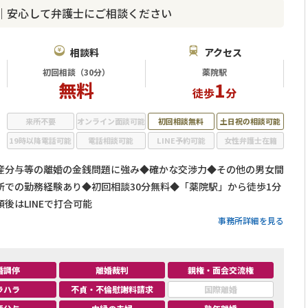
｜安心して弁護士にご相談ください
相談料
アクセス
初回相談（30分）
薬院駅
無料
1
徒歩
分
来所不要
オンライン面談可能
初回相談無料
土日祝の相談可能
19時以降電話可能
電話相談可能
LINE予約可能
女性弁護士在籍
産分与等の離婚の金銭問題に強み◆確かな交渉力◆その他の男女間
所での勤務経験あり◆初回相談30分無料◆「薬院駅」から徒歩1分
後はLINEで打合可能
事務所詳細を見る
婚調停
離婚裁判
親権・面会交流権
ラハラ
不貞・不倫慰謝料請求
国際離婚