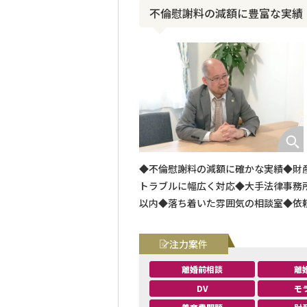
不倫慰謝料の減額に豊富な実績
◆不倫慰謝料の減額に確かな実績◆財
トラブルに幅広く対応◆大手法律事務
以内◆落ち着いた雰囲気の相談室◆依頼
注力案件
離婚前相談
離
DV
モ