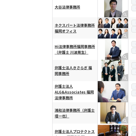
大谷法律事務所
ネクスパート法律事務所
福岡オフィス
Hi法律事務所福岡事務所
（弁護士 川波晃生）
弁護士法人きさらぎ 福
岡事務所
弁護士法人
ALG&Associates 福岡
法律事務所
鴻和法律事務所（弁護士
壇一也）
弁護士法人プロテクトス