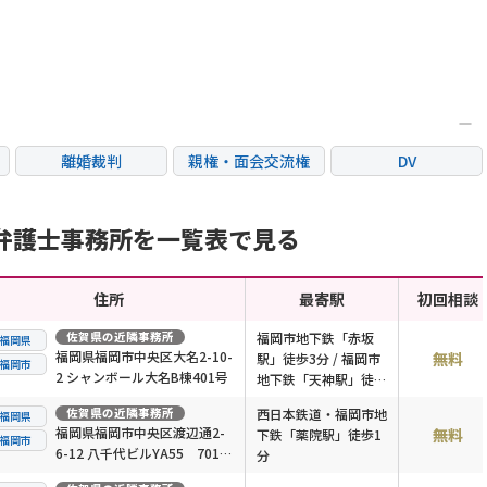
離婚裁判
親権・面会交流権
DV
国際離婚
養育費問題
財産分与
弁護士事務所を一覧表で見る
住所
最寄駅
初回相談
佐賀県
の近隣事務所
福岡市地下鉄「赤坂
福岡県
福岡県福岡市中央区大名2-10-
無料
駅」徒歩3分 / 福岡市
福岡市
2 シャンボール大名B棟401号
地下鉄「天神駅」徒歩
8分
佐賀県
の近隣事務所
西日本鉄道・福岡市地
福岡県
福岡県福岡市中央区渡辺通2-
無料
下鉄「薬院駅」徒歩1
福岡市
6-12 八千代ビルYA55 701号
分
室