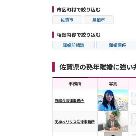
市区町村で絞り込む
佐賀市
鳥栖市
相談内容で絞り込む
離婚前相談
離婚調停
不貞・不倫慰謝料請
モラハラ
求
佐賀県の熟年離婚に強い
内縁の夫婦
熟年離婚
事務所
写真
原綜合法律事務所
横スクロール可能
天神ベリタス法律事務所