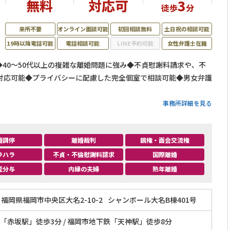
無料
対応可
3
徒歩
分
来所不要
オンライン面談可能
初回相談無料
土日祝の相談可能
19時以降電話可能
電話相談可能
LINE予約可能
女性弁護士在籍
付◆40～50代以上の複雑な離婚問題に強み◆不貞慰謝料請求や、不
対応可能◆プライバシーに配慮した完全個室で相談可能◆男女弁護
事務所詳細を見る
婚調停
離婚裁判
親権・面会交流権
ラハラ
不貞・不倫慰謝料請求
国際離婚
産分与
内縁の夫婦
熟年離婚
福岡県福岡市中央区大名2-10-2
シャンボール大名B棟401号
「赤坂駅」徒歩3分 / 福岡市地下鉄「天神駅」徒歩8分