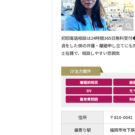
初回電話相談は24時間365日無料受
貞をした側の弁護・離婚申し立てにも
士在籍で、相談しやすい雰囲気
注力案件
離婚前相談
離
DV
モ
養育費問題
財
住所
〒
810
-
0041
最寄り駅
福岡市地下鉄