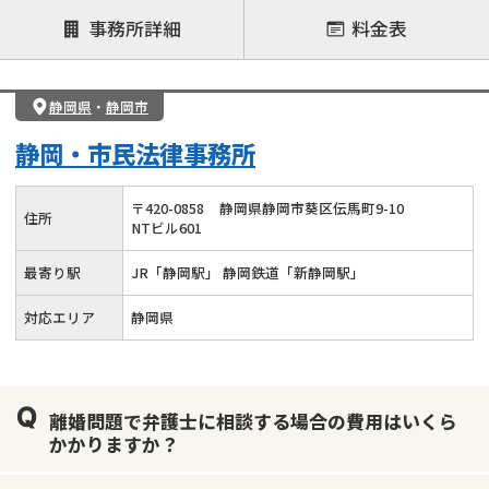
注力案件
事務所詳細
料金表
離婚前相談
離婚調停
離婚裁判
親権・面会交流権
DV
モラハラ
静岡県
・
静岡市
不貞・不倫慰謝料請求
国際離婚
養育費問題
静岡・市民法律事務所
財産分与
内縁の夫婦
熟年離婚
〒
420
-
0858
静岡県静岡市葵区伝馬町9-10
住所
NTビル601
最寄り駅
JR「静岡駅」 静岡鉄道「新静岡駅」
対応エリア
静岡県
離婚問題で弁護士に相談する場合の費用はいくら
かかりますか？