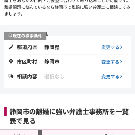
護士をあなたの目的・ご要望に合わせて絞り込みことが可能です。
離婚問題に悩んでいるなら静岡市で離婚に強い弁護士に相談してみ
不貞・不倫慰謝料請求
養育費
ましょう。
養育費問題
離婚裁判
現在の検索条件
内縁の夫婦
慰謝料
都道府県
静岡県
変更する
国際離婚
市区町村
静岡市
変更する
DV
相談内容
選択なし
変更する
離婚の相談先
離婚したくない
静岡市の離婚に強い弁護士事務所を一覧
表で見る
その他の男女問題