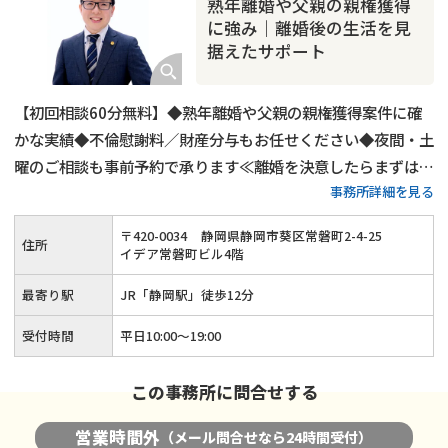
熟年離婚や父親の親権獲得
に強み｜離婚後の生活を見
据えたサポート
【初回相談60分無料】◆熟年離婚や父親の親権獲得案件に確
かな実績◆不倫慰謝料／財産分与もお任せください◆夜間・土
曜のご相談も事前予約で承ります≪離婚を決意したらまずはご
事務所詳細を見る
相談ください≫
〒
420
-
0034
静岡県静岡市葵区常磐町2-4-25
住所
イデア常磐町ビル4階
最寄り駅
JR「静岡駅」徒歩12分
受付時間
平日10:00～19:00
この事務所に問合せする
営業時間外
（メール問合せなら24時間受付）