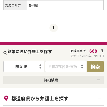
対応エリア
静岡県
1
669
離婚に強い弁護士を探す
掲載事務所
件
更新日 :
2026年07月31日
検索
静岡県
相談内容を選択
詳細検索
来所不要
オンライン面談可能
都道府県から
弁護士
を探す
初回相談無料
土日祝の相談可能