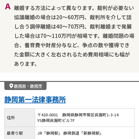
離婚する方法によって異なります。裁判が必要ない
協議離婚の場合は20～60万円、裁判所を介して話
し合う調停離婚は40～70万円、裁判離婚まで発展
した場合は70～110万円が相場です。離婚問題の場
合、養育費や財産分与など、争点の数や獲得でき
た金額に大きく左右されるため費用相場にも幅が
あります。
静岡県
・
静岡市
静岡第一法律事務所
〒
420
-
0031
静岡県静岡市葵区呉服町1-3-14
住所
YS静岡呉服町ビル7F
最寄り駅
JR「静岡駅」 静岡鉄道「新静岡駅」