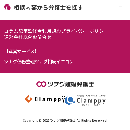
19時以降電話可能
電話相談可能
北海道・東北
相談内容から
弁護士
を探す
LINE予約可能
女性弁護士在籍
関東
北海道
青森県
離婚前相談
離婚調停
コラム記事
監修者
利用規約
プライバシーポリシー
離婚裁判
親権・面会交流権
東海
岩手県
東京都
宮城県
神奈川県
運営会社
総合お問合せ
DV
モラハラ
関西
秋田県
埼玉県
愛知県
山形県
千葉県
静岡県
【運営サービス】
不貞・不倫慰謝料請求
国際離婚
ツナグ債務整理
ツナグ相続
イエコン
北陸・甲信越
福島県
茨城県
岐阜県
大阪府
群馬県
山梨県
京都府
養育費問題
財産分与
内縁の夫婦
熟年離婚
中国・四国
栃木県
兵庫県
長野県
奈良県
石川県
九州・沖縄
滋賀県
福井県
広島県
和歌山県
富山県
岡山県
新潟県
山口県
福岡県
三重県
島根県
佐賀県
Copyright ©
2026
ツナグ離婚弁護士
All Rights Reserved.
鳥取県
長崎県
徳島県
熊本県