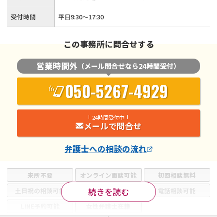
受付時間
平日9:30〜17:30
この事務所に問合せする
営業時間外
（メール問合せなら24時間受付）
050-5267-4929
24時間受付中
メールで問合せ
弁護士
への相談の流れ
来所不要
オンライン面談可能
初回相談無料
続きを読む
土日祝の相談可能
19時以降電話可能
電話相談可能
LINE予約可能
女性弁護士在籍