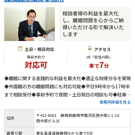
相談者様の利益を最大化
し、離婚問題を心からご納
得いただける形で解決いた
します
土日・祝日対応
アクセス
事前予約で
JR「安倍川駅」
対応可
7
車で
分
◆離婚に関する金銭的な利益を最大化◆適正な財産分与を実現
◆外国籍の方の離婚問題にも対応可能◆平日9時半から17時半
まで相談受付◆事前予約で夜間・土日祝日の相談も可◆駐車場
事務所詳細を見る
完備◆JR「安倍川駅」から車で7分◆東名高速道路静岡ICから
車で5分
〒
422
-
8053
静岡県静岡市駿河区西中原2-1-10
住所
西中原ビル2C
最寄り駅
東名高速道路静岡ICから車で5分