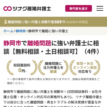
専門家を探す
離婚に強い弁護士
669
離婚問題に強い弁護士掲載件数
件
2026年07月
現在
ホーム
静岡県
静岡市で離婚に強い弁護士
静岡県
静岡市
で
離婚問題
に強い弁護士に相
669
事務所
件
談【無料相談・土日相談可】（4件）
更新日 :
2026年07月31日
相談内容で探す
離婚前相談
費用相場
離婚裁判
コラム
静岡市で離婚問題に強い弁護士を掲載中！(初回相談無料・女性弁
護士在籍・オンライン対応可の事務所もあり)。 ツナグ離婚弁護士
では自分に合った離婚問題・男女トラブル の解決実績が豊富な弁
DV
財産分与