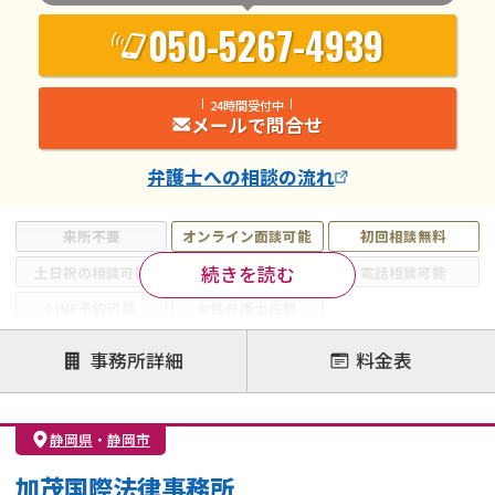
050-5267-4939
24時間受付中
メールで問合せ
弁護士
への相談の流れ
来所不要
オンライン面談可能
初回相談無料
続きを読む
土日祝の相談可能
19時以降電話可能
電話相談可能
LINE予約可能
女性弁護士在籍
注力案件
事務所詳細
料金表
離婚前相談
離婚調停
離婚裁判
親権・面会交流権
DV
モラハラ
静岡県
・
静岡市
不貞・不倫慰謝料請求
国際離婚
養育費問題
加茂国際法律事務所
財産分与
内縁の夫婦
熟年離婚