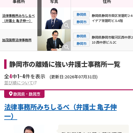
事務所
写真
住所
静岡県
静岡県静岡市葵区常磐町2-4-
法律事務所みちしるべ
イデア常磐町ビル4階
（弁護士 亀子伸一）
横スクロール可能
静岡市
静岡県
静岡県静岡市駿河区西中原2-
加茂国際法律事務所
10 西中原ビル2C
静岡市
静岡市の離婚に強い弁護士事務所一覧
4
1
4
全
中
~
件を表示
(更新日:2026年07月31日)
並び順について
静岡県
・
静岡市
法律事務所みちしるべ（弁護士 亀子伸
一）